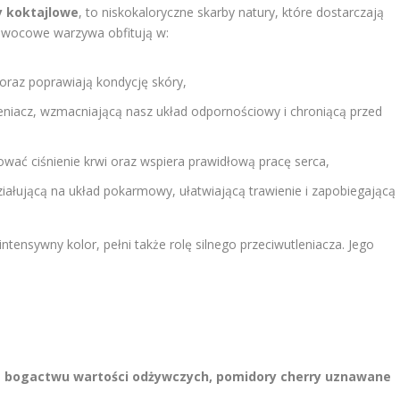
 koktajlowe
, to niskokaloryczne skarby natury, które dostarczają
owocowe warzywa obfitują w:
 oraz poprawiają kondycję skóry,
tleniacz, wzmacniającą nasz układ odpornościowy i chroniącą przed
lować ciśnienie krwi oraz wspiera prawidłową pracę serca,
ziałującą na układ pokarmowy, ułatwiającą trawienie i zapobiegającą
tensywny kolor, pełni także rolę silnego przeciwutleniacza. Jego
az bogactwu wartości odżywczych, pomidory cherry uznawane