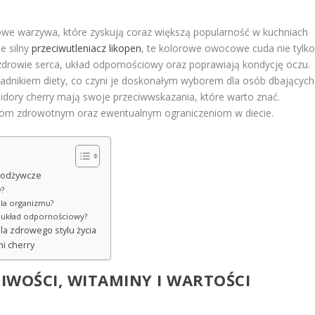
iowe warzywa, które zyskują coraz większą popularność w kuchniach
e silny
przeciwutleniacz likopen
, te kolorowe owocowe cuda nie tylk
drowie serca, układ odpornościowy oraz poprawiają kondycję oczu.
kładnikiem diety, co czyni je doskonałym wyborem dla osób dbających
midory cherry mają swoje przeciwwskazania, które warto znać.
yściom zdrowotnym oraz ewentualnym ograniczeniom w diecie.
i odżywcze
y?
dla organizmu?
i układ odpornościowy?
la zdrowego stylu życia
i cherry
IWOŚCI, WITAMINY I WARTOŚCI