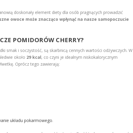
tanowią doskonały element diety dla osób pragnących prowadzić
pyszne owoce może znacząco wpłynąć na nasze samopoczucie
YWCZE POMIDORÓW CHERRY?
odki smak i soczystość, są skarbnicą cennych wartości odżywczych. W
aledwie około
29 kcal
, co czyni je idealnym niskokalorycznym
wetkę. Oprócz tego zawierają:
wanie układu pokarmowego
.