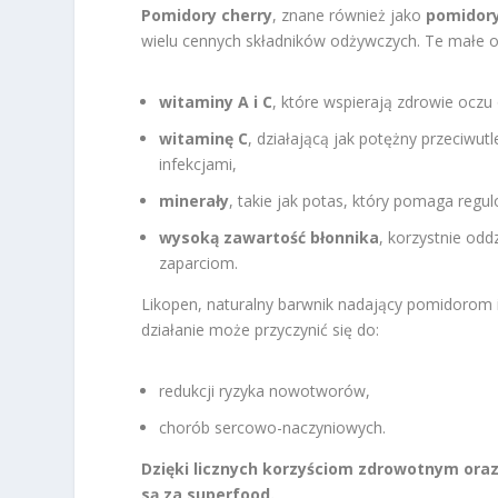
Pomidory cherry
, znane również jako
pomidory
wielu cennych składników odżywczych. Te małe 
witaminy A i C
, które wspierają zdrowie oczu
witaminę C
, działającą jak potężny przeciwu
infekcjami,
minerały
, takie jak potas, który pomaga regu
wysoką zawartość błonnika
, korzystnie odd
zaparciom.
Likopen, naturalny barwnik nadający pomidorom in
działanie może przyczynić się do:
redukcji ryzyka nowotworów,
chorób sercowo-naczyniowych.
Dzięki licznych korzyściom zdrowotnym or
są za superfood.