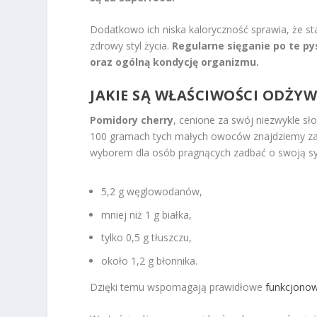
Dodatkowo ich niska kaloryczność sprawia, że s
zdrowy styl życia.
Regularne sięganie po te 
oraz ogólną kondycję organizmu.
JAKIE SĄ WŁAŚCIWOŚCI ODŻ
Pomidory cherry
, cenione za swój niezwykle sł
100 gramach tych małych owoców znajdziemy z
wyborem dla osób pragnących zadbać o swoją syl
5,2 g węglowodanów,
mniej niż 1 g białka,
tylko 0,5 g tłuszczu,
około 1,2 g błonnika.
Dzięki temu wspomagają prawidłowe
funkcjono