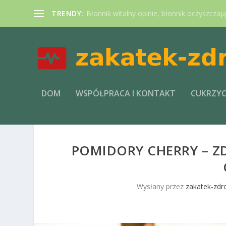
TRENDY:
Błonnik witalny opinie, błonnik oczyszczaj
DOM
WSPÓŁPRACA I KONTAKT
CUKRZY
POMIDORY CHERRY – Z
Wysłany przez
zakatek-zdr