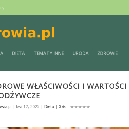
ący
CA
DIETA
TEMATY INNE
URODA
ZDROWIE
DROWE WŁAŚCIWOŚCI I WARTOŚCI
ODŻYWCZE
owia.pl
|
kwi 12, 2025
|
Dieta
|
0
|