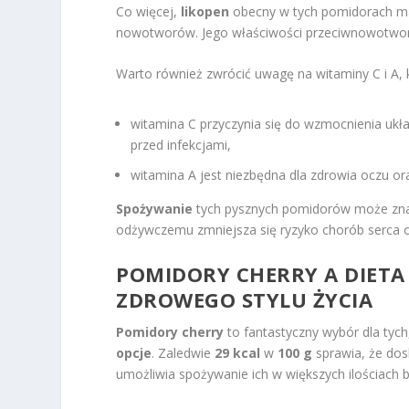
Co więcej,
likopen
obecny w tych pomidorach ma 
nowotworów. Jego właściwości przeciwnowotwor
Warto również zwrócić uwagę na witaminy C i A, 
witamina C przyczynia się do wzmocnienia uk
przed infekcjami,
witamina A jest niezbędna dla zdrowia oczu or
Spożywanie
tych pysznych pomidorów może znac
odżywczemu zmniejsza się ryzyko chorób serca 
POMIDORY CHERRY A DIETA
ZDROWEGO STYLU ŻYCIA
Pomidory cherry
to fantastyczny wybór dla tyc
opcje
. Zaledwie
29 kcal
w
100 g
sprawia, że dosk
umożliwia spożywanie ich w większych ilościach b