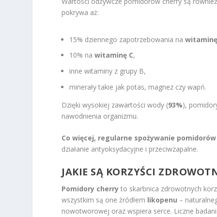
Wartości odżywcze pomidorów cherry są równie
pokrywa aż:
15% dziennego zapotrzebowania na
witaminę
10% na
witaminę C
,
inne witaminy z grupy B,
minerały takie jak potas, magnez czy wapń.
Dzięki wysokiej zawartości wody (
93%
), pomido
nawodnienia organizmu.
Co więcej, regularne spożywanie pomidorów 
działanie antyoksydacyjne i przeciwzapalne.
JAKIE SĄ KORZYŚCI ZDROWO
Pomidory cherry
to skarbnica zdrowotnych korzy
wszystkim są one źródłem
likopenu
– naturalneg
nowotworowej oraz wspiera serce. Liczne badania