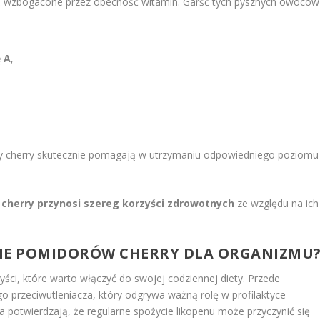
ż wzbogacone przez obecność witamin. Garść tych pysznych owoców
 A
,
ry cherry skutecznie pomagają w utrzymaniu odpowiedniego poziomu
cherry przynosi szereg korzyści zdrowotnych
ze względu na ich
TNE POMIDORÓW CHERRY DLA ORGANIZMU
ści, które warto włączyć do swojej codziennej diety. Przede
o przeciwutleniacza, który odgrywa ważną rolę w profilaktyce
 potwierdzają, że regularne spożycie likopenu może przyczynić się