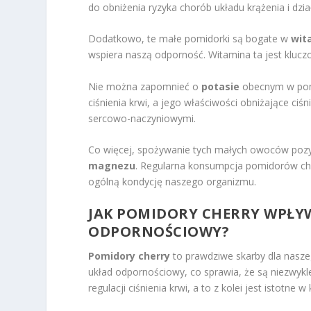
do obniżenia ryzyka chorób układu krążenia i dzi
Dodatkowo, te małe pomidorki są bogate w
wit
wspiera naszą odporność. Witamina ta jest kluczo
Nie można zapomnieć o
potasie
obecnym w pomid
ciśnienia krwi, a jego właściwości obniżające ci
sercowo-naczyniowymi.
Co więcej, spożywanie tych małych owoców pozy
magnezu
. Regularna konsumpcja pomidorów che
ogólną kondycję naszego organizmu.
JAK POMIDORY CHERRY WPŁYW
ODPORNOŚCIOWY?
Pomidory cherry
to prawdziwe skarby dla naszeg
układ odpornościowy, co sprawia, że są niezwyk
regulacji ciśnienia krwi, a to z kolei jest istotne 