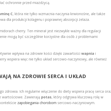
ałać ochronnie przed miażdżycą.
aminę C
, która nie tylko wzmacnia naczynia krwionośne, ale także
wa dla produkcji kolagenu i poprawnej absorpcji żelaza.
orach cherry. Ten minerał jest niezwykle ważny dla regulacji
śnienie mogą być szczególnie korzystne dla osób z problemami
tywnie wpływa na zdrowie kości dzięki zawartości
wapnia
i
rry wspiera więc nie tylko układ sercowo-naczyniowy, ale również
AJĄ NA ZDROWIE SERCA I UKŁAD
o zdrowia. Ich regularne włączenie do diety wspiera pracę serca ora
le wartościowe. Zawierają
potas
, który odgrywa kluczową rolę w
w kontekście
zapobiegania chorobom
sercowo-naczyniowym.