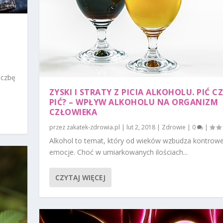
iczbę
ZYSKI I STRATY Z PICIA ALKOHOLU. PIĆ CZ
PIĆ? – WPŁYW ALKOHOLU NA ORGANIZM
CZŁOWIEKA
przez
zakatek-zdrowia.pl
|
lut 2, 2018
|
Zdrowie
|
0
|
Alkohol to temat, który od wieków wzbudza kontrower
emocje. Choć w umiarkowanych ilościach...
CZYTAJ WIĘCEJ