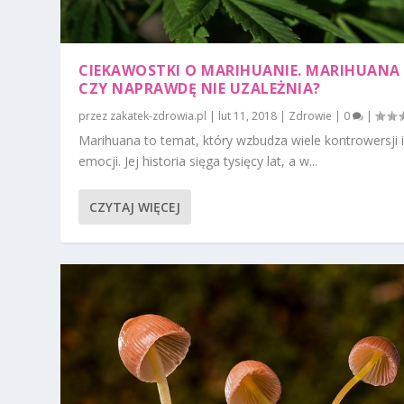
CIEKAWOSTKI O MARIHUANIE. MARIHUANA 
CZY NAPRAWDĘ NIE UZALEŻNIA?
przez
zakatek-zdrowia.pl
|
lut 11, 2018
|
Zdrowie
|
0
|
Marihuana to temat, który wzbudza wiele kontrowersji 
emocji. Jej historia sięga tysięcy lat, a w...
CZYTAJ WIĘCEJ