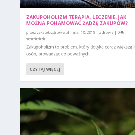
ZAKUPOHOLIZM TERAPIA, LECZENIE. JAK
MOŻNA POHAMOWAĆ ŻĄDZĘ ZAKUPÓW?
przez
zakatek-zdrowia.pl
|
mar 10, 2018
|
Zdrowie
|
0
|
Zakupoholizm to problem, który dotyka coraz większą l
osób, prowadząc do poważnych...
CZYTAJ WIĘCEJ