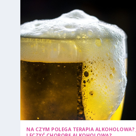
NA CZYM POLEGA TERAPIA ALKOHOLOWA? 
LECZYĆ CHOROBĘ ALKOHOLOWĄ?