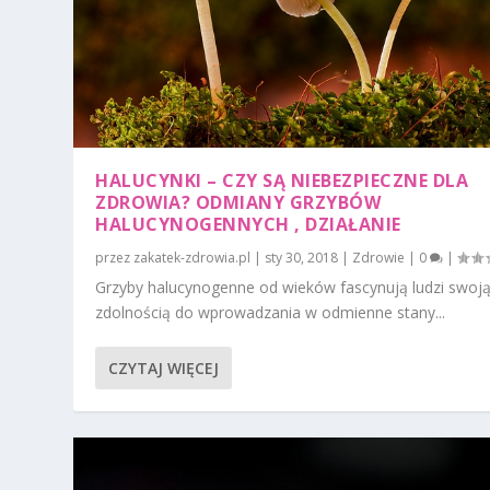
HALUCYNKI – CZY SĄ NIEBEZPIECZNE DLA
ZDROWIA? ODMIANY GRZYBÓW
HALUCYNOGENNYCH , DZIAŁANIE
przez
zakatek-zdrowia.pl
|
sty 30, 2018
|
Zdrowie
|
0
|
Grzyby halucynogenne od wieków fascynują ludzi swoj
zdolnością do wprowadzania w odmienne stany...
CZYTAJ WIĘCEJ