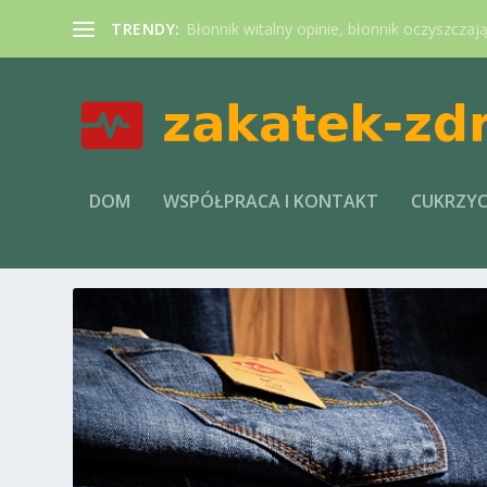
TRENDY:
Błonnik witalny opinie, błonnik oczyszczaj
DOM
WSPÓŁPRACA I KONTAKT
CUKRZY
TAG:
UZALEŻNIENIA 21 WIEK