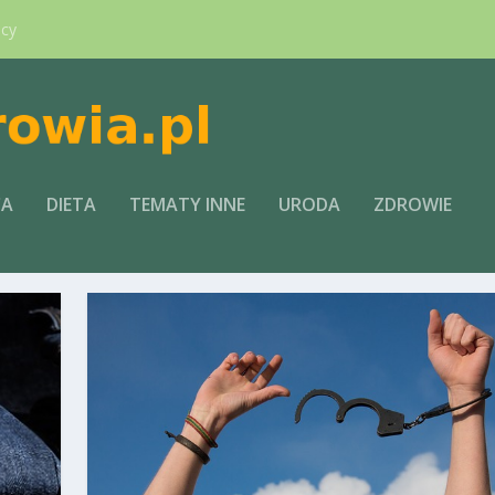
ący
CA
DIETA
TEMATY INNE
URODA
ZDROWIE
U