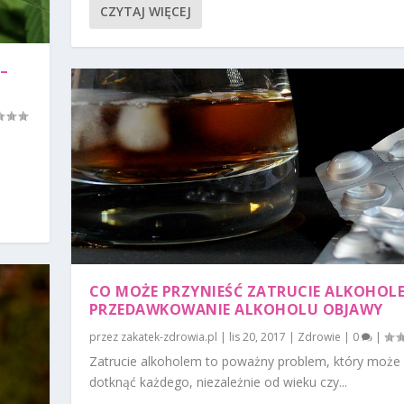
CZYTAJ WIĘCEJ
–
i
CO MOŻE PRZYNIEŚĆ ZATRUCIE ALKOHOL
PRZEDAWKOWANIE ALKOHOLU OBJAWY
przez
zakatek-zdrowia.pl
|
lis 20, 2017
|
Zdrowie
|
0
|
Zatrucie alkoholem to poważny problem, który może
dotknąć każdego, niezależnie od wieku czy...