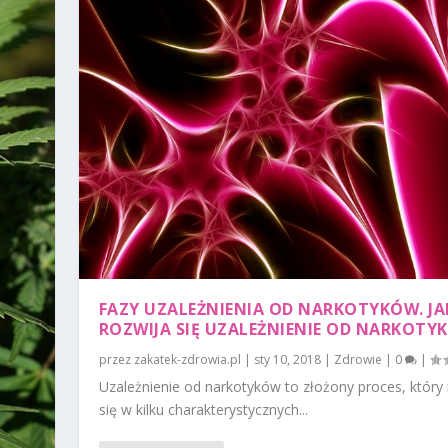
FAZY UZALEŻNIENIA OD NARKOTYKÓW. JA
ROZWIJA SIĘ UZALEŻNIENIE OD NARKOTY
przez
zakatek-zdrowia.pl
|
sty 10, 2018
|
Zdrowie
|
0
|
Uzależnienie od narkotyków to złożony proces, który 
się w kilku charakterystycznych...