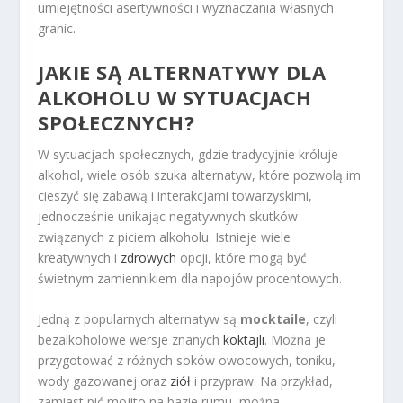
umiejętności asertywności i wyznaczania własnych
granic.
JAKIE SĄ ALTERNATYWY DLA
ALKOHOLU W SYTUACJACH
SPOŁECZNYCH?
W sytuacjach społecznych, gdzie tradycyjnie króluje
alkohol, wiele osób szuka alternatyw, które pozwolą im
cieszyć się zabawą i interakcjami towarzyskimi,
jednocześnie unikając negatywnych skutków
związanych z piciem alkoholu. Istnieje wiele
kreatywnych i
zdrowych
opcji, które mogą być
świetnym zamiennikiem dla napojów procentowych.
Jedną z popularnych alternatyw są
mocktaile
, czyli
bezalkoholowe wersje znanych
koktajli
. Można je
przygotować z różnych soków owocowych, toniku,
wody gazowanej oraz
ziół
i przypraw. Na przykład,
zamiast pić mojito na bazie rumu, można