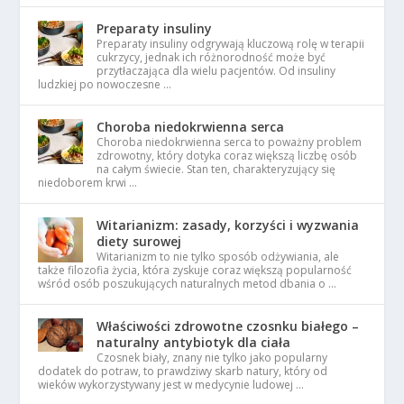
Preparaty insuliny
Preparaty insuliny odgrywają kluczową rolę w terapii
cukrzycy, jednak ich różnorodność może być
przytłaczająca dla wielu pacjentów. Od insuliny
ludzkiej po nowoczesne …
Choroba niedokrwienna serca
Choroba niedokrwienna serca to poważny problem
zdrowotny, który dotyka coraz większą liczbę osób
na całym świecie. Stan ten, charakteryzujący się
niedoborem krwi …
Witarianizm: zasady, korzyści i wyzwania
diety surowej
Witarianizm to nie tylko sposób odżywiania, ale
także filozofia życia, która zyskuje coraz większą popularność
wśród osób poszukujących naturalnych metod dbania o …
Właściwości zdrowotne czosnku białego –
naturalny antybiotyk dla ciała
Czosnek biały, znany nie tylko jako popularny
dodatek do potraw, to prawdziwy skarb natury, który od
wieków wykorzystywany jest w medycynie ludowej …