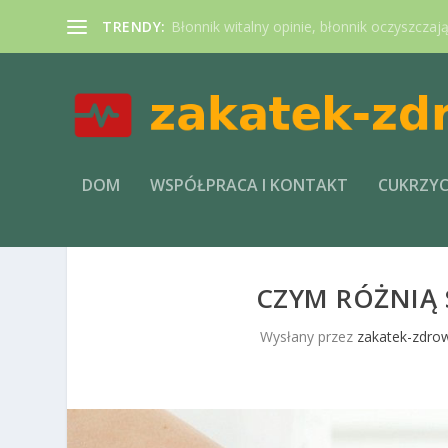
TRENDY:
Błonnik witalny opinie, błonnik oczyszczaj
DOM
WSPÓŁPRACA I KONTAKT
CUKRZY
CZYM RÓŻNIĄ 
Wysłany przez
zakatek-zdrow