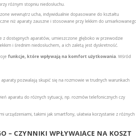
przy różnym stopniu niedosłuchu.
zone wewnątrz ucha, indywidualnie dopasowane do kształtu
czne niż aparaty zauszne i stosowane przy lekkim do umiarkowaneg
sze z dostępnych aparatów, umieszczone głęboko w przewodzie
kkim i średnim niedosłuchem, a ich zaletą jest dyskretność.
woje
funkcje, które wpływają na komfort użytkowania
. Wśród
a, aparaty pozwalają skupić się na rozmowie w trudnych warunkach
eń aparatu do różnych sytuacji, np. rozmów telefonicznych czy
 urządzeniami, takimi jak smartfony, ułatwia korzystanie z różnych
O – CZYNNIKI WPŁYWAJĄCE NA KOSZT