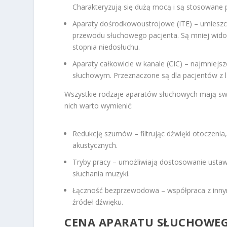
Charakteryzują się dużą mocą i są stosowane 
Aparaty dośrodkowoustrojowe (ITE) – umieszc
przewodu słuchowego pacjenta. Są mniej wido
stopnia niedosłuchu.
Aparaty całkowicie w kanale (CIC) – najmniej
słuchowym. Przeznaczone są dla pacjentów z le
Wszystkie rodzaje aparatów słuchowych mają s
nich warto wymienić:
Redukcję szumów – filtrując dźwięki otoczeni
akustycznych.
Tryby pracy – umożliwiają dostosowanie ustawi
słuchania muzyki.
Łączność bezprzewodowa – współpraca z innymi
źródeł dźwięku.
CENA APARATU SŁUCHOWEG