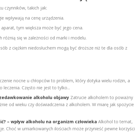
ku czynników, takich jak:
gie wpływają na cenę urządzenia.
a aparat, tym większa może być jego cena.
różnią się w zależności od marki i modelu.
osób z ciężkim niedosłuchem mogą być droższe niż te dla osób z
zenie nocne u chłopców to problem, który dotyka wielu rodzin, a
leczenia. Często nie jest to tylko...
rzedawkowanie alkoholu objawy
Zatrucie alkoholem to poważny
żnie od wieku czy doświadczenia z alkoholem. W miarę jak spożycie
e pić? – wpływ alkoholu na organizm człowieka
Alkohol to temat,
je. Choć w umiarkowanych ilościach może przynieść pewne korzyści