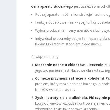
Cena aparatu słuchowego
jest uzależniona od kil
Rodzaj aparatu – różne konstrukcje i technolo
Funkcje dodatkowe – im więcej funkcji posiad
Wybór producenta – ceny aparatów słuchowych 
Indywidualne potrzeby pacjenta – aparaty dla 
lekkim lub średnim stopniem niedosłuchu.
Powiązane posty:
Moczenie nocne u chłopców – leczenie
Moc
jego zrozumienie jest kluczowe dla skutecznego 
Co może przynieść zatrucie alkoholem? P
problem, który może dotknąć każdego, niezale
trunków wzrasta, rośnie...
Zyski i straty z picia alkoholu. Pić czy ni
który od wieków wzbudza kontrowersje i emoc
zdrowotne, takie jak poprawa krążenia...