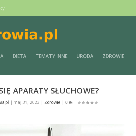
ący
CA
DIETA
TEMATY INNE
URODA
ZDROWIE
SIĘ APARATY SŁUCHOWE?
ia.pl
|
maj 31, 2023
|
Zdrowie
|
0
|