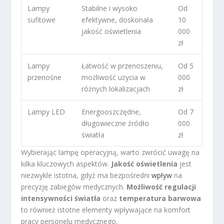
Lampy
Stabilne i wysoko
Od
sufitowe
efektywne, doskonała
10
jakość oświetlenia
000
zł
Lampy
Łatwość w przenoszeniu,
Od 5
przenośne
możliwość użycia w
000
różnych lokalizacjach
zł
Lampy LED
Energooszczędne,
Od 7
długowieczne źródło
000
światła
zł
Wybierając lampę operacyjną, warto zwrócić uwagę na
kilka kluczowych aspektów.
Jakość oświetlenia
jest
niezwykle istotna, gdyż ma bezpośredni
wpływ
na
precyzję zabiegów medycznych.
Możliwość regulacji
intensywności światła
oraz
temperatura barwowa
to również istotne elementy wpływające na komfort
pracy personelu medycznego.