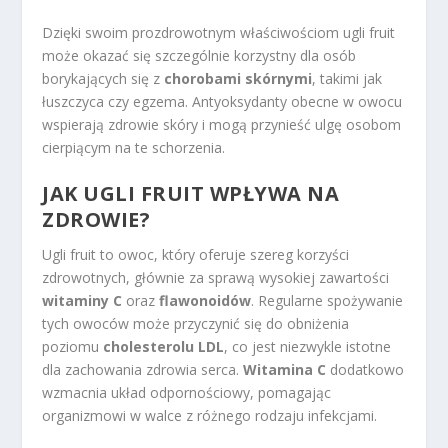
Dzięki swoim prozdrowotnym właściwościom ugli fruit
może okazać się szczególnie korzystny dla osób
borykających się z
chorobami skórnymi
, takimi jak
łuszczyca czy egzema. Antyoksydanty obecne w owocu
wspierają zdrowie skóry i mogą przynieść ulgę osobom
cierpiącym na te schorzenia.
JAK UGLI FRUIT WPŁYWA NA
ZDROWIE?
Ugli fruit to owoc, który oferuje szereg korzyści
zdrowotnych, głównie za sprawą wysokiej zawartości
witaminy C
oraz
flawonoidów
. Regularne spożywanie
tych owoców może przyczynić się do obniżenia
poziomu
cholesterolu LDL
, co jest niezwykle istotne
dla zachowania zdrowia serca.
Witamina C
dodatkowo
wzmacnia układ odpornościowy, pomagając
organizmowi w walce z różnego rodzaju infekcjami.