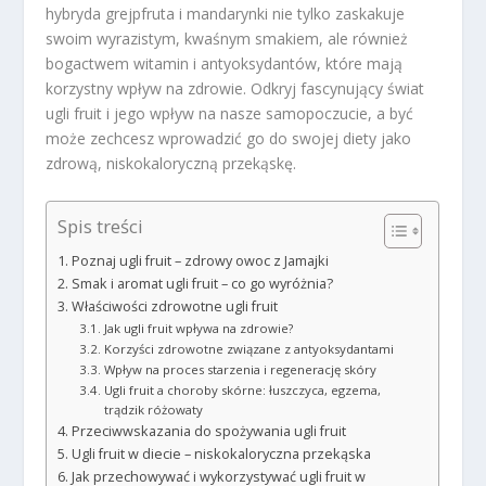
hybryda grejpfruta i mandarynki nie tylko zaskakuje
swoim wyrazistym, kwaśnym smakiem, ale również
bogactwem witamin i antyoksydantów, które mają
korzystny wpływ na zdrowie. Odkryj fascynujący świat
ugli fruit i jego wpływ na nasze samopoczucie, a być
może zechcesz wprowadzić go do swojej diety jako
zdrową, niskokaloryczną przekąskę.
Spis treści
Poznaj ugli fruit – zdrowy owoc z Jamajki
Smak i aromat ugli fruit – co go wyróżnia?
Właściwości zdrowotne ugli fruit
Jak ugli fruit wpływa na zdrowie?
Korzyści zdrowotne związane z antyoksydantami
Wpływ na proces starzenia i regenerację skóry
Ugli fruit a choroby skórne: łuszczyca, egzema,
trądzik różowaty
Przeciwwskazania do spożywania ugli fruit
Ugli fruit w diecie – niskokaloryczna przekąska
Jak przechowywać i wykorzystywać ugli fruit w