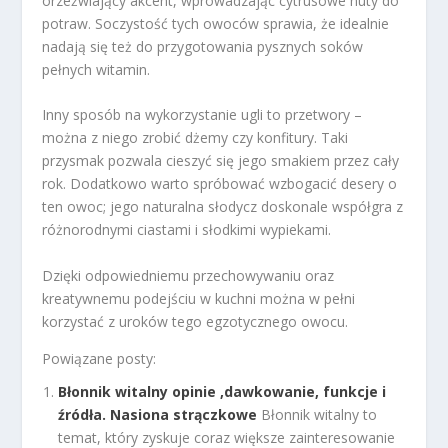
orzeźwiający akcent, wprowadzając cytrusowe nuty do
potraw. Soczystość tych owoców sprawia, że idealnie
nadają się też do przygotowania pysznych soków
pełnych witamin.
Inny sposób na wykorzystanie ugli to przetwory –
można z niego zrobić dżemy czy konfitury. Taki
przysmak pozwala cieszyć się jego smakiem przez cały
rok. Dodatkowo warto spróbować wzbogacić desery o
ten owoc; jego naturalna słodycz doskonale współgra z
różnorodnymi ciastami i słodkimi wypiekami.
Dzięki odpowiedniemu przechowywaniu oraz
kreatywnemu podejściu w kuchni można w pełni
korzystać z uroków tego egzotycznego owocu.
Powiązane posty:
Błonnik witalny opinie ,dawkowanie, funkcje i
źródła. Nasiona strączkowe
Błonnik witalny to
temat, który zyskuje coraz większe zainteresowanie