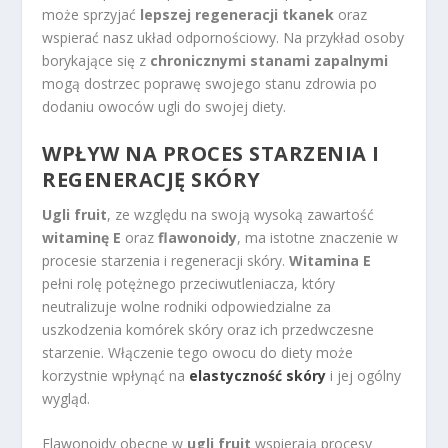
może sprzyjać
lepszej regeneracji tkanek
oraz
wspierać nasz układ odpornościowy. Na przykład osoby
borykające się z
chronicznymi stanami zapalnymi
mogą dostrzec poprawę swojego stanu zdrowia po
dodaniu owoców ugli do swojej diety.
WPŁYW NA PROCES STARZENIA I
REGENERACJĘ SKÓRY
Ugli fruit
, ze względu na swoją wysoką zawartość
witaminę E
oraz
flawonoidy
, ma istotne znaczenie w
procesie starzenia i regeneracji skóry.
Witamina E
pełni rolę potężnego przeciwutleniacza, który
neutralizuje wolne rodniki odpowiedzialne za
uszkodzenia komórek skóry oraz ich przedwczesne
starzenie. Włączenie tego owocu do diety może
korzystnie wpłynąć na
elastyczność skóry
i jej ogólny
wygląd.
Flawonoidy obecne w
ugli fruit
wspierają procesy