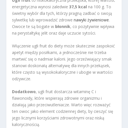
Ugli fruit
to niskokaloryczna przekąska, której wartość
energetyczna wynosi zaledwie
37,5 kcal
na 100 g. To
świetny wybór dla tych, którzy pragną zadbać o swoją
sylwetkę lub wprowadzić zdrowe
nawyki żywieniowe
.
Owoce te są bogate w
błonnik
, co pozytywnie wpływa
na perystaltykę jelit oraz daje uczucie sytości.
Włączenie ugli fruit do diety może skutecznie zaspokoić
apetyt między posiłkami, a jednocześnie nie trzeba
martwić się o nadmiar kalorii. Jego orzeźwiający smak
stanowi doskonałą alternatywę dla innych przekąsek,
które często są wysokokaloryczne i ubogie w wartości
odżywcze.
Dodatkowo
, ugli fruit dostarcza witaminę C i
flawonoidy, które wspierają zdrowie organizmu i
działają jako przeciwutleniacze. Warto więc rozważyć
ten owoc jako element codziennej diety, by cieszyć się
jego licznymi korzyściami zdrowotnymi oraz niską
kalorycznością.