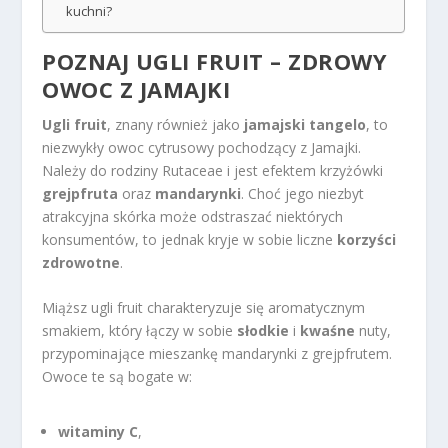
kuchni?
POZNAJ UGLI FRUIT – ZDROWY
OWOC Z JAMAJKI
Ugli fruit
, znany również jako
jamajski tangelo
, to
niezwykły owoc cytrusowy pochodzący z Jamajki.
Należy do rodziny Rutaceae i jest efektem krzyżówki
grejpfruta
oraz
mandarynki
. Choć jego niezbyt
atrakcyjna skórka może odstraszać niektórych
konsumentów, to jednak kryje w sobie liczne
korzyści
zdrowotne
.
Miąższ ugli fruit charakteryzuje się aromatycznym
smakiem, który łączy w sobie
słodkie
i
kwaśne
nuty,
przypominające mieszankę mandarynki z grejpfrutem.
Owoce te są bogate w:
witaminy C
,