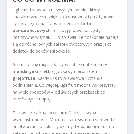
Ugli fruit to owoc o niezwykłym smaku, który
charakteryzuje się większą kwasowością niż typowe
cytrusy. Jego miąższ, w odcieniach
żółto-
pomarańczowych
, jest wyjątkowo soczysty i
intensywny w smaku. To sprawia, że doskonale nadaje
się do różnorodnych sałatek owocowych oraz jako
dodatek do soków i słodkości.
Aromatyczny miąższ łączy w sobie subtelne nuty
mandarynki
z lekko gorzkawym aromatem
grejpfruta
. Każdy kęs to prawdziwa uczta dla
podniebienia. Co więcej, ugli fruit można wykorzystać
na wiele sposobów – od świeżych przekąsek po
orzeźwiające napoje.
Te owoce zyskują popularność dzięki swojej
wszechstronności. Można je spożywać na surowo lub
przetwarzać na soki czy dżemy. Dodanie ugli fruit do
sałatek nie tylko wzbogaca potrawy o interesujący