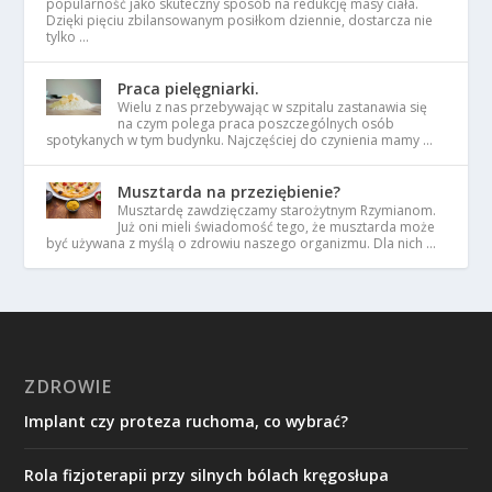
popularność jako skuteczny sposób na redukcję masy ciała.
Dzięki pięciu zbilansowanym posiłkom dziennie, dostarcza nie
tylko …
Praca pielęgniarki.
Wielu z nas przebywając w szpitalu zastanawia się
na czym polega praca poszczególnych osób
spotykanych w tym budynku. Najczęściej do czynienia mamy …
Musztarda na przeziębienie?
Musztardę zawdzięczamy starożytnym Rzymianom.
Już oni mieli świadomość tego, że musztarda może
być używana z myślą o zdrowiu naszego organizmu. Dla nich …
ZDROWIE
Implant czy proteza ruchoma, co wybrać?
Rola fizjoterapii przy silnych bólach kręgosłupa