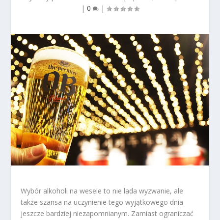
|
0
|
Wybór alkoholi na wesele to nie lada wyzwanie, ale
także szansa na uczynienie tego wyjątkowego dnia
jeszcze bardziej niezapomnianym. Zamiast ograniczać