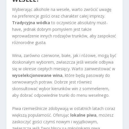
Wybierając alkohole na wesele, warto zwrócić uwagę
na preferencje gości oraz charakter całej imprezy.
Tradycyjna wódka
to oczywiście absolutny must-
have, jednak dobrym pomysłem jest także
wprowadzenie innych rodzajów trunków, aby zaspokoić
różnorodne gusta.
Wina, zarówno czerwone, białe, jak i różowe, mogą być
doskonałym wyborem, zwłaszcza jeśli wesele odbywa
się w okresie ciepłych miesięcy. Warto zainwestować w
wyselekcjonowane wina
, które będą pasowały do
serwowanych potraw. Dobrze jest również
skonsultować wybor kierunków win z sommelierem,
aby dobrać odpowiednie trunki do menu weselnego.
Piwa rzemieślnicze zdobywają w ostatnich latach coraz
większą popularność. Oferując
lokalne piwa
, możesz
zaskoczyć gości czymś nowym i wyjątkowym,
zwłaszcza jeśli Twoi bliscy są miłośnikami piwa.