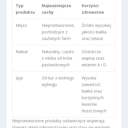
Typ
Najważniejsze
Korzyści
produktu
cechy
zdrowotne
Mięso
Nieprzetworzone,
Źródło wysokiej
pochodzące z
jakości białka
zaufanych farm
oraz żelaza
Nabiał
Naturalny, często
Dostarcza
z mleka od krów
wapnia oraz
pastwiskowych
witamin A i D
Jaja
Od kur z wolnego
Wysoka
wybiegu
zawartość
białka oraz
korzystnych
kwasów
tłuszczowych
Nieprzetworzone produkty odzwierzęce wspierają
również układ odpornościowy oraz stają się ważnym