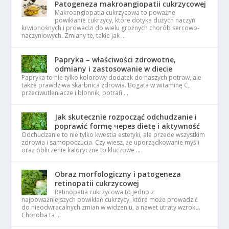
Patogeneza makroangiopatii cukrzycowej
Makroangiopatia cukrzycowa to poważne
powikłanie cukrzycy, które dotyka dużych naczyń
krwionośnych i prowadzi do wielu groźnych chorób sercowo-
naczyniowych. Zmiany te, takie jak …
Papryka – właściwości zdrowotne,
odmiany i zastosowanie w diecie
Papryka to nie tylko kolorowy dodatek do naszych potraw, ale
także prawdziwa skarbnica zdrowia. Bogata w witaminę C,
przeciwutleniacze i błonnik, potrafi …
Jak skutecznie rozpocząć odchudzanie i
poprawić formę через dietę i aktywność
Odchudzanie to nie tylko kwestia estetyki, ale przede wszystkim
zdrowia i samopoczucia. Czy wiesz, że uporządkowanie myśli
oraz obliczenie kaloryczne to kluczowe …
Obraz morfologiczny i patogeneza
retinopatii cukrzycowej
Retinopatia cukrzycowa to jedno z
najpoważniejszych powikłań cukrzycy, które może prowadzić
do nieodwracalnych zmian w widzeniu, a nawet utraty wzroku.
Choroba ta …