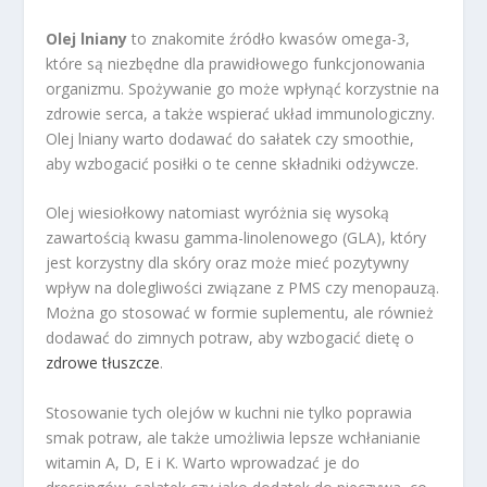
Olej lniany
to znakomite źródło kwasów omega-3,
które są niezbędne dla prawidłowego funkcjonowania
organizmu. Spożywanie go może wpłynąć korzystnie na
zdrowie serca, a także wspierać układ immunologiczny.
Olej lniany warto dodawać do sałatek czy smoothie,
aby wzbogacić posiłki o te cenne składniki odżywcze.
Olej wiesiołkowy natomiast wyróżnia się wysoką
zawartością kwasu gamma-linolenowego (GLA), który
jest korzystny dla skóry oraz może mieć pozytywny
wpływ na dolegliwości związane z PMS czy menopauzą.
Można go stosować w formie suplementu, ale również
dodawać do zimnych potraw, aby wzbogacić dietę o
zdrowe tłuszcze
.
Stosowanie tych olejów w kuchni nie tylko poprawia
smak potraw, ale także umożliwia lepsze wchłanianie
witamin A, D, E i K. Warto wprowadzać je do