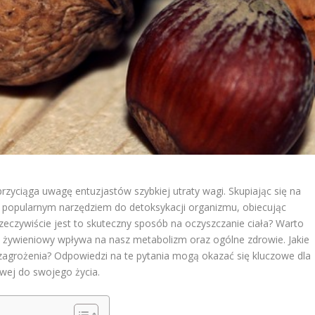
przyciąga uwagę entuzjastów szybkiej utraty wagi. Skupiając się na
ię popularnym narzędziem do detoksykacji organizmu, obiecując
 rzeczywiście jest to skuteczny sposób na oczyszczanie ciała? Warto
lan żywieniowy wpływa na nasz metabolizm oraz ogólne zdrowie. Jakie
ę zagrożenia? Odpowiedzi na te pytania mogą okazać się kluczowe dla
wej do swojego życia.