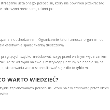
estrzeganie ustalonego jadłospisu, który nie powinien przekraczać
ać zdrowymi metodami, takimi jak:
ązane z odchudzaniem. Ograniczenie kalorii zmusza organizm do
ala efektywnie spalać tkankę tłuszczową.
b pragnących szybko zredukować wagę przed ważnym wydarzeniem
tać, że ze względu na swoją restrykcyjną naturę nie nadaje się na
 jej stosowaniu warto skonsultować się z
dietetykiem
.
 CO WARTO WIEDZIEĆ?
yzyjnie zaplanowanym jadłospisie, który należy stosować przez okres
iłki: