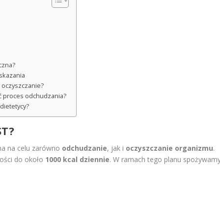
czna?
skazania
 oczyszczanie?
ać proces odchudzania?
dietetycy?
ST?
 ma na celu zarówno
odchudzanie
, jak i
oczyszczanie organizmu
.
ności do około
1000 kcal dziennie
. W ramach tego planu spożywam