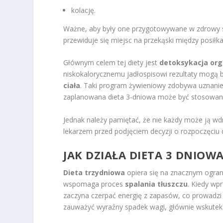
kolację.
Ważne, aby były one przygotowywane w zdrowy sp
przewiduje się miejsc na przekąski między posiłka
Głównym celem tej diety jest
detoksykacja or
niskokalorycznemu jadłospisowi rezultaty mogą b
ciała
. Taki program żywieniowy zdobywa uznanie 
zaplanowana dieta 3-dniowa może być stosowana 
Jednak należy pamiętać, że nie każdy może ją w
lekarzem przed podjęciem decyzji o rozpoczęciu d
JAK DZIAŁA DIETA 3 DNIOW
Dieta trzydniowa
opiera się na znacznym ograni
wspomaga proces
spalania tłuszczu
. Kiedy wp
zaczyna czerpać energię z zapasów, co prowadzi d
zauważyć wyraźny spadek wagi, głównie wskutek u