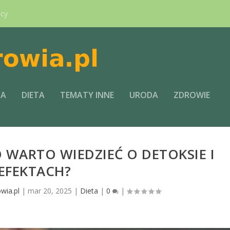
ący
CA
DIETA
TEMATY INNE
URODA
ZDROWIE
 WARTO WIEDZIEĆ O DETOKSIE I
EFEKTACH?
wia.pl
|
mar 20, 2025
|
Dieta
|
0
|