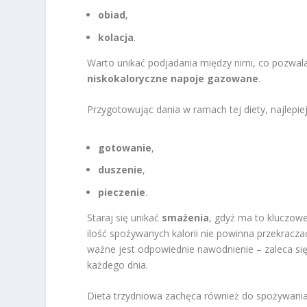
obiad
,
kolacja
.
Warto unikać podjadania między nimi, co pozwala 
niskokaloryczne napoje gazowane
.
Przygotowując dania w ramach tej diety, najlepiej
gotowanie
,
duszenie
,
pieczenie
.
Staraj się unikać
smażenia
, gdyż ma to kluczowe
ilość spożywanych kalorii nie powinna przekracz
ważne jest odpowiednie nawodnienie – zaleca się
każdego dnia.
Dieta trzydniowa zachęca również do spożywani