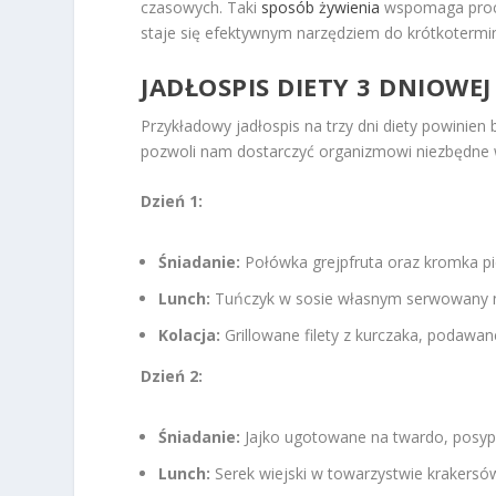
czasowych. Taki
sposób żywienia
wspomaga proce
staje się efektywnym narzędziem do krótkotermin
JADŁOSPIS DIETY 3 DNIOWE
Przykładowy jadłospis na trzy dni diety powinie
pozwoli nam dostarczyć organizmowi niezbędne w
Dzień 1:
Śniadanie:
Połówka grejpfruta oraz kromka p
Lunch:
Tuńczyk w sosie własnym serwowany n
Kolacja:
Grillowane filety z kurczaka, podawan
Dzień 2:
Śniadanie:
Jajko ugotowane na twardo, posyp
Lunch:
Serek wiejski w towarzystwie krakers