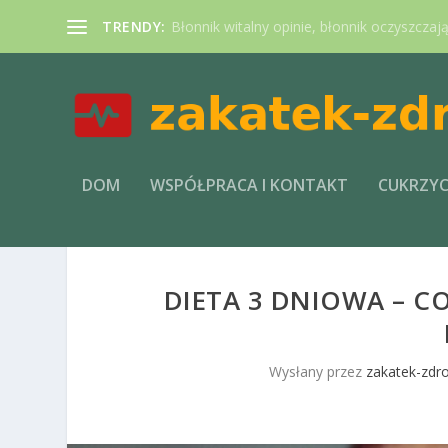
TRENDY:
Błonnik witalny opinie, błonnik oczyszczaj
DOM
WSPÓŁPRACA I KONTAKT
CUKRZY
DIETA 3 DNIOWA – CO
Wysłany przez
zakatek-zdro