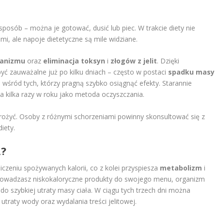
osób – można je gotować, dusić lub piec. W trakcie diety nie
mi, ale napoje dietetyczne są mile widziane.
ganizmu
oraz
eliminacja toksyn
i
złogów z jelit
. Dzięki
yć zauważalne już po kilku dniach – często w postaci
spadku masy
wśród tych, którzy pragną szybko osiągnąć efekty. Starannie
kilka razy w roku jako metoda oczyszczania.
drożyć. Osoby z różnymi schorzeniami powinny skonsultować się z
iety.
A?
czeniu spożywanych kalorii, co z kolei przyspiesza
metabolizm
i
rowadzasz niskokaloryczne produkty do swojego menu, organizm
o szybkiej utraty masy ciała. W ciągu tych trzech dni można
traty wody oraz wydalania treści jelitowej.