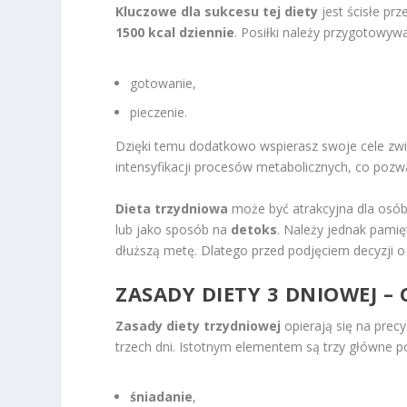
Kluczowe dla sukcesu tej diety
jest ścisłe prz
1500 kcal dziennie
. Posiłki należy przygotowyw
gotowanie,
pieczenie.
Dzięki temu dodatkowo wspierasz swoje cele zwi
intensyfikacji procesów metabolicznych, co pozw
Dieta trzydniowa
może być atrakcyjna dla osó
lub jako sposób na
detoks
. Należy jednak pamię
dłuższą metę. Dlatego przed podjęciem decyzji o
ZASADY DIETY 3 DNIOWEJ –
Zasady diety trzydniowej
opierają się na prec
trzech dni. Istotnym elementem są trzy główne pos
śniadanie
,