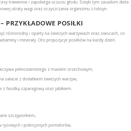
sy trawienne i zapobiega uczuciu głodu. Dzięki tym zasadom dieta
owej utraty wagi oraz oczyszczania organizmu z toksyn.
J – PRZYKŁADOWE POSIŁKI
n być różnorodny i oparty na świeżych warzywach oraz owocach, co
itaminy i minerały. Oto propozycje posiłków na każdy dzień:
ieczywa pełnoziarnistego z masłem orzechowym,
a sałacie z dodatkiem świeżych warzyw,
e z fasolką szparagową oraz jabłkiem.
ane szczypiorkiem,
ów ryżowych i pokrojonych pomidorów,