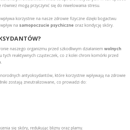
 również mogą przyczynić się do niwelowania stresu.
 wpływa korzystnie na nasze zdrowie fizyczne dzięki bogactwu
y wpływ na
samopoczucie psychiczne
oraz kondycję skóry.
YOKSYDANTÓW?
ronie naszego organizmu przed szkodliwym działaniem
wolnych
iu tych reaktywnych cząsteczek, co z kolei chroni komórki przed
.
żnorodnych antyoksydantów, które korzystnie wpływają na zdrowie
dniki zostają zneutralizowane, co prowadzi do:
enia się skóry, redukując blizny oraz plamy.