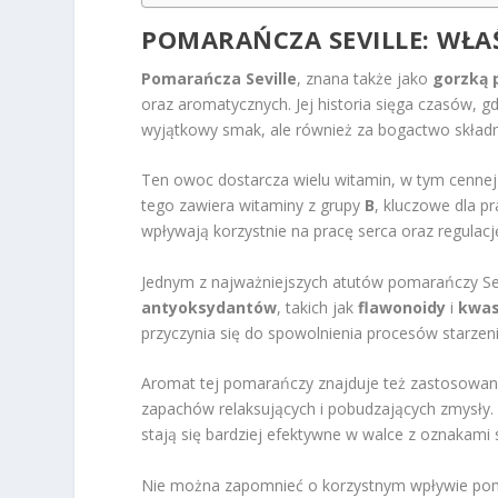
POMARAŃCZA SEVILLE: WŁA
Pomarańcza Seville
, znana także jako
gorzką
oraz aromatycznych. Jej historia sięga czasów, gd
wyjątkowy smak, ale również za bogactwo skład
Ten owoc dostarcza wielu witamin, w tym cenne
tego zawiera witaminy z grupy
B
, kluczowe dla p
wpływają korzystnie na pracę serca oraz regulację
Jednym z najważniejszych atutów pomarańczy Sevi
antyoksydantów
, takich jak
flawonoidy
i
kwas
przyczynia się do spowolnienia procesów starzeni
Aromat tej pomarańczy znajduje też zastosowan
zapachów relaksujących i pobudzających zmysły
stają się bardziej efektywne w walce z oznakami 
Nie można zapomnieć o korzystnym wpływie pomar