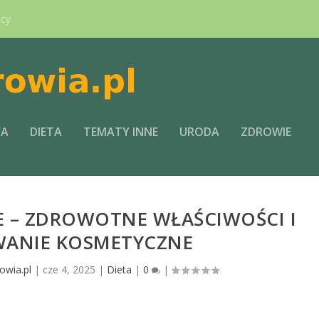
ący
CA
DIETA
TEMATY INNE
URODA
ZDROWIE
E – ZDROWOTNE WŁAŚCIWOŚCI I
ANIE KOSMETYCZNE
owia.pl
|
cze 4, 2025
|
Dieta
|
0
|