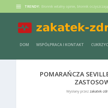
TRENDY:
Błonnik witalny opinie, błonnik oczyszczaj
DOM
WSPÓŁPRACA I KONTAKT
CUKRZY
POMARAŃCZA SEVILL
ZASTOSOW
Wysłany przez
zakatek-zdr