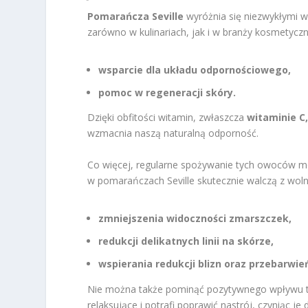
Pomarańcza Seville
wyróżnia się niezwykłymi w
zarówno w kulinariach, jak i w branży kosmetyczne
wsparcie dla układu odpornościowego,
pomoc w regeneracji skóry.
Dzięki obfitości witamin, zwłaszcza
witaminie C
wzmacnia naszą naturalną odporność.
Co więcej, regularne spożywanie tych owoców 
w pomarańczach Seville skutecznie walczą z woln
zmniejszenia widoczności zmarszczek,
redukcji delikatnych linii na skórze,
wspierania redukcji blizn oraz przebarwie
Nie można także pominąć pozytywnego wpływu t
relaksujące i potrafi poprawić nastrój, czyniąc 