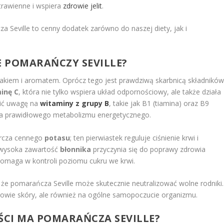
trawienne i wspiera
zdrowie jelit
.
a Seville to cenny dodatek zarówno do naszej diety, jak i
E POMARAŃCZY SEVILLE?
iem i aromatem. Oprócz tego jest prawdziwą skarbnicą składnikó
inę C
, która nie tylko wspiera układ odpornościowy, ale także działa
cić uwagę na
witaminy z grupy B
, takie jak B1 (tiamina) oraz B9
dla prawidłowego metabolizmu energetycznego.
tarcza cennego
potasu
; ten pierwiastek reguluje ciśnienie krwi i
 wysoka zawartość
błonnika
przyczynia się do poprawy zdrowia
 pomaga w kontroli poziomu cukru we krwi.
 że pomarańcza Seville może skutecznie neutralizować wolne rodniki.
zdrowie skóry, ale również na ogólne samopoczucie organizmu.
CI MA POMARAŃCZA SEVILLE?