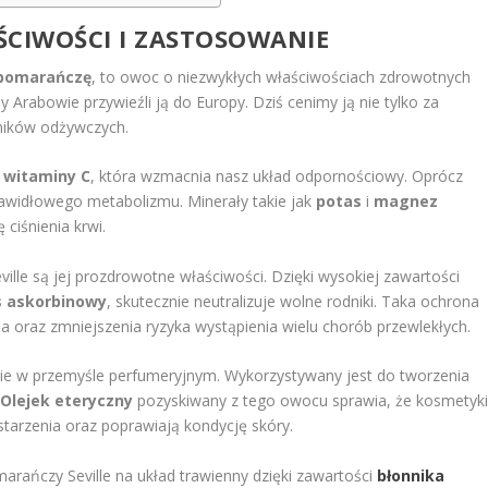
ŚCIWOŚCI I ZASTOSOWANIE
 pomarańczę
, to owoc o niezwykłych właściwościach zdrowotnych
y Arabowie przywieźli ją do Europy. Dziś cenimy ją nie tylko za
ników odżywczych.
j
witaminy C
, która wzmacnia nasz układ odpornościowy. Oprócz
rawidłowego metabolizmu. Minerały takie jak
potas
i
magnez
 ciśnienia krwi.
lle są jej prozdrowotne właściwości. Dzięki wysokiej zawartości
 askorbinowy
, skutecznie neutralizuje wolne rodniki. Taka ochrona
a oraz zmniejszenia ryzyka wystąpienia wielu chorób przewlekłych.
ie w przemyśle perfumeryjnym. Wykorzystywany jest do tworzenia
.
Olejek eteryczny
pozyskiwany z tego owocu sprawia, że kosmetyk
starzenia oraz poprawiają kondycję skóry.
ańczy Seville na układ trawienny dzięki zawartości
błonnika