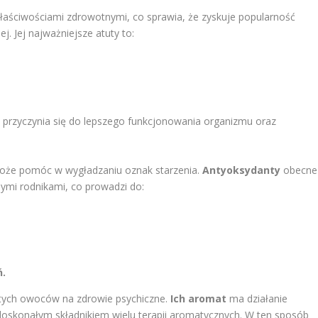
łaściwościami zdrowotnymi, co sprawia, że zyskuje popularność
j. Jej najważniejsze atuty to:
,
przyczynia się do lepszego funkcjonowania organizmu oraz
może pomóc w wygładzaniu oznak starzenia.
Antyoksydanty
obecne
ymi rodnikami, co prowadzi do:
ń.
ych owoców na zdrowie psychiczne.
Ich aromat
ma działanie
je doskonałym składnikiem wielu terapii aromatycznych. W ten sposób