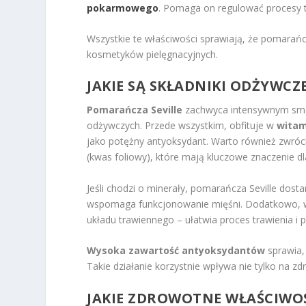
pokarmowego
. Pomaga on regulować procesy 
Wszystkie te właściwości sprawiają, że pomarańcz
kosmetyków pielęgnacyjnych.
JAKIE SĄ SKŁADNIKI ODŻYWCZ
Pomarańcza Seville
zachwyca intensywnym smak
odżywczych. Przede wszystkim, obfituje w
witam
jako potężny antyoksydant. Warto również zwró
(kwas foliowy), które mają kluczowe znaczenie 
Jeśli chodzi o minerały, pomarańcza Seville dos
wspomaga funkcjonowanie mięśni. Dodatkowo,
układu trawiennego – ułatwia proces trawienia i
Wysoka zawartość antyoksydantów
sprawia,
Takie działanie korzystnie wpływa nie tylko na 
JAKIE ZDROWOTNE WŁAŚCIWOŚ