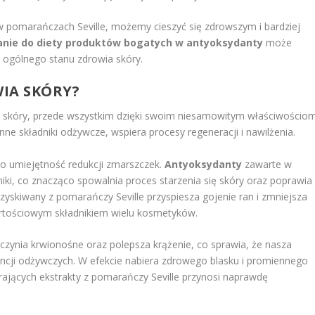
 pomarańczach Seville, możemy cieszyć się zdrowszym i bardziej
anie do diety produktów bogatych w antyoksydanty
może
 i ogólnego stanu zdrowia skóry.
WIA SKÓRY?
j skóry, przede wszystkim dzięki swoim niesamowitym właściwościo
ne składniki odżywcze, wspiera procesy regeneracji i nawilżenia.
o umiejętność redukcji zmarszczek.
Antyoksydanty
zawarte w
iki, co znacząco spowalnia proces starzenia się skóry oraz poprawia
zyskiwany z pomarańczy Seville przyspiesza gojenie ran i zmniejsza
wartościowym składnikiem wielu kosmetyków.
ynia krwionośne oraz polepsza krążenie, co sprawia, że nasza
stancji odżywczych. W efekcie nabiera zdrowego blasku i promiennego
ających ekstrakty z pomarańczy Seville przynosi naprawdę