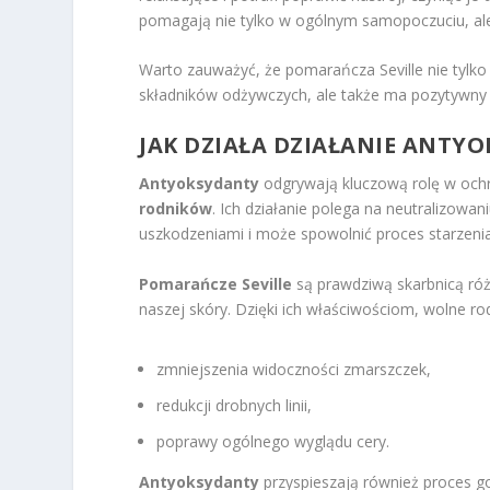
pomagają nie tylko w ogólnym samopoczuciu, ale
Warto zauważyć, że pomarańcza Seville nie tylko
składników odżywczych, ale także ma pozytywn
JAK DZIAŁA DZIAŁANIE ANT
Antyoksydanty
odgrywają kluczową rolę w och
rodników
. Ich działanie polega na neutralizowan
uszkodzeniami i może spowolnić proces starzenia
Pomarańcze Seville
są prawdziwą skarbnicą ró
naszej skóry. Dzięki ich właściwościom, wolne ro
zmniejszenia widoczności zmarszczek,
redukcji drobnych linii,
poprawy ogólnego wyglądu cery.
Antyoksydanty
przyspieszają również proces goj