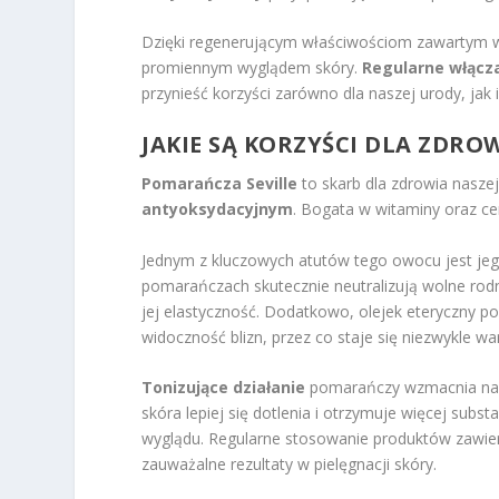
Dzięki regenerującym właściwościom zawartym w
promiennym wyglądem skóry.
Regularne włącz
przynieść korzyści zarówno dla naszej urody, jak
JAKIE SĄ KORZYŚCI DLA ZDRO
Pomarańcza Seville
to skarb dla zdrowia nasze
antyoksydacyjnym
. Bogata w witaminy oraz cen
Jednym z kluczowych atutów tego owocu jest jeg
pomarańczach skutecznie neutralizują wolne rodn
jej elastyczność. Dodatkowo, olejek eteryczny po
widoczność blizn, przez co staje się niezwykle 
Tonizujące działanie
pomarańczy wzmacnia nacz
skóra lepiej się dotlenia i otrzymuje więcej sub
wyglądu. Regularne stosowanie produktów zawier
zauważalne rezultaty w pielęgnacji skóry.