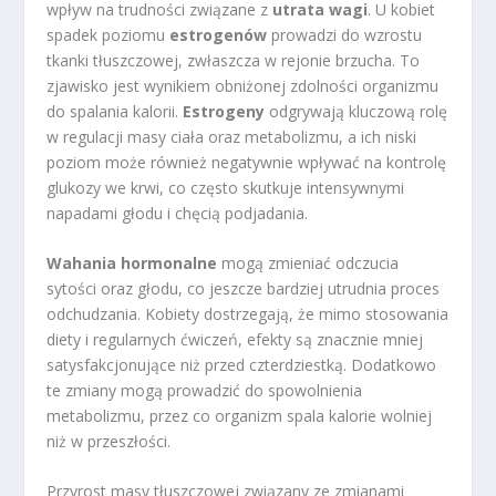
wpływ na trudności związane z
utrata wagi
. U kobiet
spadek poziomu
estrogenów
prowadzi do wzrostu
tkanki tłuszczowej, zwłaszcza w rejonie brzucha. To
zjawisko jest wynikiem obniżonej zdolności organizmu
do spalania kalorii.
Estrogeny
odgrywają kluczową rolę
w regulacji masy ciała oraz metabolizmu, a ich niski
poziom może również negatywnie wpływać na kontrolę
glukozy we krwi, co często skutkuje intensywnymi
napadami głodu i chęcią podjadania.
Wahania hormonalne
mogą zmieniać odczucia
sytości oraz głodu, co jeszcze bardziej utrudnia proces
odchudzania. Kobiety dostrzegają, że mimo stosowania
diety i regularnych ćwiczeń, efekty są znacznie mniej
satysfakcjonujące niż przed czterdziestką. Dodatkowo
te zmiany mogą prowadzić do spowolnienia
metabolizmu, przez co organizm spala kalorie wolniej
niż w przeszłości.
Przyrost masy tłuszczowej związany ze zmianami