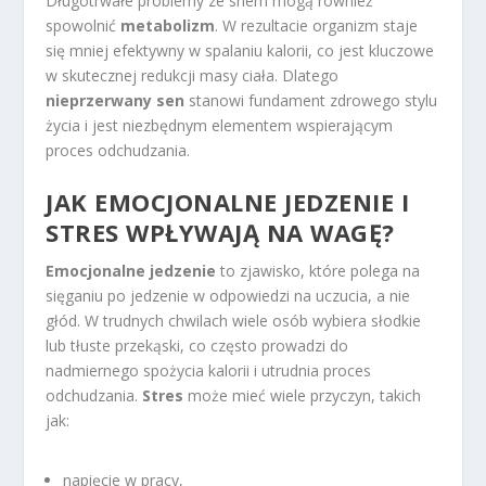
Długotrwałe problemy ze snem mogą również
spowolnić
metabolizm
. W rezultacie organizm staje
się mniej efektywny w spalaniu kalorii, co jest kluczowe
w skutecznej redukcji masy ciała. Dlatego
nieprzerwany sen
stanowi fundament zdrowego stylu
życia i jest niezbędnym elementem wspierającym
proces odchudzania.
JAK EMOCJONALNE JEDZENIE I
STRES WPŁYWAJĄ NA WAGĘ?
Emocjonalne jedzenie
to zjawisko, które polega na
sięganiu po jedzenie w odpowiedzi na uczucia, a nie
głód. W trudnych chwilach wiele osób wybiera słodkie
lub tłuste przekąski, co często prowadzi do
nadmiernego spożycia kalorii i utrudnia proces
odchudzania.
Stres
może mieć wiele przyczyn, takich
jak:
napięcie w pracy,