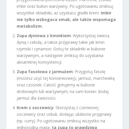
imbir oraz bulion warzywny. Po ugotowaniu zmiksuj
wszystkie składniki, aż uzyskasz gładki krem.
Imbir
nie tylko wzbogaca smak, ale także wspomaga
metabolizm.
Zupa dyniowa z kminkiem
: Wykorzystaj świeżą
dynię i cebulę, a także przyprawy takie jak kmin
rzymski i cynamon. Gotuj te składniki w bulionie
warzywnym, a następnie zmiksuj do uzyskania
aksamitnej konsystencji.
Zupa fasolowa z jarmużem
: Przygotuj fasolę
(możesz użyć tej konserwowej), jarmuż, marchewkę
oraz czosnek. Całość gotujemy w bulionie
drobiowym lub warzywnym; na sam koniec dodaj
jarmuż dla świeżości.
Krem z soczewicy
: Skorzystaj z czerwonej
soczewicy oraz cebuli, dodając ulubione przyprawy
(np. curry). Po ugotowaniu zmiksuj wszystko na
jednorodną masę;
ta zupa to prawdziwa