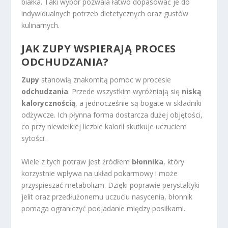
białka. Taki wybór pozwala łatwo dopasować je do
indywidualnych potrzeb dietetycznych oraz gustów
kulinarnych.
JAK ZUPY WSPIERAJĄ PROCES
ODCHUDZANIA?
Zupy
stanowią znakomitą pomoc w procesie
odchudzania
. Przede wszystkim wyróżniają się
niską
kalorycznością
, a jednocześnie są bogate w składniki
odżywcze. Ich płynna forma dostarcza dużej objętości,
co przy niewielkiej liczbie kalorii skutkuje uczuciem
sytości.
Wiele z tych potraw jest źródłem
błonnika
, który
korzystnie wpływa na układ pokarmowy i może
przyspieszać metabolizm. Dzięki poprawie perystaltyki
jelit oraz przedłużonemu uczuciu nasycenia, błonnik
pomaga ograniczyć podjadanie między posiłkami.