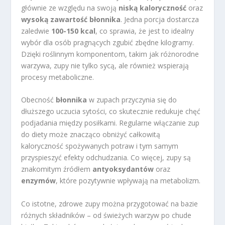
głównie ze względu na swoją
niską kaloryczność
oraz
wysoką zawartość błonnika
. Jedna porcja dostarcza
zaledwie
100-150 kcal
, co sprawia, że jest to idealny
wybór dla osób pragnących zgubić zbędne kilogramy.
Dzięki roślinnym komponentom, takim jak różnorodne
warzywa, zupy nie tylko sycą, ale również wspierają
procesy metaboliczne.
Obecność
błonnika
w zupach przyczynia się do
dłuższego uczucia sytości, co skutecznie redukuje chęć
podjadania między posiłkami. Regularne włączanie zup
do diety może znacząco obniżyć całkowitą
kaloryczność spożywanych potraw i tym samym
przyspieszyć efekty odchudzania. Co więcej, zupy są
znakomitym źródłem
antyoksydantów
oraz
enzymów
, które pozytywnie wpływają na metabolizm.
Co istotne, zdrowe zupy można przygotować na bazie
różnych składników – od świeżych warzyw po chude