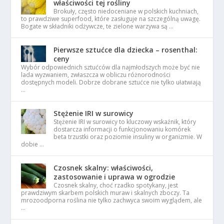
właściwości tej rośliny
Brokuły, często niedoceniane w polskich kuchniach,
to prawdziwe superfood, które zasługuje na szczególną uwagę.
Bogate w składniki odżywcze, te zielone warzywa są …
Pierwsze sztućce dla dziecka – rosenthal:
ceny
Wybór odpowiednich sztućców dla najmłodszych może być nie
lada wyzwaniem, zwłaszcza w obliczu różnorodności
dostępnych modeli. Dobrze dobrane sztućce nie tylko ułatwiają
…
Stężenie IRI w surowicy
Stężenie IRI w surowicy to kluczowy wskaźnik, który
dostarcza informacji o funkcjonowaniu komórek
beta trzustki oraz poziomie insuliny w organizmie. W
dobie …
Czosnek skalny: właściwości,
zastosowanie i uprawa w ogrodzie
Czosnek skalny, choć rzadko spotykany, jest
prawdziwym skarbem polskich muraw i skalnych zboczy. Ta
mrozoodporna roślina nie tylko zachwyca swoim wyglądem, ale
…