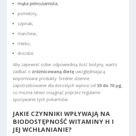
mąka pełnoziarnista
,
pomidory,
szpinak,
marchew,
mleko,
drożdże.
Aby zapewnić sobie odpowiednią ilość biotyny, warto
zadbać o
zróżnicowaną dietę
uwzględniającą
wspomniane produkty. Średnie dzienne
zapotrzebowanie dla dorosłych wynosi od
30 do 70 µg
,
co można łatwo osiągnąć poprzez regularne
spożywanie tych pokarmów.
JAKIE CZYNNIKI WPŁYWAJĄ NA
BIODOSTĘPNOŚĆ WITAMINY H I
JEJ WCHŁANIANIE?