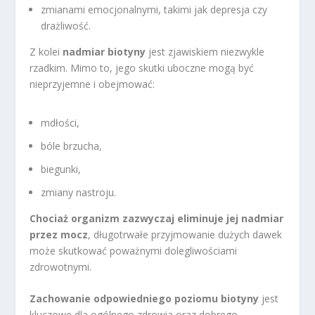
zmianami emocjonalnymi, takimi jak depresja czy
drażliwość.
Z kolei
nadmiar biotyny
jest zjawiskiem niezwykle
rzadkim. Mimo to, jego skutki uboczne mogą być
nieprzyjemne i obejmować:
mdłości,
bóle brzucha,
biegunki,
zmiany nastroju.
Chociaż organizm zazwyczaj eliminuje jej nadmiar
przez mocz
, długotrwałe przyjmowanie dużych dawek
może skutkować poważnymi dolegliwościami
zdrowotnymi.
Zachowanie odpowiedniego poziomu biotyny
jest
kluczowe dla ogólnego zdrowia oraz dobrego