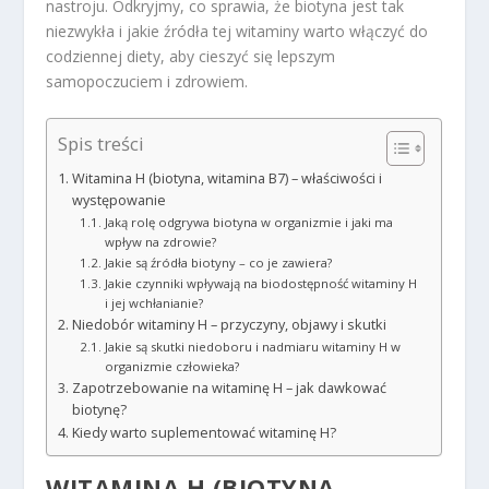
nastroju. Odkryjmy, co sprawia, że biotyna jest tak
niezwykła i jakie źródła tej witaminy warto włączyć do
codziennej diety, aby cieszyć się lepszym
samopoczuciem i zdrowiem.
Spis treści
Witamina H (biotyna, witamina B7) – właściwości i
występowanie
Jaką rolę odgrywa biotyna w organizmie i jaki ma
wpływ na zdrowie?
Jakie są źródła biotyny – co je zawiera?
Jakie czynniki wpływają na biodostępność witaminy H
i jej wchłanianie?
Niedobór witaminy H – przyczyny, objawy i skutki
Jakie są skutki niedoboru i nadmiaru witaminy H w
organizmie człowieka?
Zapotrzebowanie na witaminę H – jak dawkować
biotynę?
Kiedy warto suplementować witaminę H?
WITAMINA H (BIOTYNA,