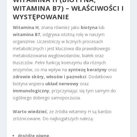
WITAMINA B7) – WŁAŚCIWOŚCI I
WYSTĘPOWANIE
Witamina H
, znana również jako
biotyna
lub
witamina B7
, odgrywa istotną rolę w naszym
organizmie. Uczestniczy w licznych procesach
metabolicznych i jest kluczowa dla prawidłowego
metabolizowania węglowodanów, białek oraz
tłuszczów. Pełni funkcję koenzymu dla różnych
enzymów, co ma wpływ na
syntezę keratyny
oraz
zdrowie skóry, włosów i paznokci
. Dodatkowo
biotyna wspiera
układ nerwowy
oraz
immunologiczny
, przyczyniając się tym samym do
ogólnego dobrego samopoczucia.
Warto wiedzieć
, że źródła witaminy H są bardzo
zróżnicowane. Do najbogatszych należą:
drożdże piwne
,