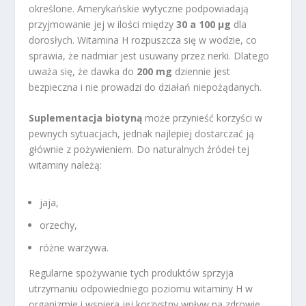
określone. Amerykańskie wytyczne podpowiadają
przyjmowanie jej w ilości między
30 a 100 µg
dla
dorosłych. Witamina H rozpuszcza się w wodzie, co
sprawia, że nadmiar jest usuwany przez nerki. Dlatego
uważa się, że dawka do
200 mg
dziennie jest
bezpieczna i nie prowadzi do działań niepożądanych.
Suplementacja biotyną
może przynieść korzyści w
pewnych sytuacjach, jednak najlepiej dostarczać ją
głównie z pożywieniem. Do naturalnych źródeł tej
witaminy należą:
jaja,
orzechy,
różne warzywa.
Regularne spożywanie tych produktów sprzyja
utrzymaniu odpowiedniego poziomu witaminy H w
organizmie i wspiera jej korzystny wpływ na zdrowie.