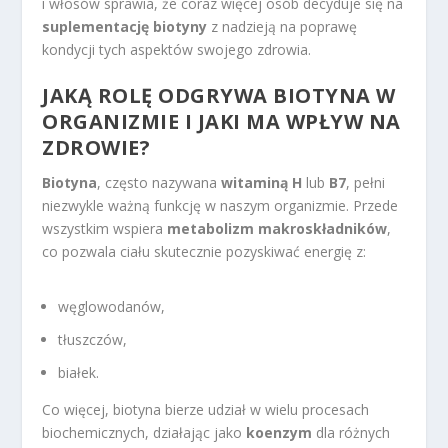
i włosów sprawia, że coraz więcej osób decyduje się na
suplementację biotyny
z nadzieją na poprawę
kondycji tych aspektów swojego zdrowia.
JAKĄ ROLĘ ODGRYWA BIOTYNA W
ORGANIZMIE I JAKI MA WPŁYW NA
ZDROWIE?
Biotyna
, często nazywana
witaminą H
lub
B7
, pełni
niezwykle ważną funkcję w naszym organizmie. Przede
wszystkim wspiera
metabolizm makroskładników
,
co pozwala ciału skutecznie pozyskiwać energię z:
węglowodanów,
tłuszczów,
białek.
Co więcej, biotyna bierze udział w wielu procesach
biochemicznych, działając jako
koenzym
dla różnych