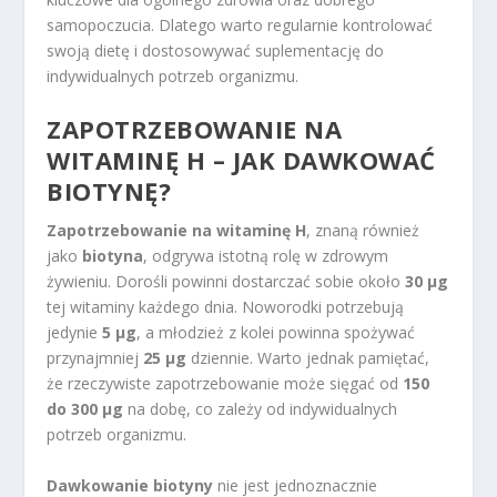
samopoczucia. Dlatego warto regularnie kontrolować
swoją dietę i dostosowywać suplementację do
indywidualnych potrzeb organizmu.
ZAPOTRZEBOWANIE NA
WITAMINĘ H – JAK DAWKOWAĆ
BIOTYNĘ?
Zapotrzebowanie na witaminę H
, znaną również
jako
biotyna
, odgrywa istotną rolę w zdrowym
żywieniu. Dorośli powinni dostarczać sobie około
30 µg
tej witaminy każdego dnia. Noworodki potrzebują
jedynie
5 µg
, a młodzież z kolei powinna spożywać
przynajmniej
25 µg
dziennie. Warto jednak pamiętać,
że rzeczywiste zapotrzebowanie może sięgać od
150
do 300 µg
na dobę, co zależy od indywidualnych
potrzeb organizmu.
Dawkowanie biotyny
nie jest jednoznacznie