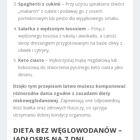
Spaghetti z cukinii
– Przy użyciu spiralizera stwórz
„makaron” z cukinii i podawaj go z sosem
pomidorowym lub pesto dla wyjątkowego smaku.
Sałatka z wędzonym łososiem
– Połącz
wędzonego łososia z rukolą i awokado, a całość
skrop dressingiem przygotowanym na bazie oliwy z
oliwek i cytryny.
Keto ciasto
– Wykorzystaj mąkę migdałową lub
kokosową do stworzenia pysznego keto ciasta jako
deseru.
Dzięki tym przepisom łatwo możesz komponować
różnorodne dania zgodne z zasadami diety
niskowęglodanowej.
Zapewniają one odpowiednią
ilość białka oraz zdrowych tłuszczy, co sprzyja
utrzymaniu dobrej kondycji organizmu.
DIETA BEZ WĘGLOWODANÓW –
JADŁOSPIS NA 7 DNI