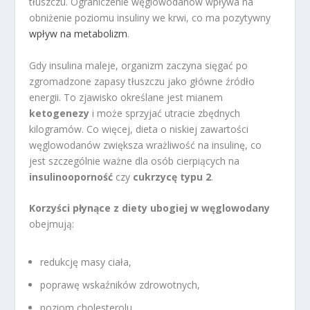
tłuszczu. Ograniczenie węglowodanów wpływa na
obniżenie poziomu insuliny we krwi, co ma pozytywny
wpływ na metabolizm
.
Gdy insulina maleje, organizm zaczyna sięgać po
zgromadzone zapasy tłuszczu jako główne źródło
energii. To zjawisko określane jest mianem
ketogenezy
i może sprzyjać utracie zbędnych
kilogramów. Co więcej, dieta o niskiej zawartości
węglowodanów zwiększa wrażliwość na insulinę, co
jest szczególnie ważne dla osób cierpiących na
insulinooporność
czy
cukrzycę typu 2
.
Korzyści płynące z diety ubogiej w węglowodany
obejmują:
redukcję masy ciała,
poprawę wskaźników zdrowotnych,
poziom cholesterolu,