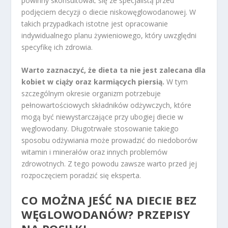
powinny skonsultować się ze specjalistą przed
podjęciem decyzji o diecie niskowęglowodanowej. W
takich przypadkach istotne jest opracowanie
indywidualnego planu żywieniowego, który uwzględni
specyfikę ich zdrowia.
Warto zaznaczyć, że dieta ta nie jest zalecana dla
kobiet w ciąży oraz karmiących piersią.
W tym
szczególnym okresie organizm potrzebuje
pełnowartościowych składników odżywczych, które
mogą być niewystarczające przy ubogiej diecie w
węglowodany. Długotrwałe stosowanie takiego
sposobu odżywiania może prowadzić do niedoborów
witamin i minerałów oraz innych problemów
zdrowotnych. Z tego powodu zawsze warto przed jej
rozpoczęciem poradzić się eksperta.
CO MOŻNA JEŚĆ NA DIECIE BEZ
WĘGLOWODANÓW? PRZEPISY