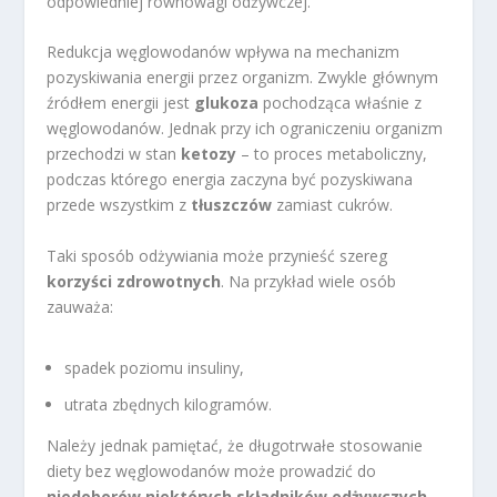
odpowiedniej równowagi odżywczej.
Redukcja węglowodanów wpływa na mechanizm
pozyskiwania energii przez organizm. Zwykle głównym
źródłem energii jest
glukoza
pochodząca właśnie z
węglowodanów. Jednak przy ich ograniczeniu organizm
przechodzi w stan
ketozy
– to proces metaboliczny,
podczas którego energia zaczyna być pozyskiwana
przede wszystkim z
tłuszczów
zamiast cukrów.
Taki sposób odżywiania może przynieść szereg
korzyści zdrowotnych
. Na przykład wiele osób
zauważa:
spadek poziomu insuliny,
utrata zbędnych kilogramów.
Należy jednak pamiętać, że długotrwałe stosowanie
diety bez węglowodanów może prowadzić do
niedoborów niektórych składników odżywczych
.