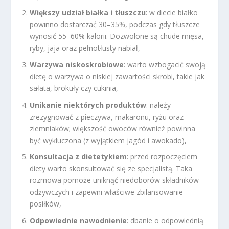
Większy udział białka i tłuszczu
: w diecie białko
powinno dostarczać 30–35%, podczas gdy tłuszcze
wynosić 55–60% kalorii. Dozwolone są chude mięsa,
ryby, jaja oraz pełnotłusty nabiał,
Warzywa niskoskrobiowe
: warto wzbogacić swoją
dietę o warzywa o niskiej zawartości skrobi, takie jak
sałata, brokuły czy cukinia,
Unikanie niektórych produktów
: należy
zrezygnować z pieczywa, makaronu, ryżu oraz
ziemniaków; większość owoców również powinna
być wykluczona (z wyjątkiem jagód i awokado),
Konsultacja z dietetykiem
: przed rozpoczęciem
diety warto skonsultować się ze specjalistą. Taka
rozmowa pomoże uniknąć niedoborów składników
odżywczych i zapewni właściwe zbilansowanie
posiłków,
Odpowiednie nawodnienie
: dbanie o odpowiednią