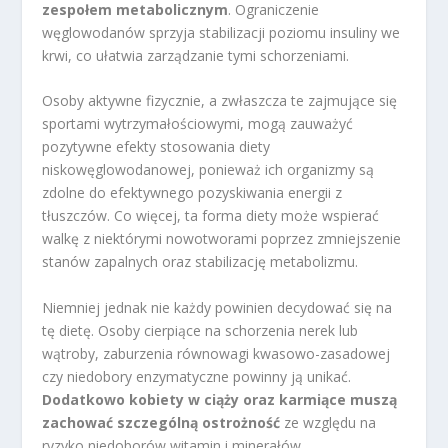
zespołem metabolicznym
. Ograniczenie
węglowodanów sprzyja stabilizacji poziomu insuliny we
krwi, co ułatwia zarządzanie tymi schorzeniami.
Osoby aktywne fizycznie, a zwłaszcza te zajmujące się
sportami wytrzymałościowymi, mogą zauważyć
pozytywne efekty stosowania diety
niskowęglowodanowej, ponieważ ich organizmy są
zdolne do efektywnego pozyskiwania energii z
tłuszczów. Co więcej, ta forma diety może wspierać
walkę z niektórymi nowotworami poprzez zmniejszenie
stanów zapalnych oraz stabilizację metabolizmu.
Niemniej jednak nie każdy powinien decydować się na
tę dietę. Osoby cierpiące na schorzenia nerek lub
wątroby, zaburzenia równowagi kwasowo-zasadowej
czy niedobory enzymatyczne powinny ją unikać.
Dodatkowo kobiety w ciąży oraz karmiące muszą
zachować szczególną ostrożność
ze względu na
ryzyko niedoborów witamin i minerałów.