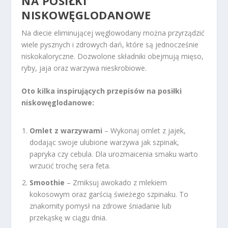
NA POSIŁKI
NISKOWĘGLODANOWE
Na diecie eliminującej węglowodany można przyrządzić
wiele pysznych i zdrowych dań, które są jednocześnie
niskokaloryczne. Dozwolone składniki obejmują mięso,
ryby, jaja oraz warzywa nieskrobiowe.
Oto kilka inspirujących przepisów na posiłki
niskowęglodanowe:
Omlet z warzywami
– Wykonaj omlet z jajek,
dodając swoje ulubione warzywa jak szpinak,
papryka czy cebula. Dla urozmaicenia smaku warto
wrzucić trochę sera feta.
Smoothie
– Zmiksuj awokado z mlekiem
kokosowym oraz garścią świeżego szpinaku. To
znakomity pomysł na zdrowe śniadanie lub
przekąskę w ciągu dnia.