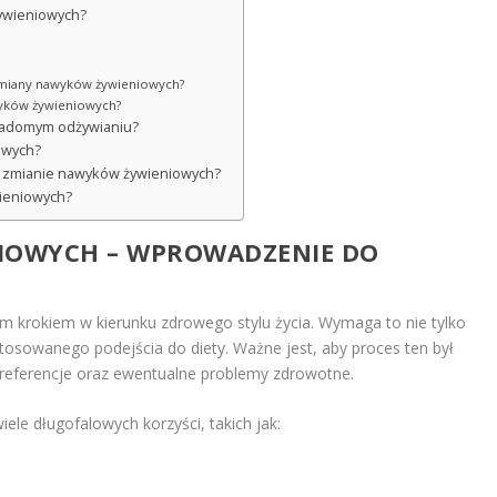
ywieniowych?
zmiany nawyków żywieniowych?
awyków żywieniowych?
wiadomym odżywianiu?
owych?
k w zmianie nawyków żywieniowych?
ieniowych?
IOWYCH – WPROWADZENIE DO
m krokiem w kierunku zdrowego stylu życia. Wymaga to nie tylko
stosowanego podejścia do diety. Ważne jest, aby proces ten był
preferencje oraz ewentualne problemy zdrowotne.
iele długofalowych korzyści, takich jak: