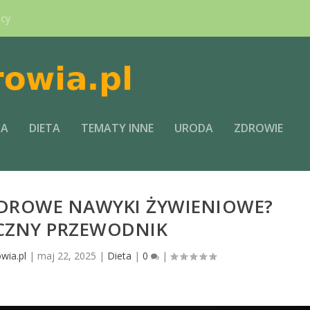
ący
CA
DIETA
TEMATY INNE
URODA
ZDROWIE
ZDROWE NAWYKI ŻYWIENIOWE?
CZNY PRZEWODNIK
wia.pl
|
maj 22, 2025
|
Dieta
|
0
|