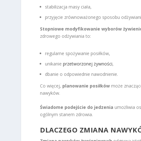
stabilizacja masy ciała,
przyjęcie zrównoważonego sposobu odżywiania
Stopniowe modyfikowanie wyborów żywien
zdrowego odżywiania to:
regularne spożywanie posiłków,
unikanie
przetworzonej żywności
,
dbanie o odpowiednie nawodnienie.
Co więcej,
planowanie posiłków
może znacząco
nawyków.
Świadome podejście do jedzenia
umożliwia os
ogólnym stanem zdrowia.
DLACZEGO ZMIANA NAWYKÓ
Zmiana nawyków żywieniowych
odgrywa istot