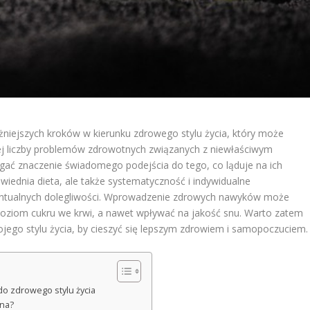
iejszych kroków w kierunku zdrowego stylu życia, który może
cej liczby problemów zdrowotnych związanych z niewłaściwym
gać znaczenie świadomego podejścia do tego, co ląduje na ich
owiednia dieta, ale także systematyczność i indywidualne
entualnych dolegliwości. Wprowadzenie zdrowych nawyków może
oziom cukru we krwi, a nawet wpływać na jakość snu. Warto zatem
jego stylu życia, by cieszyć się lepszym zdrowiem i samopoczuciem.
 zdrowego stylu życia
na?