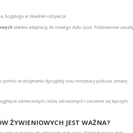
, bogatego w składniki odżywcze.
iowych
ułatwia adaptację do nowego stylu życia. Podstawowe zasad
 pomóc w utrzymaniu dyscypliny oraz motywacji podczas zmiany
iągnięcie zamierzonych celów zdrowotnych i cieszenie się lepszym
W ŻYWIENIOWYCH JEST WAŻNA?
ną rolę w dążeniu do zdrowego stylu życia. Przekształcenie diety