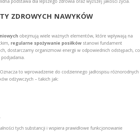
lidna podstawa dla lepszego zdrowia oraz wyższej jakości życia.
ENTY ZDROWYCH NAWYKÓW
eniowych
obejmują wiele ważnych elementów, które wpływają na
tkim,
regularne spożywanie posiłków
stanowi fundament
ach, dostarczamy organizmowi energii w odpowiednich odstępach, c
 podjadania.
t. Oznacza to wprowadzenie do codziennego jadłospisu różnorodnych
ków odżywczych – takich jak:
.
jalności tych substancji i wspiera prawidłowe funkcjonowanie