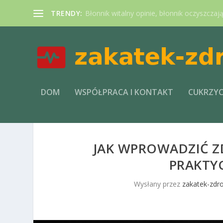
TRENDY:
Błonnik witalny opinie, błonnik oczyszczaj
DOM
WSPÓŁPRACA I KONTAKT
CUKRZY
JAK WPROWADZIĆ 
PRAKTY
Wysłany przez
zakatek-zdro