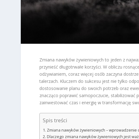
Zmiana nawyków żywieniowych to jeden z najważn
przynieść długotrwałe korzyści. W obliczu rosną
odżywianiem, coraz więcej osób zaczyna dostrze
talerzach. Kluczem do sukcesu jest nie tylko odp
dostosowanie planu do swoich potrzeb oraz ew
znacząco poprawić samopoczucie, stabilizować p
zainwestować czas i energię w transformację swo
Spis treści
Zmiana nawyków żywieniowych – wprowadzenie do
Dlaczego zmiana nawyków żywieniowych jest waż