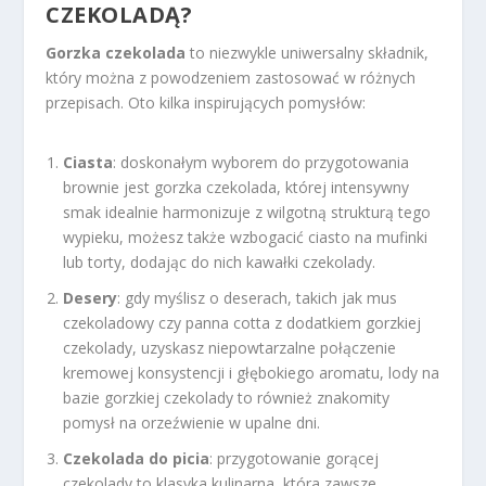
CZEKOLADĄ?
Gorzka czekolada
to niezwykle uniwersalny składnik,
który można z powodzeniem zastosować w różnych
przepisach. Oto kilka inspirujących pomysłów:
Ciasta
: doskonałym wyborem do przygotowania
brownie jest gorzka czekolada, której intensywny
smak idealnie harmonizuje z wilgotną strukturą tego
wypieku, możesz także wzbogacić ciasto na mufinki
lub torty, dodając do nich kawałki czekolady.
Desery
: gdy myślisz o deserach, takich jak mus
czekoladowy czy panna cotta z dodatkiem gorzkiej
czekolady, uzyskasz niepowtarzalne połączenie
kremowej konsystencji i głębokiego aromatu, lody na
bazie gorzkiej czekolady to również znakomity
pomysł na orzeźwienie w upalne dni.
Czekolada do picia
: przygotowanie gorącej
czekolady to klasyka kulinarna, która zawsze