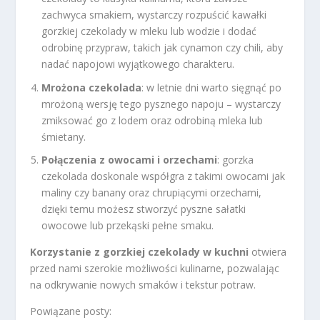
zachwyca smakiem, wystarczy rozpuścić kawałki
gorzkiej czekolady w mleku lub wodzie i dodać
odrobinę przypraw, takich jak cynamon czy chili, aby
nadać napojowi wyjątkowego charakteru.
Mrożona czekolada
: w letnie dni warto sięgnąć po
mrożoną wersję tego pysznego napoju – wystarczy
zmiksować go z lodem oraz odrobiną mleka lub
śmietany.
Połączenia z owocami i orzechami
: gorzka
czekolada doskonale współgra z takimi owocami jak
maliny czy banany oraz chrupiącymi orzechami,
dzięki temu możesz stworzyć pyszne sałatki
owocowe lub przekąski pełne smaku.
Korzystanie z gorzkiej czekolady w kuchni
otwiera
przed nami szerokie możliwości kulinarne, pozwalając
na odkrywanie nowych smaków i tekstur potraw.
Powiązane posty: