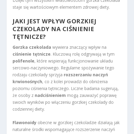
Dzięki tym wszystkim właściwościom gorzka czekolada
staje się wartościowym elementem zdrowej diety.
JAKI JEST WPŁYW GORZKIEJ
CZEKOLADY NA CIŚNIENIE
TĘTNICZE?
Gorzka czekolada
wywiera znaczący wpływ na
ciśnienie tętnicze
. Kluczową rolę odgrywają w tym
polifenole
, które wspierają funkcjonowanie układu
sercowo-naczyniowego. Regularne spożywanie tego
rodzaju czekolady sprzyja
rozszerzaniu naczyń
krwionośnych
, co z kolei prowadzi do obniżenia
poziomu ciśnienia tętniczego. Liczne badania sugerują,
że osoby z
nadciśnieniem
mogą zauważyć poprawę
swoich wyników po włączeniu gorzkiej czekolady do
codziennej diety.
Flawonoidy
obecne w gorzkiej czekoladzie działają jak
naturalne środki wspomagające rozszerzenie naczyń