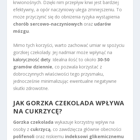
krwionośnych. Dzięki nim przepływ krwi jest bardziej
efektywny, a opór naczyniowy ulega zmniejszeniu. To
może przyczynić się do obniżenia ryzyka wystąpienia
chorób sercowo-naczyniowych
oraz
udarów
mózgu
.
Mimo tych korzyści, warto zachować umiar w spożyciu
gorzkiej czekolady. Jej nadmiar może wpłynąć na
kaloryczność diety
. Idealna ilość to około
30-50
gramów dziennie
, co pozwala korzystać z
dobroczynnych właściwości tego przysmaku,
jednocześnie minimalizując ewentualne negatywne
skutki zdrowotne.
JAK GORZKA CZEKOLADA WPŁYWA
NA CUKRZYCĘ?
Gorzka czekolada
wykazuje korzystny wpływ na
osoby z
cukrzycą
, co zawdzięcza głównie obecności
polifenoli
oraz niskiemu
indeksowi glikemicznemu