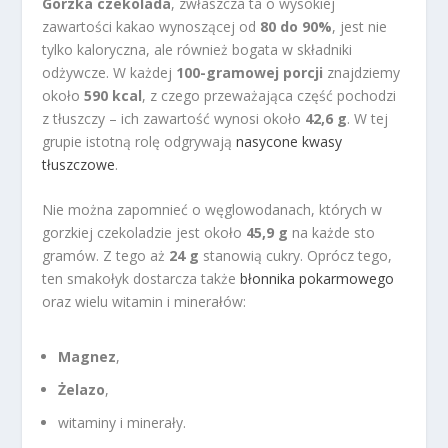
Gorzka czekolada
, zwłaszcza ta o wysokiej
zawartości kakao wynoszącej od
80 do 90%
, jest nie
tylko kaloryczna, ale również bogata w składniki
odżywcze. W każdej
100-gramowej porcji
znajdziemy
około
590 kcal
, z czego przeważająca część pochodzi
z tłuszczy – ich zawartość wynosi około
42,6 g
. W tej
grupie istotną rolę odgrywają
nasycone kwasy
tłuszczowe
.
Nie można zapomnieć o węglowodanach, których w
gorzkiej czekoladzie jest około
45,9 g
na każde sto
gramów. Z tego aż
24 g
stanowią cukry. Oprócz tego,
ten smakołyk dostarcza także
błonnika pokarmowego
oraz wielu witamin i minerałów:
Magnez
,
Żelazo
,
witaminy i minerały.