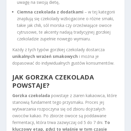
uwagę na swoją dietę,
Ciemna czekolada z dodatkami
– w tej kategorii
znajdują się czekolady wzbogacone o różne smaki,
takie jak chili, sól morska czy orzeźwiające owoce
cytrusowe, te akcenty nadają tradycyjnej gorzkiej
czekoladzie zupełnie nowego wymiaru.
Każdy z tych typów gorzkiej czekolady dostarcza
unikalnych wrażeń smakowych
i można je
dopasować do indywidualnych gustów konsumentów.
JAK GORZKA CZEKOLADA
POWSTAJE?
Gorzka czekolada
powstaje z ziaren kakaowca, które
stanowią fundament tego przysmaku. Proces jej
wytwarzania rozpoczyna się od zbioru dojrzałych
owoców kakao. Po zbiorze owoce są poddawane
fermentacji, która trwa zazwyczaj od 5 do 7 dni.
To
kluczowy etap, gdyż to właśnie w tym czasie