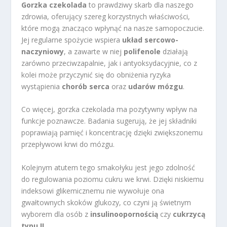
Gorzka czekolada
to prawdziwy skarb dla naszego
zdrowia, oferujący szereg korzystnych właściwości,
które mogą znacząco wpłynąć na nasze samopoczucie.
Jej regularne spożycie wspiera
układ sercowo-
naczyniowy
, a zawarte w niej
polifenole
działają
zarówno przeciwzapalnie, jak i antyoksydacyjnie, co z
kolei może przyczynić się do obniżenia ryzyka
wystąpienia
chorób serca
oraz
udarów mózgu
.
Co więcej, gorzka czekolada ma pozytywny wpływ na
funkcje poznawcze. Badania sugerują, że jej składniki
poprawiają pamięć i koncentrację dzięki zwiększonemu
przepływowi krwi do mózgu.
Kolejnym atutem tego smakołyku jest jego zdolność
do regulowania poziomu cukru we krwi. Dzięki niskiemu
indeksowi glikemicznemu nie wywołuje ona
gwałtownych skoków glukozy, co czyni ją świetnym
wyborem dla osób z
insulinoopornością
czy
cukrzycą
typu II
.