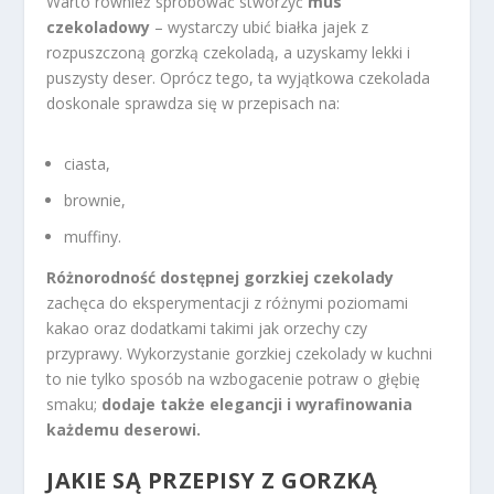
Warto również spróbować stworzyć
mus
czekoladowy
– wystarczy ubić białka jajek z
rozpuszczoną gorzką czekoladą, a uzyskamy lekki i
puszysty deser. Oprócz tego, ta wyjątkowa czekolada
doskonale sprawdza się w przepisach na:
ciasta,
brownie,
muffiny.
Różnorodność dostępnej gorzkiej czekolady
zachęca do eksperymentacji z różnymi poziomami
kakao oraz dodatkami takimi jak orzechy czy
przyprawy. Wykorzystanie gorzkiej czekolady w kuchni
to nie tylko sposób na wzbogacenie potraw o głębię
smaku;
dodaje także elegancji i wyrafinowania
każdemu deserowi.
JAKIE SĄ PRZEPISY Z GORZKĄ