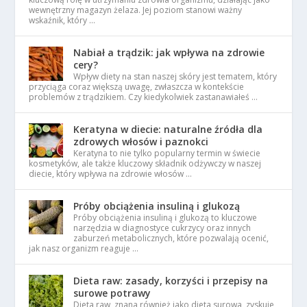
wewnętrzny magazyn żelaza. Jej poziom stanowi ważny
wskaźnik, który …
Nabiał a trądzik: jak wpływa na zdrowie
cery?
Wpływ diety na stan naszej skóry jest tematem, który
przyciąga coraz większą uwagę, zwłaszcza w kontekście
problemów z trądzikiem. Czy kiedykolwiek zastanawiałeś …
Keratyna w diecie: naturalne źródła dla
zdrowych włosów i paznokci
Keratyna to nie tylko popularny termin w świecie
kosmetyków, ale także kluczowy składnik odżywczy w naszej
diecie, który wpływa na zdrowie włosów …
Próby obciążenia insuliną i glukozą
Próby obciążenia insuliną i glukozą to kluczowe
narzędzia w diagnostyce cukrzycy oraz innych
zaburzeń metabolicznych, które pozwalają ocenić,
jak nasz organizm reaguje …
Dieta raw: zasady, korzyści i przepisy na
surowe potrawy
Dieta raw, znana również jako dieta surowa, zyskuje