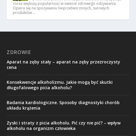
coraz większą popularność w świecie zdrowego odżywiania.
Opiera się na spożywaniu nieprzetworzonych, surowych
produktów …
ZDROWIE
Aparat na zęby stały – aparat na zęby przezroczysty
cena
Konsekwencje alkoholizmu. Jakie mogą być skutki
długofalowego picia alkoholu?
Badania kardiologiczne. Sposoby diagnostyki chorób
układu krążenia
Zyski i straty z picia alkoholu. Pić czy nie pić? – wpływ
alkoholu na organizm człowieka