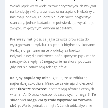
Wokół jajek krąży wiele mitów dotyczących ich wpływu
na kondycję skóry, a zwłaszcza na trądzik. Niektórzy z
nas mają obawy, że jedzenie jajek może pogorszyć
stan cery. Jednak badania nie potwierdzają wyraźnego
związku między tymi dwoma aspektami.
Pierwszy mit
głosi, że jajka zawsze prowadzą do
występowania trądziku. To jednak błędne przekonanie.
Reakcje organizmu na te produkty są bardzo
indywidualne; dla niektórych osób spożycie jajek może
rzeczywiście wpłynąć negatywnie na skórę, podczas
gdy inni nie zauważają takiego efektu.
Kolejny popularny mit
sugeruje, że to żółtka są
najbardziej szkodliwe. Mimo że zawierają cholesterol
oraz
tłuszcze nasycone
, dostarczają również cennych
witamin A i D oraz kwasów tłuszczowych omega-3.
Te
składniki mogą korzystnie wpływać na zdrowie
skóry.
Warto jednak pamiętać, że ich oddziaływanie