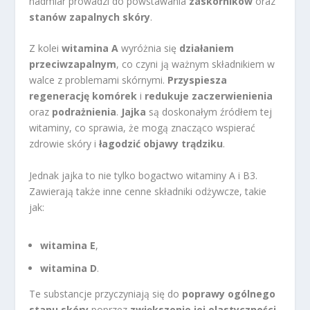
nadmiar prowadzi do powstawania
zaskórników
oraz
stanów zapalnych skóry
.
Z kolei
witamina A
wyróżnia się
działaniem
przeciwzapalnym
, co czyni ją ważnym składnikiem w
walce z problemami skórnymi.
Przyspiesza
regenerację komórek
i
redukuje zaczerwienienia
oraz
podrażnienia
.
Jajka
są doskonałym źródłem tej
witaminy, co sprawia, że mogą znacząco wspierać
zdrowie skóry i
łagodzić objawy trądziku
.
Jednak jajka to nie tylko bogactwo witaminy A i B3.
Zawierają także inne cenne składniki odżywcze, takie
jak:
witamina E
,
witamina D
.
Te substancje przyczyniają się do
poprawy ogólnego
stanu skóry
poprzez
zwiększenie jej elastyczności