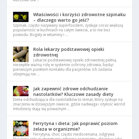
Właściwości i korzyści zdrowotne szpinaku
– dlaczego warto go jeść?
Szpinak, często nazywany superfoodem, zyskuje coraz większą
popularność w kuchniach na całym świecie, a to nie bez
powodu. Bogaty w witaminy i …
Rola lekarzy podstawowej opieki
zdrowotnej
Lekarze podstawowej opieki zdrowotnej pełnią
niezwykle ważną rolę w systemie ochrony zdrowia, będąc
pierwszym punktem kontaktu dla pacjentów. Ich zadania
obejmują nie …
Jak zapewnić zdrowe odchudzanie
nastolatków? Kluczowe zasady diety
Dieta odchudzająca dla nastolatków to temat, który zyskuje na
znaczeniu w dzisiejszym świecie, gdzie nadwaga i otyłość wśród
młodzieży stają się poważnym …
Ferrytyna i dieta: Jak poprawić poziom
żelaza w organizmie?
Ferrytyna, choć często niedoceniana, odgrywa
kluczową rolę w utrzymaniu zdrowia organizmu, działając jako