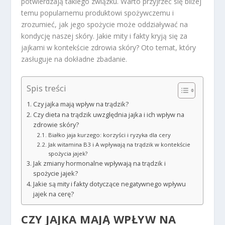
potwierdzają takiego związku. Warto przyjrzeć się bliżej
temu popularnemu produktowi spożywczemu i
zrozumieć, jak jego spożycie może oddziaływać na
kondycję naszej skóry. Jakie mity i fakty kryją się za
jajkami w kontekście zdrowia skóry? Oto temat, który
zasługuje na dokładne zbadanie.
Spis treści
Czy jajka mają wpływ na trądzik?
Czy dieta na trądzik uwzględnia jajka i ich wpływ na
zdrowie skóry?
Białko jaja kurzego: korzyści i ryzyka dla cery
Jak witamina B3 i A wpływają na trądzik w kontekście
spożycia jajek?
Jak zmiany hormonalne wpływają na trądzik i
spożycie jajek?
Jakie są mity i fakty dotyczące negatywnego wpływu
jajek na cerę?
CZY JAJKA MAJĄ WPŁYW NA