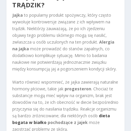
TRĄDZIK?
Jajka
to popularny produkt spożywczy, który często
wywołuje kontrowersje związane z ich wpływem na
trądzik. Niektórzy zauważają, że po ich zjedzeniu
objawy tego problemu skórnego mogą się nasilić,
zwłaszcza u osób uczulonych na ten produkt.
Alergia
na jajka
może prowadzić do stanów zapalnych, co
dodatkowo komplikuje sytuację. Mimo to badania
naukowe nie potwierdzają jednoznacznie związku
między konsumpcją jaj a pogorszeniem kondycji skóry.
Warto również wspomnieć, że jajka zawierają naturalne
hormony płciowe, takie jak
progesteron
. Chociaż te
substancje mogą mieć wpływ na organizm, brak jest
dowodów na to, że ich obecność w diecie bezpośrednio
przyczynia się do nasilania trądziku. Reakcje organizmu
są bardzo zróżnicowane; dla niektórych osób
dieta
bogata w białko
pochodzące z jajek
może
zaostrzać problemy ze skórą.