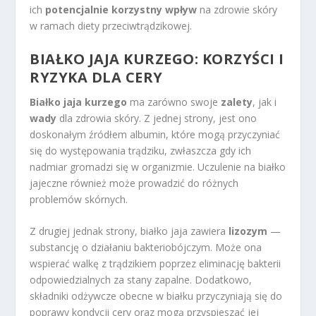
ich
potencjalnie korzystny wpływ
na zdrowie skóry
w ramach diety przeciwtrądzikowej.
BIAŁKO JAJA KURZEGO: KORZYŚCI I
RYZYKA DLA CERY
Białko jaja kurzego
ma zarówno swoje
zalety
, jak i
wady
dla zdrowia skóry. Z jednej strony, jest ono
doskonałym źródłem albumin, które mogą przyczyniać
się do występowania trądziku, zwłaszcza gdy ich
nadmiar gromadzi się w organizmie. Uczulenie na białko
jajeczne również może prowadzić do różnych
problemów skórnych.
Z drugiej jednak strony, białko jaja zawiera
lizozym
—
substancję o działaniu bakteriobójczym. Może ona
wspierać walkę z trądzikiem poprzez eliminację bakterii
odpowiedzialnych za stany zapalne. Dodatkowo,
składniki odżywcze obecne w białku przyczyniają się do
poprawy kondycji cery oraz mogą przyspieszać jej