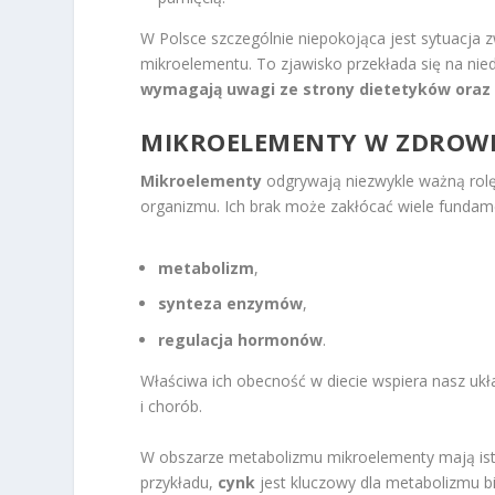
W Polsce szczególnie niepokojąca jest sytuacja 
mikroelementu. To zjawisko przekłada się na ni
wymagają uwagi ze strony dietetyków oraz 
MIKROELEMENTY W ZDROWI
Mikroelementy
odgrywają niezwykle ważną rol
organizmu. Ich brak może zakłócać wiele fundame
metabolizm
,
synteza enzymów
,
regulacja hormonów
.
Właściwa ich obecność w diecie wspiera nasz ukła
i chorób.
W obszarze metabolizmu mikroelementy mają ist
przykładu,
cynk
jest kluczowy dla metabolizmu 