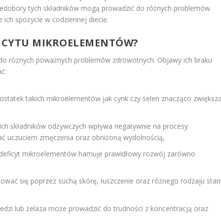
edobory tych składników mogą prowadzić do różnych problemów
ich spożycie w codziennej diecie.
EFICYTU MIKROELEMENTÓW?
o różnych poważnych problemów zdrowotnych. Objawy ich braku
ć:
ostatek takich mikroelementów jak cynk czy selen znacząco zwiększ
ich składników odżywczych wpływa negatywnie na procesy
ać uczuciem zmęczenia oraz obniżoną wydolnością,
y deficyt mikroelementów hamuje prawidłowy rozwój zarówno
wać się poprzez suchą skórę, łuszczenie oraz różnego rodzaju stan
edzi lub żelaza może prowadzić do trudności z koncentracją oraz