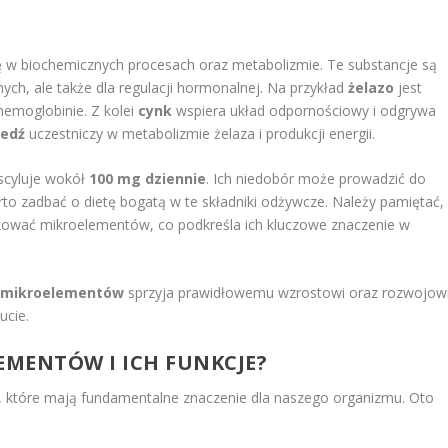
ę w biochemicznych procesach oraz metabolizmie. Te substancje są
nych, ale także dla regulacji hormonalnej. Na przykład
żelazo
jest
 hemoglobinie. Z kolei
cynk
wspiera układ odpornościowy i odgrywa
edź
uczestniczy w metabolizmie żelaza i produkcji energii.
scyluje wokół
100 mg dziennie
. Ich niedobór może prowadzić do
 zadbać o dietę bogatą w te składniki odżywcze. Należy pamiętać,
ukować mikroelementów, co podkreśla ich kluczowe znaczenie w
i mikroelementów
sprzyja prawidłowemu wzrostowi oraz rozwojow
ucie.
EMENTÓW I ICH FUNKCJE?
, które mają fundamentalne znaczenie dla naszego organizmu. Oto