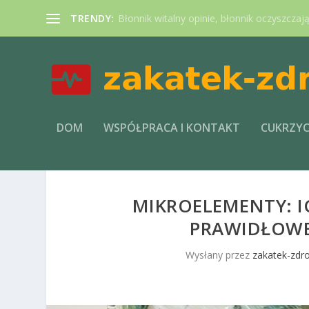
TRENDY:
Błonnik witalny opinie, błonnik oczyszczaj
DOM
WSPÓŁPRACA I KONTAKT
CUKRZY
MIKROELEMENTY: I
PRAWIDŁOW
Wysłany przez
zakatek-zdro