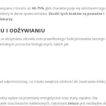
związana z borem; aż
60-75%
gleb charakteryzuje się ubóstwem tego
edobory w diecie społeczeństwa.
Skutki tych braków są poważne i
lekarzy.
U I ODŻYWIANIU
ę w utrzymaniu zdrowia oraz prawidłowego funkcjonowania naszego
ntalnych procesów biologicznych, takich jak:
d odpornościowy, co z kolei zwiększa zdolność do zwalczania infekcj
otny wpływ na przemiany energetyczne oraz stany zapalne. Dla
białek oraz kwasów nukleinowych, natomiast
żelazo
jest niezbędne d