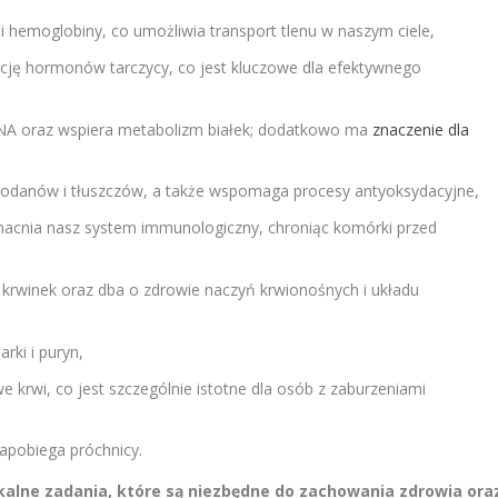
 hemoglobiny, co umożliwia transport tlenu w naszym ciele,
cję hormonów tarczycy, co jest kluczowe dla efektywnego
NA oraz wspiera metabolizm białek; dodatkowo ma
znaczenie dla
odanów i tłuszczów, a także wspomaga procesy antyoksydacyjne,
wzmacnia nasz system immunologiczny, chroniąc komórki przed
 krwinek oraz dba o zdrowie naczyń krwionośnych i układu
rki i puryn,
krwi, co jest szczególnie istotne dla osób z zaburzeniami
apobiega próchnicy.
alne zadania, które są niezbędne do zachowania zdrowia ora