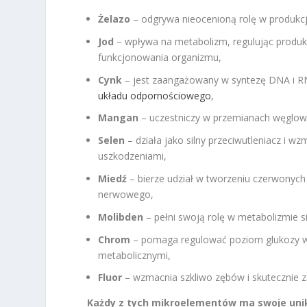
Żelazo
– odgrywa nieocenioną rolę w produkcji
Jod
– wpływa na metabolizm, regulując produk
funkcjonowania organizmu,
Cynk
– jest zaangażowany w syntezę DNA i R
układu odpornościowego
,
Mangan
– uczestniczy w przemianach węglow
Selen
– działa jako silny przeciwutleniacz i 
uszkodzeniami,
Miedź
– bierze udział w tworzeniu czerwonych
nerwowego,
Molibden
– pełni swoją rolę w metabolizmie sia
Chrom
– pomaga regulować poziom glukozy we 
metabolicznymi,
Fluor
– wzmacnia szkliwo zębów i skutecznie z
Każdy z tych mikroelementów ma swoje unik