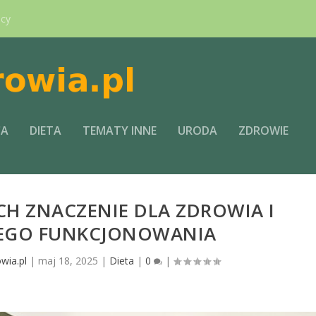
ący
CA
DIETA
TEMATY INNE
URODA
ZDROWIE
CH ZNACZENIE DLA ZDROWIA I
EGO FUNKCJONOWANIA
wia.pl
|
maj 18, 2025
|
Dieta
|
0
|