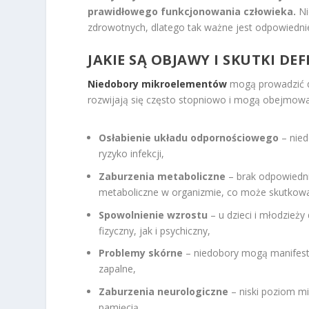
prawidłowego funkcjonowania człowieka.
Ni
zdrowotnych, dlatego tak ważne jest odpowiednie 
JAKIE SĄ OBJAWY I SKUTKI D
Niedobory mikroelementów
mogą prowadzić d
rozwijają się często stopniowo i mogą obejmowa
Osłabienie układu odpornościowego
– nied
ryzyko infekcji,
Zaburzenia metaboliczne
– brak odpowiedn
metaboliczne w organizmie, co może skutkow
Spowolnienie wzrostu
– u dzieci i młodzież
fizyczny, jak i psychiczny,
Problemy skórne
– niedobory mogą manifesto
zapalne,
Zaburzenia neurologiczne
– niski poziom mi
pamięcią.