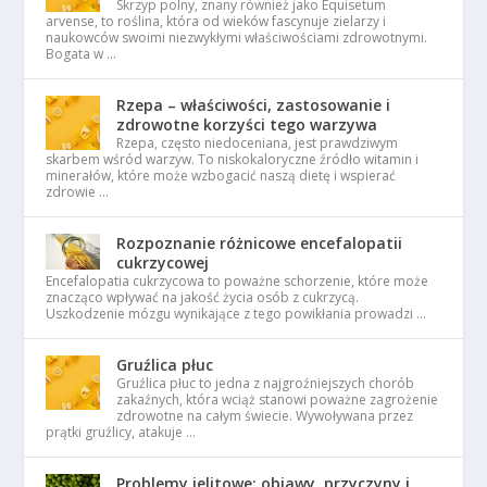
Skrzyp polny, znany również jako Equisetum
arvense, to roślina, która od wieków fascynuje zielarzy i
naukowców swoimi niezwykłymi właściwościami zdrowotnymi.
Bogata w …
Rzepa – właściwości, zastosowanie i
zdrowotne korzyści tego warzywa
Rzepa, często niedoceniana, jest prawdziwym
skarbem wśród warzyw. To niskokaloryczne źródło witamin i
minerałów, które może wzbogacić naszą dietę i wspierać
zdrowie …
Rozpoznanie różnicowe encefalopatii
cukrzycowej
Encefalopatia cukrzycowa to poważne schorzenie, które może
znacząco wpływać na jakość życia osób z cukrzycą.
Uszkodzenie mózgu wynikające z tego powikłania prowadzi …
Gruźlica płuc
Gruźlica płuc to jedna z najgroźniejszych chorób
zakaźnych, która wciąż stanowi poważne zagrożenie
zdrowotne na całym świecie. Wywoływana przez
prątki gruźlicy, atakuje …
Problemy jelitowe: objawy, przyczyny i