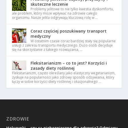
skuteczne leczenie
Problemy jelitowe to nie tylko kwestia dyskomfortu,
ale problem, który może wpływać na zdrowie całego
organizmu. Nasze jelita odgrywają kluczową rolę w …
Coraz częściej poszukiwany transport
medyczny
W ostatnim czasie coraz bardziej stały się popularne
usługi z zakresu transportu medycznego. Dużo osób decyduje
się na skorzystanie z takiego rozwiązania, …
Fleksitarianizm – co to jest? Korzyści i
zasady diety roślinnej
Fleksitarianizm, często określany jako elastyczny wegetarianizm,
zyskuje na popularności jako zdrowy sposób odżywiania, który
łączy w sobie korzyści diety roślinnej i okazjonalnego …
ZDROWIE
Halucynki – czy są niebezpieczne dla zdrowia? Odmiany