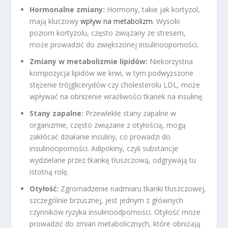
Hormonalne zmiany:
Hormony, takie jak kortyzol,
mają kluczowy
wpływ na metabolizm
. Wysoki
poziom kortyzolu, często związany ze stresem,
może prowadzić do zwiększonej insulinooporności.
Zmiany w metabolizmie lipidów:
Niekorzystna
kompozycja lipidów we krwi, w tym podwyższone
stężenie trójglicerydów czy cholesterolu LDL, może
wpływać na obniżenie wrażliwości tkanek na insulinę.
Stany zapalne:
Przewlekłe stany zapalne w
organizmie, często związane z otyłością, mogą
zakłócać działanie insuliny, co prowadzi do
insulinooporności. Adipokiny, czyli substancje
wydzielane przez tkankę tłuszczową, odgrywają tu
istotną rolę.
Otyłość:
Zgromadzenie nadmiaru tkanki tłuszczowej,
szczególnie brzusznej, jest jednym z głównych
czynników ryzyka insulinoodporności. Otyłość może
prowadzić do zmian metabolicznych, które obniżają