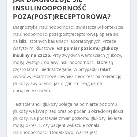
INSULINOOPORNOŚĆ
POZA(POST)RECEPTOROWĄ?
Diagnostyka insulinooporności, zwłaszcza w kontekście
insulinooporności poza(post)receptorowej, opiera się
na kilku istotnych badaniach laboratoryjnych. Przede
wszystkim, kluczowe jest
pomiar poziomu glukozy
i
insuliny na czczo
. Przy zwykłych wartościach glukozy,
mogą wystąpić objawy insulinooporności, które są
często latami niedostrzegane. W przypadku takich
wyników, lekarz może również zlecić test na tolerancję
glukozy, aby ocenić, jak organizm reaguje na
obciążenie cukrem.
Test tolerancji glukozy polega na pomiarze poziomu
glukozy we krwi przed oraz po podaniu określonej ilości
glukozy. Na podstawie zmian poziomu glukozy, lekarze
mogą określić, czy pacjent wykazuje oznaki
insulinooporności. Dodatkowo, ważne jest