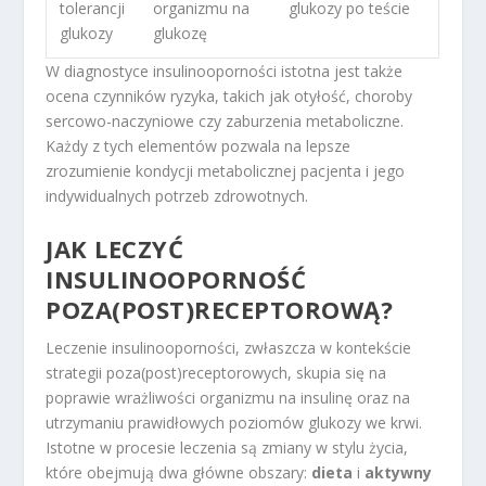
tolerancji
organizmu na
glukozy po teście
glukozy
glukozę
W diagnostyce insulinooporności istotna jest także
ocena czynników ryzyka, takich jak otyłość, choroby
sercowo-naczyniowe czy zaburzenia metaboliczne.
Każdy z tych elementów pozwala na lepsze
zrozumienie kondycji metabolicznej pacjenta i jego
indywidualnych potrzeb zdrowotnych.
JAK LECZYĆ
INSULINOOPORNOŚĆ
POZA(POST)RECEPTOROWĄ?
Leczenie insulinooporności, zwłaszcza w kontekście
strategii poza(post)receptorowych, skupia się na
poprawie wrażliwości organizmu na insulinę oraz na
utrzymaniu prawidłowych poziomów glukozy we krwi.
Istotne w procesie leczenia są zmiany w stylu życia,
które obejmują dwa główne obszary:
dieta
i
aktywny