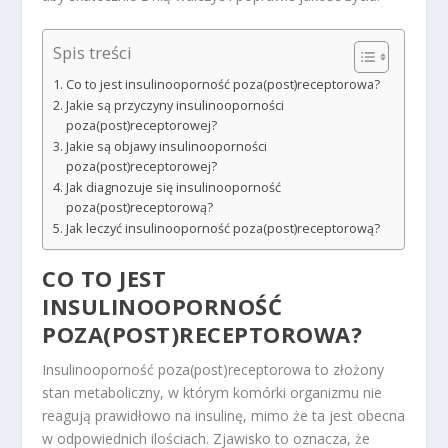
Spis treści
Co to jest insulinooporność poza(post)receptorowa?
Jakie są przyczyny insulinooporności
poza(post)receptorowej?
Jakie są objawy insulinooporności
poza(post)receptorowej?
Jak diagnozuje się insulinooporność
poza(post)receptorową?
Jak leczyć insulinooporność poza(post)receptorową?
CO TO JEST
INSULINOOPORNOŚĆ
POZA(POST)RECEPTOROWA?
Insulinooporność poza(post)receptorowa to złożony
stan metaboliczny, w którym komórki organizmu nie
reagują prawidłowo na insulinę, mimo że ta jest obecna
w odpowiednich ilościach. Zjawisko to oznacza, że