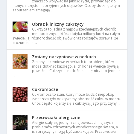
znacząco wpływać na jakość życia, prowadząc do
licznych, często nieprzyjemnych objawów. Osoby dotknięte tym
zaburzeniem zmagają …
Obraz kliniczny cukrzycy
Cukrzyca to jedna z najpowszechniejszych chorób
metabolicznych, która dotyka miliony ludzi na całym
świecie. Jej różnorodność objawów oraz rodzajów sprawia, że
zrozumienie …
Zmiany naczyniowe w nerkach
Zmiany naczyniowe w nerkach to problem, który
może dotknąć każdego, a ich konsekwencje bywają
poważne. Cukrzyca i nadciśnienie tętnicze to jedne z
…
Cukromocze
Cukromocz to stan, który może budzić niepokój,
zwłaszcza gdy odkrywamy obecność cukru w moczu.
Choć często kojarzy się z cukrzycą, jego przyczyny …
Przeciwciała alergiczne
Alergie stały się jednym z najpowszechniejszych
problemów zdrowotnych współczesnego świata, a
ich przyczyny mogą być zaskakujące. Przeciwciała