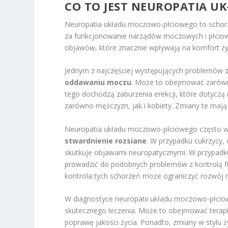
CO TO JEST NEUROPATIA 
Neuropatia układu moczowo-płciowego to schorz
za funkcjonowanie narządów moczowych i płciow
objawów, które znacznie wpływają na komfort ży
Jednym z najczęściej występujących problemów 
oddawaniu moczu
. Może to obejmować zarówno
tego dochodzą zaburzenia erekcji, które dotyczą
zarówno mężczyzn, jak i kobiety. Zmiany te mają
Neuropatia układu moczowo-płciowego często ws
stwardnienie rozsiane
. W przypadku cukrzycy,
skutkuje objawami neuropatycznymi. W przypadk
prowadzić do podobnych problemów z kontrolą f
kontrola tych schorzeń może ograniczyć rozwój ne
W diagnostyce neuropatii układu moczowo-płciowe
skutecznego leczenia. Może to obejmować terapi
poprawę jakości życia. Ponadto, zmiany w stylu ży