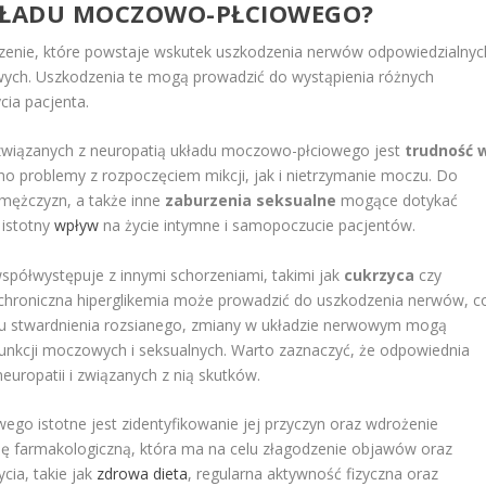
UKŁADU MOCZOWO-PŁCIOWEGO?
enie, które powstaje wskutek uszkodzenia nerwów odpowiedzialnyc
ych. Uszkodzenia te mogą prowadzić do wystąpienia różnych
cia pacjenta.
związanych z neuropatią układu moczowo-płciowego jest
trudność 
 problemy z rozpoczęciem mikcji, jak i nietrzymanie moczu. Do
 mężczyzn, a także inne
zaburzenia seksualne
mogące dotykać
 istotny
wpływ
na życie intymne i samopoczucie pacjentów.
półwystępuje z innymi schorzeniami, takimi jak
cukrzyca
czy
 chroniczna hiperglikemia może prowadzić do uszkodzenia nerwów, c
u stwardnienia rozsianego, zmiany w układzie nerwowym mogą
unkcji moczowych i seksualnych. Warto zaznaczyć, że odpowiednia
uropatii i związanych z nią skutków.
go istotne jest zidentyfikowanie jej przyczyn oraz wdrożenie
ę farmakologiczną, która ma na celu złagodzenie objawów oraz
cia, takie jak
zdrowa dieta
, regularna aktywność fizyczna oraz