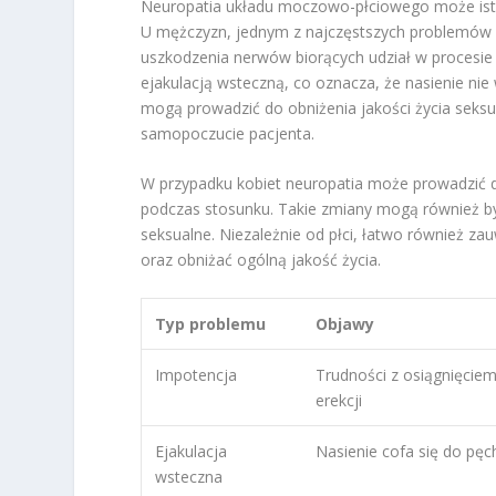
Neuropatia układu moczowo-płciowego może istot
U mężczyzn, jednym z najczęstszych problemów 
uszkodzenia nerwów biorących udział w procesie e
ejakulacją wsteczną, co oznacza, że nasienie nie
mogą prowadzić do obniżenia jakości życia seksu
samopoczucie pacjenta.
W przypadku kobiet neuropatia może prowadzić 
podczas stosunku. Takie zmiany mogą również 
seksualne. Niezależnie od płci, łatwo również z
oraz obniżać ogólną jakość życia.
Typ problemu
Objawy
Impotencja
Trudności z osiągnięcie
erekcji
Ejakulacja
Nasienie cofa się do pęc
wsteczna