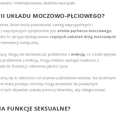
awami i minimalizowaniu skutków neuropatii.
TII UKŁADU MOCZOWO-PŁCIOWEGO?
zenie, które może powodować szereg nieprzyjemnych i
m z najczęstszych symptomów jest
atonia pęcherza moczowego
,
isko to sprzyja występowaniu
częstych zakażeń dróg moczowych
 interwencji medycznej.
czący. Mogą oni doświadczać problemów z
erekcją
, co z kolei wpływ
z problemów z erekcją, mogą również wystąpić trudności z
i do frustracji i obniżenia jakości życia.
żnią się w zależności od stopnia uszkodzenia nerwów. Na wczesny
le w miarę postępu choroby mogą prowadzić do poważnych
ące tych objawów szukały pomocy lekarskiej, aby zdiagnozować
A FUNKCJE SEKSUALNE?