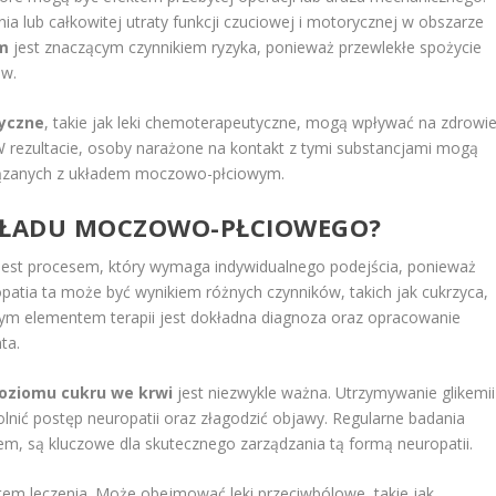
a lub całkowitej utraty funkcji czuciowej i motorycznej w obszarze
zm
jest znaczącym czynnikiem ryzyka, ponieważ przewlekłe spożycie
ów.
syczne
, takie jak leki chemoterapeutyczne, mogą wpływać na zdrowi
 W rezultacie, osoby narażone na kontakt z tymi substancjami mogą
iązanych z układem moczowo-płciowym.
UKŁADU MOCZOWO-PŁCIOWEGO?
jest procesem, który wymaga indywidualnego podejścia, ponieważ
opatia ta może być wynikiem różnych czynników, takich jak cukrzyca,
ym elementem terapii jest dokładna diagnoza oraz opracowanie
ta.
poziomu cukru we krwi
jest niezwykle ważna. Utrzymywanie glikemii
ić postęp neuropatii oraz złagodzić objawy. Regularne badania
em, są kluczowe dla skutecznego zarządzania tą formą neuropatii.
em leczenia. Może obejmować leki przeciwbólowe, takie jak