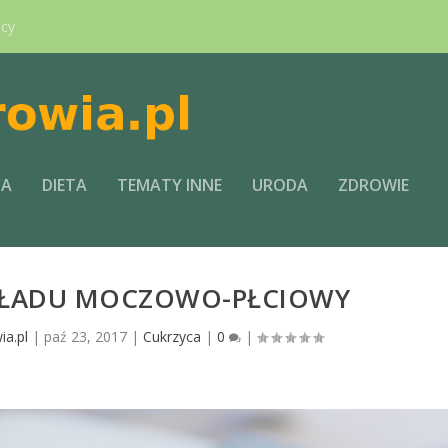
ący
CA
DIETA
TEMATY INNE
URODA
ZDROWIE
KŁADU MOCZOWO-PŁCIOWY
ia.pl
|
paź 23, 2017
|
Cukrzyca
|
0
|