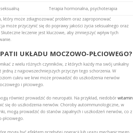
 seksualną
Terapia hormonalna, psychoterapia
zem, który może zdiagnozować problem oraz zaproponować
ja może przyczynić się do poprawy jakości życia seksualnego oraz
Skuteczne leczenie jest kluczowe, aby zmniejszyć wpływ tych
wanie.
OPATII UKŁADU MOCZOWO-PŁCIOWEGO?
kać z wielu różnych czynników, z których każdy ma swój unikalny
t jedną z najpowszechniejszych przyczyn tego schorzenia. W
 poziom cukru we krwi może prowadzić do uszkodzenia nerwów
moczowego i płciowego.
gą również prowadzić do neuropatii. Na przykład, niedobór
witamin
ynić się do uszkodzenia nerwów. Choroby autoimmunologiczne, w
nki, mogą prowadzić do stanów zapalnych i uszkodzeń nerwów, co z
o-płciowego.
tóre mogą być efektem przebytej operacji lub urazu mechanicznego.