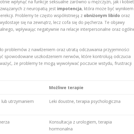
nie wpłynąć na funkcje seksualne zarówno u mężczyzn, jak i kobiet
związanych z neuropatią jest
impotencja
, która może być wynikiem
rekcji. Problemy te często współistnieją z
obniżonym libido
oraz
 wydostaje się na zewnątrz, lecz cofa się do pęcherza. Te objawy
alnego, wpływając negatywnie na relacje interpersonalne oraz ogóln
do problemów z nawilżeniem oraz utratą odczuwania przyjemności
być spowodowane uszkodzeniem nerwów, które kontrolują odczucia
auważyć, że problemy te mogą wywoływać poczucie wstydu, frustracji
Możliwe terapie
m lub utrzymaniem
Leki doustne, terapia psychologiczna
herza
Konsultacja z urologiem, terapia
hormonalna