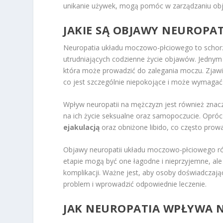
unikanie używek, mogą pomóc w zarządzaniu obj
JAKIE SĄ OBJAWY NEUROPA
Neuropatia układu moczowo-płciowego to schor
utrudniających codzienne życie objawów. Jedny
która może prowadzić do zalegania moczu. Zjaw
co jest szczególnie niepokojące i może wymagać
Wpływ neuropatii na mężczyzn jest również zna
na ich życie seksualne oraz samopoczucie. Opróc
ejakulacją
oraz obniżone libido, co często prowadz
Objawy neuropatii układu moczowo-płciowego ró
etapie mogą być one łagodne i nieprzyjemne, a
komplikacji. Ważne jest, aby osoby doświadczaj
problem i wprowadzić odpowiednie leczenie.
JAK NEUROPATIA WPŁYWA N