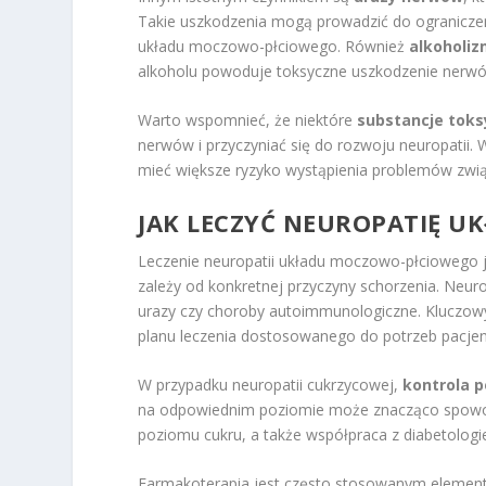
Takie uszkodzenia mogą prowadzić do ograniczeni
układu moczowo-płciowego. Również
alkoholi
alkoholu powoduje toksyczne uszkodzenie nerw
Warto wspomnieć, że niektóre
substancje tok
nerwów i przyczyniać się do rozwoju neuropatii.
mieć większe ryzyko wystąpienia problemów zw
JAK LECZYĆ NEUROPATIĘ 
Leczenie neuropatii układu moczowo-płciowego 
zależy od konkretnej przyczyny schorzenia. Neur
urazy czy choroby autoimmunologiczne. Kluczow
planu leczenia dostosowanego do potrzeb pacjen
W przypadku neuropatii cukrzycowej,
kontrola 
na odpowiednim poziomie może znacząco spowoln
poziomu cukru, a także współpraca z diabetologi
Farmakoterapia jest często stosowanym element