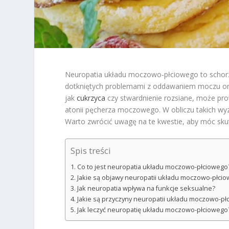
Neuropatia układu moczowo-płciowego to schorz
dotkniętych problemami z oddawaniem moczu oraz
jak
cukrzyca
czy stwardnienie rozsiane, może pr
atonii pęcherza moczowego. W obliczu takich wyz
Warto zwrócić uwagę na te kwestie, aby móc skut
Spis treści
Co to jest neuropatia układu moczowo-płciowego
Jakie są objawy neuropatii układu moczowo-płci
Jak neuropatia wpływa na funkcje seksualne?
Jakie są przyczyny neuropatii układu moczowo-p
Jak leczyć neuropatię układu moczowo-płciowego