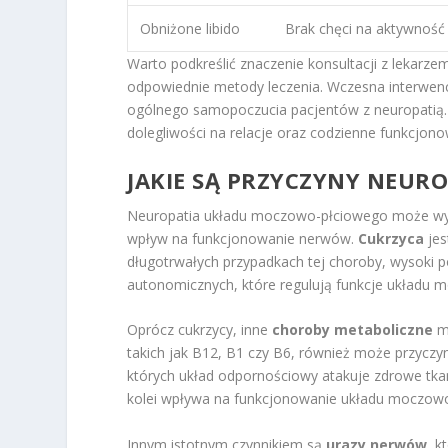
Obniżone libido
Brak chęci na aktywność
Warto podkreślić znaczenie konsultacji z lekar
odpowiednie metody leczenia. Wczesna interwenc
ogólnego samopoczucia pacjentów z neuropatią. 
dolegliwości na relacje oraz codzienne funkcjono
JAKIE SĄ PRZYCZYNY NEUR
Neuropatia układu moczowo-płciowego może wyni
wpływ na funkcjonowanie nerwów.
Cukrzyca
jes
długotrwałych przypadkach tej choroby, wysoki
autonomicznych, które regulują funkcje układu 
Oprócz cukrzycy, inne
choroby metaboliczne
mo
takich jak B12, B1 czy B6, również może przycz
których układ odpornościowy atakuje zdrowe tka
kolei wpływa na funkcjonowanie układu moczow
Innym istotnym czynnikiem są
urazy nerwów
, k