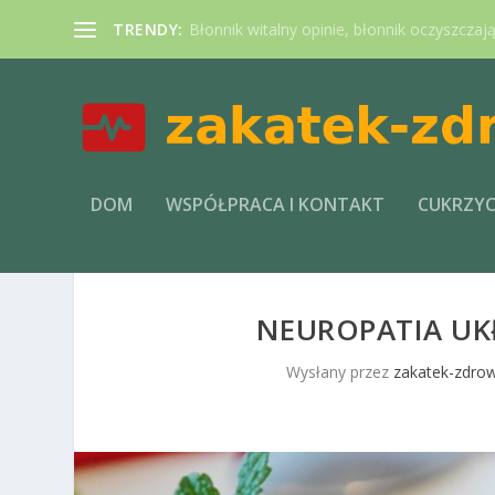
TRENDY:
Błonnik witalny opinie, błonnik oczyszczaj
DOM
WSPÓŁPRACA I KONTAKT
CUKRZY
NEUROPATIA U
Wysłany przez
zakatek-zdrow