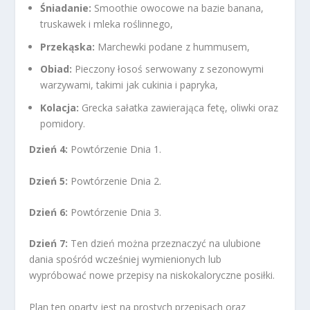
Śniadanie:
Smoothie owocowe na bazie banana,
truskawek i mleka roślinnego,
Przekąska:
Marchewki podane z hummusem,
Obiad:
Pieczony łosoś serwowany z sezonowymi
warzywami, takimi jak cukinia i papryka,
Kolacja:
Grecka sałatka zawierająca fetę, oliwki oraz
pomidory.
Dzień 4:
Powtórzenie Dnia 1.
Dzień 5:
Powtórzenie Dnia 2.
Dzień 6:
Powtórzenie Dnia 3.
Dzień 7:
Ten dzień można przeznaczyć na ulubione
dania spośród wcześniej wymienionych lub
wypróbować nowe przepisy na niskokaloryczne posiłki.
Plan ten oparty jest na prostych przepisach oraz