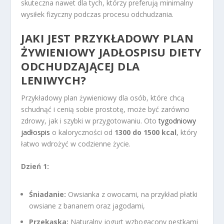
skuteczna nawet dla tych, którzy preferują minimalny
wysiłek fizyczny podczas procesu odchudzania.
JAKI JEST PRZYKŁADOWY PLAN
ŻYWIENIOWY JADŁOSPISU DIETY
ODCHUDZAJĄCEJ DLA
LENIWYCH?
Przykładowy plan żywieniowy dla osób, które chcą
schudnąć i cenią sobie prostotę, może być zarówno
zdrowy, jak i szybki w przygotowaniu. Oto
tygodniowy
jadłospis
o kaloryczności od
1300 do 1500 kcal
, który
łatwo wdrożyć w codzienne życie.
Dzień 1:
Śniadanie:
Owsianka z owocami, na przykład płatki
owsiane z bananem oraz jagodami,
Przekąska:
Naturalny jogurt wzbogacony pestkami