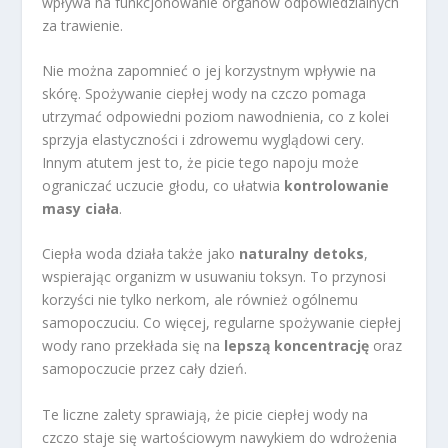
wpływa na funkcjonowanie organów odpowiedzialnych
za trawienie.
Nie można zapomnieć o jej korzystnym wpływie na
skórę. Spożywanie ciepłej wody na czczo pomaga
utrzymać odpowiedni poziom nawodnienia, co z kolei
sprzyja elastyczności i zdrowemu wyglądowi cery.
Innym atutem jest to, że picie tego napoju może
ograniczać uczucie głodu, co ułatwia
kontrolowanie
masy ciała
.
Ciepła woda działa także jako
naturalny detoks
,
wspierając organizm w usuwaniu toksyn. To przynosi
korzyści nie tylko nerkom, ale również ogólnemu
samopoczuciu. Co więcej, regularne spożywanie ciepłej
wody rano przekłada się na
lepszą koncentrację
oraz
samopoczucie przez cały dzień.
Te liczne zalety sprawiają, że picie ciepłej wody na
czczo staje się wartościowym nawykiem do wdrożenia