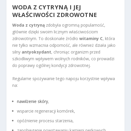
WODA Z CYTRYNĄ I JEJ
WŁAŚCIWOŚCI ZDROWOTNE
Woda z cytryną
zdobyła ogromną popularność,
głównie dzięki swoim licznym właściwościom
zdrowotnym. To doskonałe źródło
witaminy C
, która
nie tylko wzmacnia odporność, ale również działa jako
silny
antyoksydant
, chroniąc organizm przed
szkodliwym wpływem wolnych rodników, co prowadzi
do poprawy ogólnej kondycji zdrowotnej.
Regularne spożywanie tego napoju korzystnie wpływa
na:
nawilżenie skóry
,
wsparcie regeneracji komórek,
opóźnienie procesu starzenia,
zapobieganie powstawaniu kamieni nerkowych,