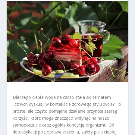
Dlaczego ciepła woda na czczo stała się tematem
licznych dyskusji w kontekście zdrowego stylu życia? To
proste, ale często pomijane działanie przynosi szereg
korzyści, które mogą znacząco wpłynąć na nasze
samopoczucie oraz ogólną kondycję organizmu. Od
detoksykacji po poprawę krążenia, zalety picia ciepłej