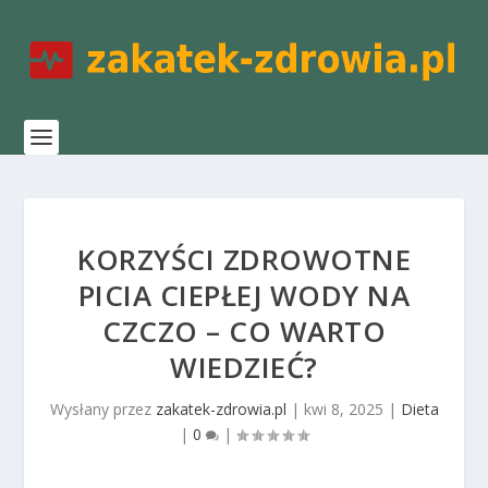
KORZYŚCI ZDROWOTNE
PICIA CIEPŁEJ WODY NA
CZCZO – CO WARTO
WIEDZIEĆ?
Wysłany przez
zakatek-zdrowia.pl
|
kwi 8, 2025
|
Dieta
|
0
|