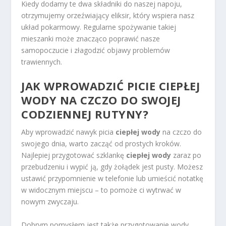
Kiedy dodamy te dwa składniki do naszej napoju,
otrzymujemy orzeźwiający eliksir, który wspiera nasz
układ pokarmowy. Regularne spożywanie takiej
mieszanki może znacząco poprawić nasze
samopoczucie i złagodzić objawy problemów
trawiennych.
JAK WPROWADZIĆ PICIE CIEPŁEJ
WODY NA CZCZO DO SWOJEJ
CODZIENNEJ RUTYNY?
Aby wprowadzić nawyk picia
ciepłej wody
na czczo do
swojego dnia, warto zacząć od prostych kroków.
Najlepiej przygotować szklankę
ciepłej wody
zaraz po
przebudzeniu i wypić ją, gdy żołądek jest pusty. Możesz
ustawić przypomnienie w telefonie lub umieścić notatkę
w widocznym miejscu – to pomoże ci wytrwać w
nowym zwyczaju.
Dobrym pomysłem jest także przygotowanie wody