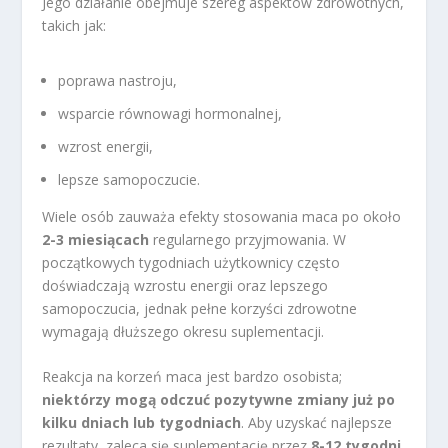
Jego działanie obejmuje szereg aspektów zdrowotnych,
takich jak:
poprawa nastroju,
wsparcie równowagi hormonalnej,
wzrost energii,
lepsze samopoczucie.
Wiele osób zauważa efekty stosowania maca po około
2-3 miesiącach
regularnego przyjmowania. W
początkowych tygodniach użytkownicy często
doświadczają wzrostu energii oraz lepszego
samopoczucia, jednak pełne korzyści zdrowotne
wymagają dłuższego okresu suplementacji.
Reakcja na korzeń maca jest bardzo osobista;
niektórzy mogą odczuć pozytywne zmiany już po
kilku dniach lub tygodniach
. Aby uzyskać najlepsze
rezultaty, zaleca się suplementację przez
8-12 tygodni
.