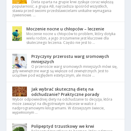
Dieta oparta na grupie krwi zyskuje coraz większą
popularność, a grupa AB, najrzadsza spośród wszystkich,
stawia przed swoimi przedstawicielami unikalne wymagania
żywieniowe. …
Moczenie nocne u chłopców – leczenie
Moczenie nocne u chłopców to problem, który dotyka
wielu rodzin, a jego zrozumienie jest kluczowe dla
skutecznego leczenia. Często nie jest to …
Przyczyny przerostu warg sromowych
mniejszych
O przeroście warg sromowych mniejszych mówi się,
gdy wewnętrzne wargi są większe od zewnętrznych. Jest to
uciążliwe pod względem estetycznym, ale może …
Jak wybrać skuteczną dietę na
odchudzanie? Praktyczne porady
Wybór odpowiedniej diety na odchudzanie to decyzja, która
może zaważyć na długotrwałym sukcesie w walce z
nadprogramowymi kilogramami. W dzisiejszym świecie,
wypełnionym …
Polipeptyd trzustkowy we krwi