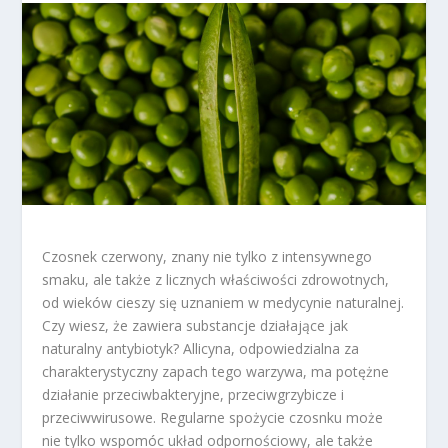
Czosnek czerwony, znany nie tylko z intensywnego
smaku, ale także z licznych właściwości zdrowotnych,
od wieków cieszy się uznaniem w medycynie naturalnej.
Czy wiesz, że zawiera substancje działające jak
naturalny antybiotyk? Allicyna, odpowiedzialna za
charakterystyczny zapach tego warzywa, ma potężne
działanie przeciwbakteryjne, przeciwgrzybicze i
przeciwwirusowe. Regularne spożycie czosnku może
nie tylko wspomóc układ odpornościowy, ale także