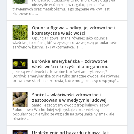
Polipeptyd trzustkowy to hormon, który odgrywa
niezwykle ważną rolę w regulacji procesów
trawiennych oraz metabolizmu. Jego stężenie we krwi jest
kluczowe dla …
Opuncja figowa – odkryj jej zdrowotne i
kosmetyczne właściwości
Opuncja figowa, znana również jako opuncja
właściwa, to roślina, która zyskuje coraz większą popularność,
zarówno w kuchni, jak i w kosmetyce. Jej …
Borówka amerykańska – zdrowotne
właściwości i korzyści dla organizmu
Jakie są właściwości zdrowotne borówki amerykańskiej?
Borówki amerykańskie to nie tylko smaczne owoce, ale również
prawdziwe skarbnice zdrowia, które mogą znacząco wpłynąć …
Santol – właściwości zdrowotne i
zastosowanie w medycynie ludowej
Santol, egzotyczny owoc z tropikalnych lasów
Południowo-Wschodniej Azji, zyskuje coraz większą
popularność nie tylko ze względu na swój unikalny smak, ale
również …
Uzależnienie od hazardu objawy. Jak