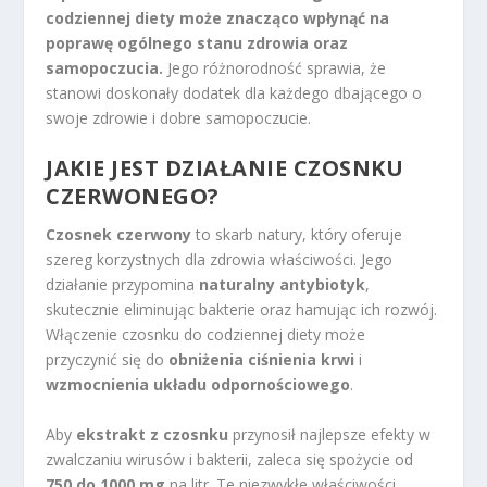
codziennej diety może znacząco wpłynąć na
poprawę ogólnego stanu zdrowia oraz
samopoczucia.
Jego różnorodność sprawia, że
stanowi doskonały dodatek dla każdego dbającego o
swoje zdrowie i dobre samopoczucie.
JAKIE JEST DZIAŁANIE CZOSNKU
CZERWONEGO?
Czosnek czerwony
to skarb natury, który oferuje
szereg korzystnych dla zdrowia właściwości. Jego
działanie przypomina
naturalny antybiotyk
,
skutecznie eliminując bakterie oraz hamując ich rozwój.
Włączenie czosnku do codziennej diety może
przyczynić się do
obniżenia ciśnienia krwi
i
wzmocnienia układu odpornościowego
.
Aby
ekstrakt z czosnku
przynosił najlepsze efekty w
zwalczaniu wirusów i bakterii, zaleca się spożycie od
750 do 1000 mg
na litr. Te niezwykłe właściwości