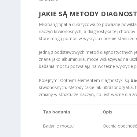
JAKIE SĄ METODY DIAGNOS
Mikroangiopatia cukrzycowa to poważne powikłan
naczyń krwionośnych, a diagnostyka tej choroby j
które mogą pomóc w wykryciu i ocenie stanu zdr
Jedną z podstawowych metod diagnostycznych j
znane jako albuminuria, może wskazywać na uszk
badania moczu pozwalają na wczesne wykrycie pr
Kolejnym istotnym elementem diagnostyki są
ba
krwionośnych. Metody takie jak ultrasonografi
zmiany w strukturze naczyń, co jest ważne dla zr
Typ badania
Opis
Badanie moczu
Ocenia obecność