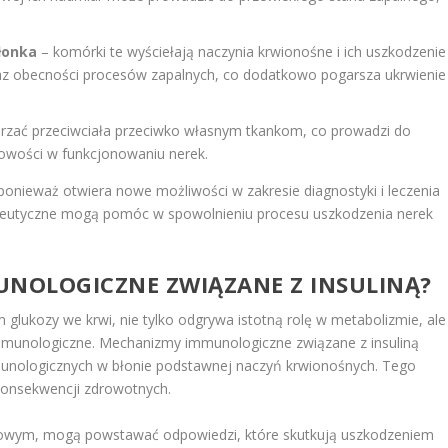
łonka
– komórki te wyściełają naczynia krwionośne i ich uszkodzenie
z obecności procesów zapalnych, co dodatkowo pogarsza ukrwienie
zać przeciwciała przeciwko własnym tkankom, co prowadzi do
owości w funkcjonowaniu nerek.
 ponieważ otwiera nowe możliwości w zakresie diagnostyki i leczenia
rapeutyczne mogą pomóc w spowolnieniu procesu uszkodzenia nerek
UNOLOGICZNE ZWIĄZANE Z INSULINĄ?
 glukozy we krwi, nie tylko odgrywa istotną rolę w metabolizmie, ale
munologiczne. Mechanizmy immunologiczne związane z insuliną
unologicznych w błonie podstawnej naczyń krwionośnych. Tego
konsekwencji zdrowotnych.
ściowym, mogą powstawać odpowiedzi, które skutkują uszkodzeniem