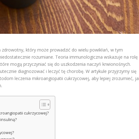
 zdrowotny, który może prowadzić do wielu powikłań, w tym
o niedostatecznie rozumiane. Teoria immunologiczna wskazuje na rolę
 które mogą przyczyniać się do uszkodzenia naczyń krwionośnych.
tecznie diagnozować i leczyć tę chorobę. W artykule przyjrzymy się
dom leczenia mikroangiopatii cukrzycowej, aby lepiej zrozumieć, ja
.
kroangiopatii cukrzycowej?
insuliną?
zycowej?