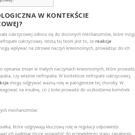
zycowej?
OLOGICZNA W KONTEKŚCIE
COWEJ?
patii cukrzycowej odnosi się do złożonych mechanizmów, które mog
ropatii cukrzycowej. Istotą tej teorii jest to, że
reakcje
i mogą wpływać na zdrowie naczyń krwionośnych, prowadząc do ich
do opisania zmian w małych naczyniach krwionośnych, które prowadz
opatia, czy właśnie nefropatia. W kontekście nefropatii cukrzycowej,
kcje
mogą odgrywać ważną rolę w patogenezie tej choroby. W
reagować na insulinę, co z kolei prowadzi do uszkodzenia komórek
owych mechanizmów:
białka, które odgrywają kluczową rolę w regulacji odpowiedzi
owej ich nadmiar może prowadzić do przewlekłego stanu zapalnego,