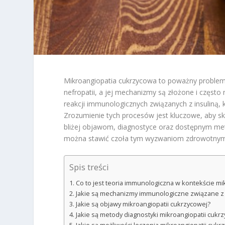
Mikroangiopatia cukrzycowa to poważny problem
nefropatii, a jej mechanizmy są złożone i częst
reakcji immunologicznych związanych z insuliną,
Zrozumienie tych procesów jest kluczowe, aby sku
bliżej objawom, diagnostyce oraz dostępnym meto
można stawić czoła tym wyzwaniom zdrowotnym
Spis treści
Co to jest teoria immunologiczna w kontekście mi
Jakie są mechanizmy immunologiczne związane z 
Jakie są objawy mikroangiopatii cukrzycowej?
Jakie są metody diagnostyki mikroangiopatii cukr