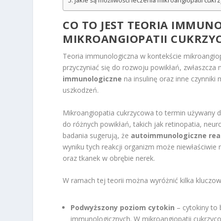
Jakie są możliwości leczenia mikroangiopatii cukr
CO TO JEST TEORIA IMMUN
MIKROANGIOPATII CUKRZY
Teoria immunologiczna w kontekście mikroangio
przyczyniać się do rozwoju powikłań, zwłaszcza nef
immunologiczne
na insulinę oraz inne czynnik
uszkodzeń.
Mikroangiopatia cukrzycowa to termin używany 
do różnych powikłań, takich jak retinopatia, neur
badania sugerują, że
autoimmunologiczne rea
wyniku tych reakcji organizm może niewłaściwie 
oraz tkanek w obrębie nerek.
W ramach tej teorii można wyróżnić kilka klucz
Podwyższony poziom cytokin
– cytokiny to 
immunologicznych. W mikroangiopatii cukrzyc