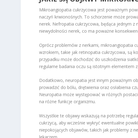
Mikroangiopatia cukrzycowa jest poważnym powik
naczyń krwionośnych. To schorzenie może prowa
nerek. Nefropatia cukrzycowa, będąca jednym z 
niewydolności nerek, co ma poważne konsekwencj
Oprócz problemów z nerkami, mikroangiopatia 
wzrokiem, takie jak retinopatia cukrzycowa, są
przypadku może dochodzić do uszkodzenia siatkó
regularne badania oczu są istotnym elementem z
Dodatkowo, neuropatia jest innym poważnym ob
prowadzić do bólu, drętwienia oraz osłabienia cz
Neuropatia może występować w różnych postacia
na różne funkcje organizmu.
Wszystkie te objawy wskazują na potrzebę regul
cukrzycą, aby wcześnie wykryć ewentualne powikł
niepokojących objawów, takich jak problemy z ne
lekarzem.