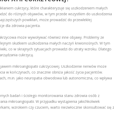
łaniem cukrzycy, które charakteryzuje się uszkodzeniem małych
dzić do różnych objawów, w tym przede wszystkim do uszkodzenia
najczęstszych powikłań, może prowadzić do przewlekłej
e dla zdrowia pacjenta.
cukrzycowa może wywoływać również inne objawy. Problemy ze
 kolejnym skutkiem uszkodzenia małych naczyń krwionośnych. W tym
wki, co w skrajnych sytuacjach prowadzi do utraty wzroku. Dlatego
arządzania cukrzycą.
jawem mikroangiopatii cukrzycowej. Uszkodzenie nerwów może
ucia w kończynach, co znacznie obniża jakość życia pacjentów.
ch, m.in. jako neuropatia obwodowa lub autonomiczna, co wpływa
arnych badań i ścisłego monitorowania stanu zdrowia osób z
ania mikroangiopatii. W przypadku wystąpienia jakichkolwiek
rkami, wzrokiem czy czuciem, warto niezwłocznie skonsultować się 