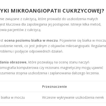
TYKI MIKROANGIOPATII CUKRZYCOWEJ?
ie związane z cukrzycą, które prowadzi do uszkodzenia małych
est kluczowa dla zapobiegania jej postępowi. Istnieje kilka metod,
owia pacjentów z cukrzycą.
est
ocena poziomu białka w moczu
. Pojawienie się białka w moczu
odzenie nerek, co jest jednym z objawów mikroangiopatii. Regularn
oblemu i podjęcie odpowiednich działań.
dania obrazowe
, które pozwalają na ocenę stanu naczyń
a, tomografia komputerowa czy rezonans magnetyczny mogą ujawnić
ozumienia stopnia uszkodzenia i zaplanowania dalszego leczenia.
Przeznaczenie
 białka w moczu
Wczesne wykrywanie uszkodzenia nerek