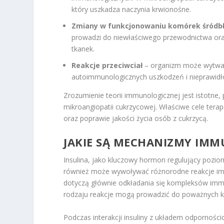
który uszkadza naczynia krwionośne.
Zmiany w funkcjonowaniu komórek śródb
prowadzi do niewłaściwego przewodnictwa ora
tkanek.
Reakcje przeciwciał
– organizm może wytwar
autoimmunologicznych uszkodzeń i nieprawidł
Zrozumienie teorii immunologicznej jest istotne,
mikroangiopatii cukrzycowej. Właściwe cele te
oraz poprawie jakości życia osób z cukrzycą.
JAKIE SĄ MECHANIZMY IMM
Insulina, jako kluczowy hormon regulujący poziom
również może wywoływać różnorodne reakcje im
dotyczą głównie odkładania się kompleksów imm
rodzaju reakcje mogą prowadzić do poważnych 
Podczas interakcji insuliny z układem odporno