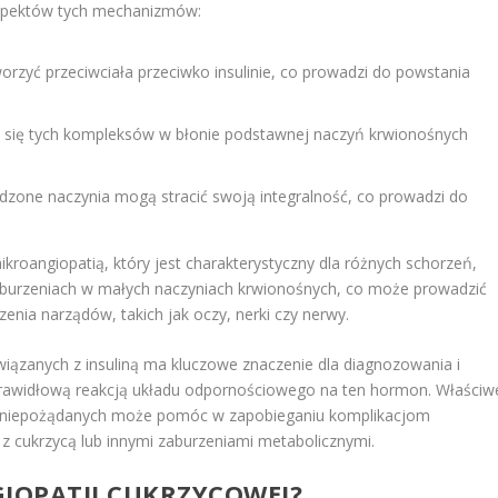
aspektów tych mechanizmów:
zyć przeciwciała przeciwko insulinie, co prowadzi do powstania
 się tych kompleksów w błonie podstawnej naczyń krwionośnych
zone naczynia mogą stracić swoją integralność, co prowadzi do
roangiopatią, który jest charakterystyczny dla różnych schorzeń,
zaburzeniach w małych naczyniach krwionośnych, co może prowadzić
enia narządów, takich jak oczy, nerki czy nerwy.
zanych z insuliną ma kluczowe znaczenie dla diagnozowania i
prawidłową reakcją układu odpornościowego na ten hormon. Właściw
ań niepożądanych może pomóc w zapobieganiu komplikacjom
z cukrzycą lub innymi zaburzeniami metabolicznymi.
GIOPATII CUKRZYCOWEJ?