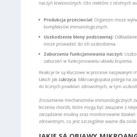
naczyń krwionośnych. Oto niektóre z istotnych 
Produkcja przeciwciał:
Organizm może wytwor
kompleksów immunologicznych.
Uszkodzenie błony podstawnej:
Odkładanie
może prowadzić do ich uszkodzenia.
Zaburzenia funkcjonowania naczyń:
Uszkod
zaburzeń w funkcjonowaniu układu krążenia.
Reakcje te są kluczowe w procesie nazywanym mik
takich jak
cukrzyca
. Mikroangiopatia polega na 
do licznych powikłań zdrowotnych, w tym uszkodz
Zrozumienie mechanizmów immunologicznych zwią
leczenia chorób, które mogą być związane z nie
zarządzanie insuliną oraz monitorowanie dział
zdrowotnym, co jest szczególnie ważne dla osób 
JAKIE SĄ OBJAWY MIKROAN