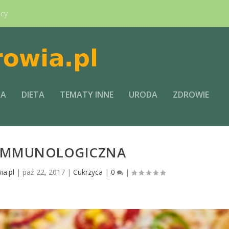
ący
CA
DIETA
TEMATY INNE
URODA
ZDROWIE
 IMMUNOLOGICZNA
ia.pl
|
paź 22, 2017
|
Cukrzyca
|
0
|