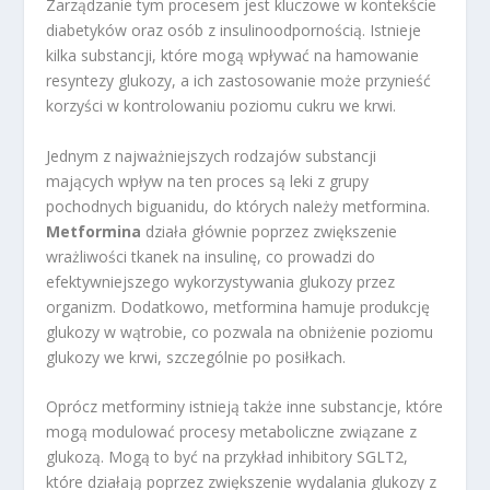
Zarządzanie tym procesem jest kluczowe w kontekście
diabetyków oraz osób z insulinoodpornością. Istnieje
kilka substancji, które mogą wpływać na hamowanie
resyntezy glukozy, a ich zastosowanie może przynieść
korzyści w kontrolowaniu poziomu cukru we krwi.
Jednym z najważniejszych rodzajów substancji
mających wpływ na ten proces są leki z grupy
pochodnych biguanidu, do których należy metformina.
Metformina
działa głównie poprzez zwiększenie
wrażliwości tkanek na insulinę, co prowadzi do
efektywniejszego wykorzystywania glukozy przez
organizm. Dodatkowo, metformina hamuje produkcję
glukozy w wątrobie, co pozwala na obniżenie poziomu
glukozy we krwi, szczególnie po posiłkach.
Oprócz metforminy istnieją także inne substancje, które
mogą modulować procesy metaboliczne związane z
glukozą. Mogą to być na przykład inhibitory SGLT2,
które działają poprzez zwiększenie wydalania glukozy z