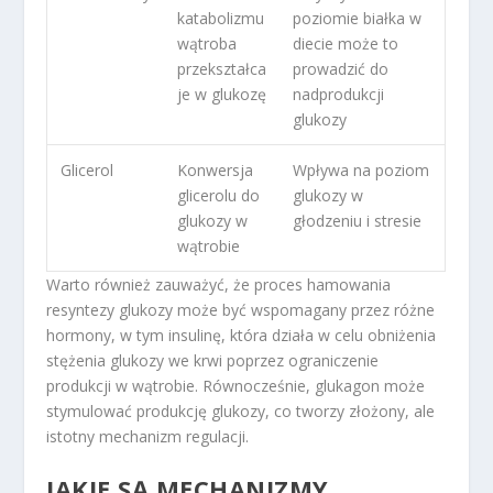
katabolizmu
poziomie białka w
wątroba
diecie może to
przekształca
prowadzić do
je w glukozę
nadprodukcji
glukozy
Glicerol
Konwersja
Wpływa na poziom
glicerolu do
glukozy w
glukozy w
głodzeniu i stresie
wątrobie
Warto również zauważyć, że proces hamowania
resyntezy glukozy może być wspomagany przez różne
hormony, w tym insulinę, która działa w celu obniżenia
stężenia glukozy we krwi poprzez ograniczenie
produkcji w wątrobie. Równocześnie, glukagon może
stymulować produkcję glukozy, co tworzy złożony, ale
istotny mechanizm regulacji.
JAKIE SĄ MECHANIZMY