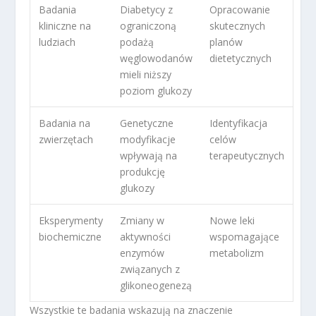
Badania
Diabetycy z
Opracowanie
kliniczne na
ograniczoną
skutecznych
ludziach
podażą
planów
węglowodanów
dietetycznych
mieli niższy
poziom glukozy
Badania na
Genetyczne
Identyfikacja
zwierzętach
modyfikacje
celów
wpływają na
terapeutycznych
produkcję
glukozy
Eksperymenty
Zmiany w
Nowe leki
biochemiczne
aktywności
wspomagające
enzymów
metabolizm
związanych z
glikoneogenezą
Wszystkie te badania wskazują na znaczenie