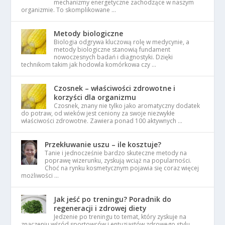
mechanizmy energetyczne zachodzące w naszym
organizmie. To skomplikowane …
Metody biologiczne
Biologia odgrywa kluczową rolę w medycynie, a
metody biologiczne stanowią fundament
nowoczesnych badań i diagnostyki. Dzięki
technikom takim jak hodowla komórkowa czy …
Czosnek – właściwości zdrowotne i
korzyści dla organizmu
Czosnek, znany nie tylko jako aromatyczny dodatek
do potraw, od wieków jest ceniony za swoje niezwykłe
właściwości zdrowotne. Zawiera ponad 100 aktywnych …
Przekłuwanie uszu – ile kosztuje?
Tanie i jednocześnie bardzo skuteczne metody na
poprawę wizerunku, zyskują wciąż na popularności.
Choć na rynku kosmetycznym pojawia się coraz więcej
możliwości …
Jak jeść po treningu? Poradnik do
regeneracji i zdrowej diety
Jedzenie po treningu to temat, który zyskuje na
znaczeniu wśród sportowców i entuzjastów zdrowego stylu