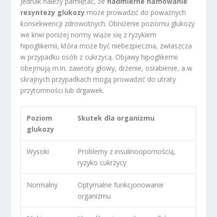
Jednak należy pamiętać, że
nadmierne hamowanie
resyntezy glukozy
może prowadzić do poważnych
konsekwencji zdrowotnych. Obniżenie poziomu glukozy
we krwi poniżej normy wiąże się z ryzykiem
hipoglikemii, która może być niebezpieczna, zwłaszcza
w przypadku osób z cukrzycą. Objawy hipoglikemii
obejmują m.in. zawroty głowy, drżenie, osłabienie, a w
skrajnych przypadkach mogą prowadzić do utraty
przytomności lub drgawek.
Poziom
Skutek dla organizmu
glukozy
Wysoki
Problemy z insulinoopornością,
ryzyko cukrzycy
Normalny
Optymalne funkcjonowanie
organizmu