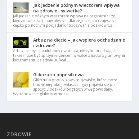
Jak jedzenie późnym wieczorem wpływa
na zdrowie i sylwetkę?
Jak jedzenie późnym wieczorem wpływa na organizm? Czy
kiedykolwiek zastanawiałeś się, dlaczego często czujesz się
ciężko po nocnym podjadaniu? Spożywanie posiłków tuż …
Arbuz na diecie – jak wspiera odchudzanie
i zdrowie?
Arbuz, znany jako ulubiony owoc lata, nie tylko orzeźwia, ale
także może być sprzymierzeńcem w walce z nadprogramowymi
kilogramami. Zaledwie 30 kcal …
Glikozuria poposiłkowa
Glikozuria poposiłkowa to zjawisko, które może
budzić niepokój, zwłaszcza gdy pojawia się po
spożyciu posiłków bogatych w węglowodany.
Występowanie glukozy w moczu …
ZDROWIE