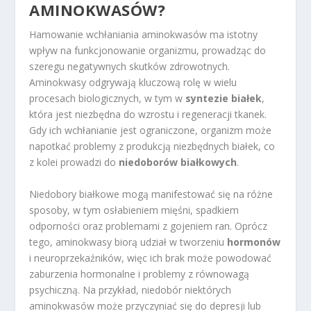
AMINOKWASÓW?
Hamowanie wchłaniania aminokwasów ma istotny
wpływ na funkcjonowanie organizmu, prowadząc do
szeregu negatywnych skutków zdrowotnych.
Aminokwasy odgrywają kluczową rolę w wielu
procesach biologicznych, w tym w
syntezie białek
,
która jest niezbędna do wzrostu i regeneracji tkanek.
Gdy ich wchłanianie jest ograniczone, organizm może
napotkać problemy z produkcją niezbędnych białek, co
z kolei prowadzi do
niedoborów białkowych
.
Niedobory białkowe mogą manifestować się na różne
sposoby, w tym osłabieniem mięśni, spadkiem
odporności oraz problemami z gojeniem ran. Oprócz
tego, aminokwasy biorą udział w tworzeniu
hormonów
i neuroprzekaźników, więc ich brak może powodować
zaburzenia hormonalne i problemy z równowagą
psychiczną. Na przykład, niedobór niektórych
aminokwasów może przyczyniać się do depresji lub