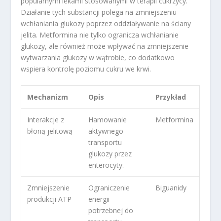
popularnymi lekami stosowanymi w terapii cukrzycy.
Działanie tych substancji polega na zmniejszeniu
wchłaniania glukozy poprzez oddziaływanie na ściany
jelita. Metformina nie tylko ogranicza wchłanianie
glukozy, ale również może wpływać na zmniejszenie
wytwarzania glukozy w wątrobie, co dodatkowo
wspiera kontrolę poziomu cukru we krwi.
Mechanizm
Opis
Przykład
Interakcje z
Hamowanie
Metformina
błoną jelitową
aktywnego
transportu
glukozy przez
enterocyty.
Zmniejszenie
Ograniczenie
Biguanidy
produkcji ATP
energii
potrzebnej do