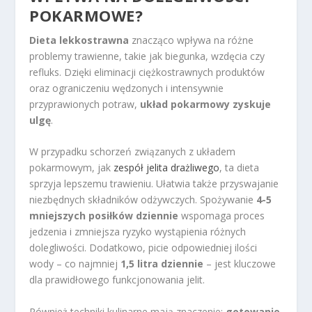
POKARMOWE?
Dieta lekkostrawna
znacząco wpływa na różne
problemy trawienne, takie jak biegunka, wzdęcia czy
refluks. Dzięki eliminacji ciężkostrawnych produktów
oraz ograniczeniu wędzonych i intensywnie
przyprawionych potraw,
układ pokarmowy zyskuje
ulgę
.
W przypadku schorzeń związanych z układem
pokarmowym, jak
zespół jelita drażliwego
, ta dieta
sprzyja lepszemu trawieniu. Ułatwia także przyswajanie
niezbędnych składników odżywczych. Spożywanie
4-5
mniejszych posiłków dziennie
wspomaga proces
jedzenia i zmniejsza ryzyko wystąpienia różnych
dolegliwości. Dodatkowo, picie odpowiedniej ilości
wody – co najmniej
1,5 litra dziennie
– jest kluczowe
dla prawidłowego funkcjonowania jelit.
Również techniki kulinarne mają znaczenie;
gotowanie