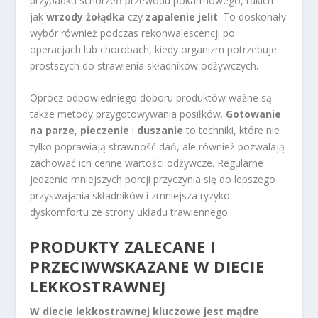
przypadku schorzeń przewodu pokarmowego, takich
jak
wrzody żołądka
czy
zapalenie jelit
. To doskonały
wybór również podczas rekonwalescencji po
operacjach lub chorobach, kiedy organizm potrzebuje
prostszych do strawienia składników odżywczych.
Oprócz odpowiedniego doboru produktów ważne są
także metody przygotowywania posiłków.
Gotowanie
na parze
,
pieczenie
i
duszanie
to techniki, które nie
tylko poprawiają strawność dań, ale również pozwalają
zachować ich cenne wartości odżywcze. Regularne
jedzenie mniejszych porcji przyczynia się do lepszego
przyswajania składników i zmniejsza ryzyko
dyskomfortu ze strony układu trawiennego.
PRODUKTY ZALECANE
I
PRZECIWWSKAZANE W DIECIE
LEKKOSTRAWNEJ
W diecie lekkostrawnej kluczowe jest mądre