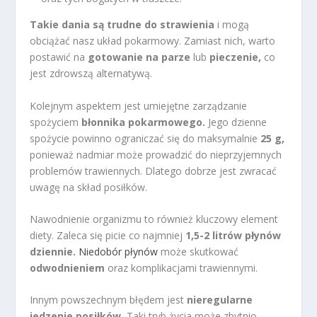
Takie dania są trudne do strawienia
i mogą
obciążać nasz układ pokarmowy. Zamiast nich, warto
postawić na
gotowanie na parze
lub
pieczenie,
co
jest zdrowszą alternatywą.
Kolejnym aspektem jest umiejętne zarządzanie
spożyciem
błonnika pokarmowego.
Jego dzienne
spożycie powinno ograniczać się do maksymalnie
25 g,
ponieważ nadmiar może prowadzić do nieprzyjemnych
problemów trawiennych. Dlatego dobrze jest zwracać
uwagę na skład posiłków.
Nawodnienie organizmu to również kluczowy element
diety. Zaleca się picie co najmniej
1,5-2 litrów płynów
dziennie.
Niedobór płynów
może skutkować
odwodnieniem
oraz komplikacjami trawiennymi.
Innym powszechnym błędem jest
nieregularne
jedzenie posiłków.
Taki tryb życia może zbytnio