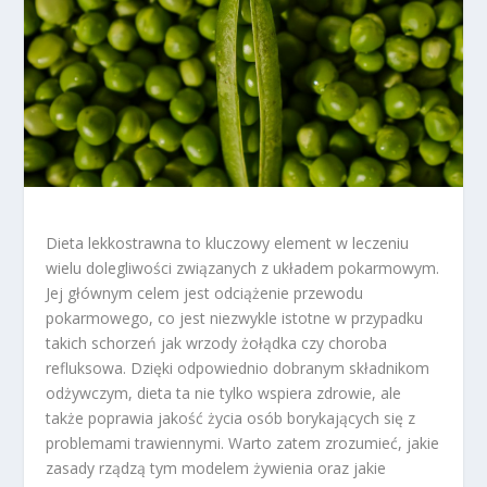
Dieta lekkostrawna to kluczowy element w leczeniu
wielu dolegliwości związanych z układem pokarmowym.
Jej głównym celem jest odciążenie przewodu
pokarmowego, co jest niezwykle istotne w przypadku
takich schorzeń jak wrzody żołądka czy choroba
refluksowa. Dzięki odpowiednio dobranym składnikom
odżywczym, dieta ta nie tylko wspiera zdrowie, ale
także poprawia jakość życia osób borykających się z
problemami trawiennymi. Warto zatem zrozumieć, jakie
zasady rządzą tym modelem żywienia oraz jakie