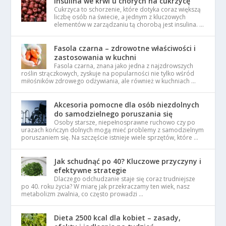
Insulina we krwi u chorych na cukrzycę
Cukrzyca to schorzenie, które dotyka coraz większą
liczbę osób na świecie, a jednym z kluczowych
elementów w zarządzaniu tą chorobą jest insulina. …
Fasola czarna – zdrowotne właściwości i
zastosowania w kuchni
Fasola czarna, znana jako jedna z najzdrowszych
roślin strączkowych, zyskuje na popularności nie tylko wśród
miłośników zdrowego odżywiania, ale również w kuchniach …
Akcesoria pomocne dla osób niezdolnych
do samodzielnego poruszania się
Osoby starsze, niepełnosprawne ruchowo czy po
urazach kończyn dolnych mogą mieć problemy z samodzielnym
poruszaniem się. Na szczęście istnieje wiele sprzętów, które …
Jak schudnąć po 40? Kluczowe przyczyny i
efektywne strategie
Dlaczego odchudzanie staje się coraz trudniejsze
po 40. roku życia? W miarę jak przekraczamy ten wiek, nasz
metabolizm zwalnia, co często prowadzi …
Dieta 2500 kcal dla kobiet – zasady,