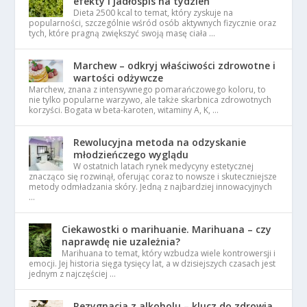
efekty i jadłospis na tydzień
Dieta 2500 kcal to temat, który zyskuje na
popularności, szczególnie wśród osób aktywnych fizycznie oraz
tych, które pragną zwiększyć swoją masę ciała …
Marchew – odkryj właściwości zdrowotne i
wartości odżywcze
Marchew, znana z intensywnego pomarańczowego koloru, to
nie tylko popularne warzywo, ale także skarbnica zdrowotnych
korzyści. Bogata w beta-karoten, witaminy A, K, …
Rewolucyjna metoda na odzyskanie
młodzieńczego wyglądu
W ostatnich latach rynek medycyny estetycznej
znacząco się rozwinął, oferując coraz to nowsze i skuteczniejsze
metody odmładzania skóry. Jedną z najbardziej innowacyjnych
…
Ciekawostki o marihuanie. Marihuana – czy
naprawdę nie uzależnia?
Marihuana to temat, który wzbudza wiele kontrowersji i
emocji. Jej historia sięga tysięcy lat, a w dzisiejszych czasach jest
jednym z najczęściej …
Rezygnacja z alkoholu – klucz do zdrowia