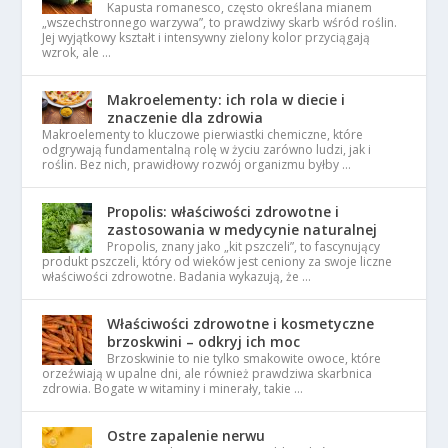
Kapusta romanesco, często określana mianem
„wszechstronnego warzywa”, to prawdziwy skarb wśród roślin.
Jej wyjątkowy kształt i intensywny zielony kolor przyciągają
wzrok, ale …
Makroelementy: ich rola w diecie i
znaczenie dla zdrowia
Makroelementy to kluczowe pierwiastki chemiczne, które
odgrywają fundamentalną rolę w życiu zarówno ludzi, jak i
roślin. Bez nich, prawidłowy rozwój organizmu byłby …
Propolis: właściwości zdrowotne i
zastosowania w medycynie naturalnej
Propolis, znany jako „kit pszczeli”, to fascynujący
produkt pszczeli, który od wieków jest ceniony za swoje liczne
właściwości zdrowotne. Badania wykazują, że …
Właściwości zdrowotne i kosmetyczne
brzoskwini – odkryj ich moc
Brzoskwinie to nie tylko smakowite owoce, które
orzeźwiają w upalne dni, ale również prawdziwa skarbnica
zdrowia. Bogate w witaminy i minerały, takie …
Ostre zapalenie nerwu