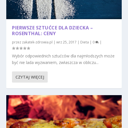
PIERWSZE SZTUĆCE DLA DZIECKA –
ROSENTHAL: CENY
przez
zakatek-zdrowia.pl
|
wrz 25, 2017
|
Dieta
|
0
|
Wybór odpowiednich sztućców dla najmłodszych może
być nie lada wyzwaniem, zwłaszcza w obliczu...
CZYTAJ WIĘCEJ