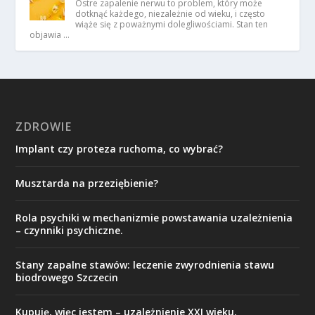
Ostre zapalenie nerwu to problem, który może
dotknąć każdego, niezależnie od wieku, i często
wiąże się z poważnymi dolegliwościami. Stan ten
objawia …
ZDROWIE
Implant czy proteza ruchoma, co wybrać?
Musztarda na przeziębienie?
Rola psychiki w mechanizmie powstawania uzależnienia
– czynniki psychiczne.
Stany zapalne stawów: leczenie zwyrodnienia stawu
biodrowego Szczecin
Kupuję, więc jestem – uzależnienie XXI wieku.