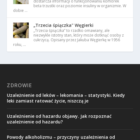
dostarcza informacji o funkcjonowaniu komórek
beta trzustki oraz poziomie insuliny w organizmie. W
dobie …
„Trzecia śpiączka" Węgierki
„Trzecia śpiączka” to rzadko omawiany, ale
niezwykle istotny stan, który może dotknąć osoby z
cukrzycą. Opisany przez Jakuba Węgierkę w 1956
roku, …
ZDROWIE
Uzależnienie od leków – lekomania – statystyki. Kiedy
leki zamiast ratować życie, niszczą je
Uzależnienie od hazardu objawy. Jak rozpoznać
uzależnienie od hazardu?
Powody alkoholizmu – przyczyny uzależnienia od