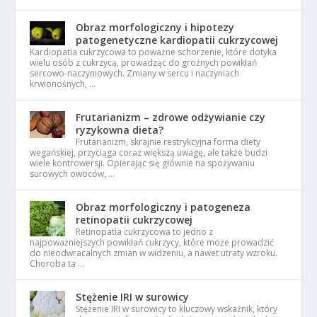
Obraz morfologiczny i hipotezy
patogenetyczne kardiopatii cukrzycowej
Kardiopatia cukrzycowa to poważne schorzenie, które dotyka
wielu osób z cukrzycą, prowadząc do groźnych powikłań
sercowo-naczyniowych. Zmiany w sercu i naczyniach
krwionośnych, …
Frutarianizm – zdrowe odżywianie czy
ryzykowna dieta?
Frutarianizm, skrajnie restrykcyjna forma diety
wegańskiej, przyciąga coraz większą uwagę, ale także budzi
wiele kontrowersji. Opierając się głównie na spożywaniu
surowych owoców, …
Obraz morfologiczny i patogeneza
retinopatii cukrzycowej
Retinopatia cukrzycowa to jedno z
najpoważniejszych powikłań cukrzycy, które może prowadzić
do nieodwracalnych zmian w widzeniu, a nawet utraty wzroku.
Choroba ta …
Stężenie IRI w surowicy
Stężenie IRI w surowicy to kluczowy wskaźnik, który