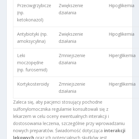
Przeciwgrzybicze
Zwiększenie
Hipoglikemia
(np.
działania
ketokonazol)
Antybiotyki (np.
Zwiększenie
Hipoglikemia
amoksycylina)
działania
Leki
Zmniejszenie
Hiperglikemia
moczopędne
działania
(np. furosemid)
Kortykosteroidy
Zmniejszenie
Hiperglikemia
działania
Zaleca się, aby pacjenci stosujący pochodne
sulfonylomocznika regularnie konsultowali się z
lekarzem w celu oceny ewentualnych interakcji i
dostosowania leczenia, szczególnie przy wprowadzaniu
nowych preparatów. Świadomość dotycząca
interakcji
lekowych
oraz ich potencjalnych skutków jest