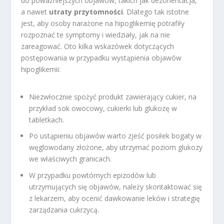
do poważniejszych objawów, takich jak dezorientacja,
a nawet
utraty przytomności
. Dlatego tak istotne
jest, aby osoby narażone na hipoglikemię potrafiły
rozpoznać te symptomy i wiedziały, jak na nie
zareagować. Oto kilka wskazówek dotyczących
postępowania w przypadku wystąpienia objawów
hipoglikemii:
Niezwłocznie spożyć produkt zawierający cukier, na
przykład sok owocowy, cukierki lub glukozę w
tabletkach.
Po ustąpieniu objawów warto zjeść posiłek bogaty w
węglowodany złożone, aby utrzymać poziom glukozy
we właściwych granicach.
W przypadku powtórnych epizodów lub
utrzymujących się objawów, należy skontaktować się
z lekarzem, aby ocenić dawkowanie leków i strategię
zarządzania cukrzycą.