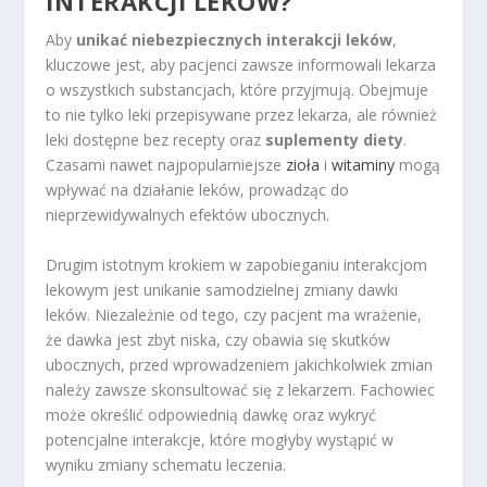
INTERAKCJI LEKÓW?
Aby
unikać niebezpiecznych interakcji leków
,
kluczowe jest, aby pacjenci zawsze informowali lekarza
o wszystkich substancjach, które przyjmują. Obejmuje
to nie tylko leki przepisywane przez lekarza, ale również
leki dostępne bez recepty oraz
suplementy diety
.
Czasami nawet najpopularniejsze
zioła
i
witaminy
mogą
wpływać na działanie leków, prowadząc do
nieprzewidywalnych efektów ubocznych.
Drugim istotnym krokiem w zapobieganiu interakcjom
lekowym jest unikanie samodzielnej zmiany dawki
leków. Niezależnie od tego, czy pacjent ma wrażenie,
że dawka jest zbyt niska, czy obawia się skutków
ubocznych, przed wprowadzeniem jakichkolwiek zmian
należy zawsze skonsultować się z lekarzem. Fachowiec
może określić odpowiednią dawkę oraz wykryć
potencjalne interakcje, które mogłyby wystąpić w
wyniku zmiany schematu leczenia.