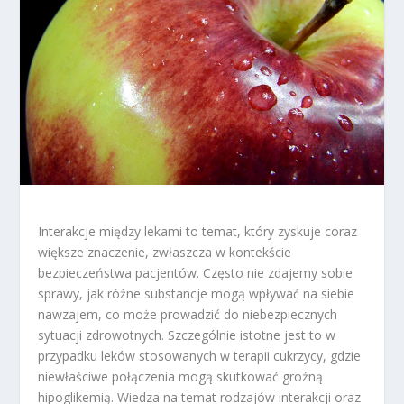
Interakcje między lekami to temat, który zyskuje coraz
większe znaczenie, zwłaszcza w kontekście
bezpieczeństwa pacjentów. Często nie zdajemy sobie
sprawy, jak różne substancje mogą wpływać na siebie
nawzajem, co może prowadzić do niebezpiecznych
sytuacji zdrowotnych. Szczególnie istotne jest to w
przypadku leków stosowanych w terapii cukrzycy, gdzie
niewłaściwe połączenia mogą skutkować groźną
hipoglikemią. Wiedza na temat rodzajów interakcji oraz