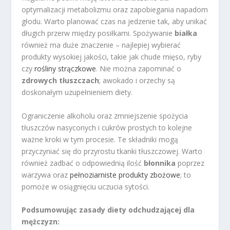
optymalizacji metabolizmu oraz zapobiegania napadom
głodu. Warto planować czas na jedzenie tak, aby unikać
długich przerw między posiłkami. Spożywanie
białka
również ma duże znaczenie – najlepiej wybierać
produkty wysokiej jakości, takie jak chude mięso, ryby
czy
rośliny strączkowe
. Nie można zapominać o
zdrowych tłuszczach
; awokado i orzechy są
doskonałym uzupełnieniem diety.
Ograniczenie alkoholu oraz zmniejszenie spożycia
tłuszczów nasyconych i cukrów prostych to kolejne
ważne kroki w tym procesie. Te składniki mogą
przyczyniać się do przyrostu tkanki tłuszczowej. Warto
również zadbać o odpowiednią ilość
błonnika
poprzez
warzywa oraz
pełnoziarniste produkty zbożowe
; to
pomoże w osiągnięciu uczucia sytości.
Podsumowując zasady diety odchudzającej dla
mężczyzn: