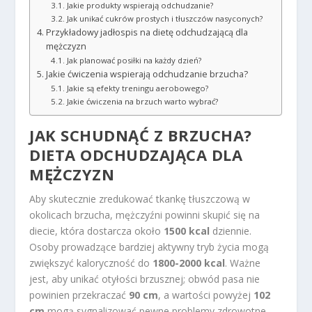
Jakie produkty wspierają odchudzanie?
Jak unikać cukrów prostych i tłuszczów nasyconych?
Przykładowy jadłospis na dietę odchudzającą dla
mężczyzn
Jak planować posiłki na każdy dzień?
Jakie ćwiczenia wspierają odchudzanie brzucha?
Jakie są efekty treningu aerobowego?
Jakie ćwiczenia na brzuch warto wybrać?
JAK SCHUDNĄĆ Z BRZUCHA?
DIETA ODCHUDZAJĄCA DLA
MĘŻCZYZN
Aby skutecznie zredukować tkankę tłuszczową w
okolicach brzucha, mężczyźni powinni skupić się na
diecie, która dostarcza około
1500 kcal
dziennie.
Osoby prowadzące bardziej aktywny tryb życia mogą
zwiększyć kaloryczność do
1800-2000 kcal
. Ważne
jest, aby unikać otyłości brzusznej; obwód pasa nie
powinien przekraczać
90 cm
, a wartości powyżej
102
cm
mogą sygnalizować pewne problemy zdrowotne.