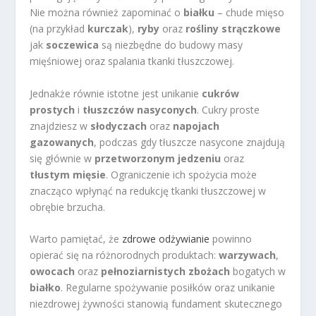
Nie można również zapominać o
białku
– chude mięso
(na przykład
kurczak
),
ryby
oraz
rośliny strączkowe
jak
soczewica
są niezbędne do budowy masy
mięśniowej oraz spalania tkanki tłuszczowej.
Jednakże równie istotne jest unikanie
cukrów
prostych
i
tłuszczów nasyconych
. Cukry proste
znajdziesz w
słodyczach
oraz
napojach
gazowanych
, podczas gdy tłuszcze nasycone znajdują
się głównie w
przetworzonym jedzeniu
oraz
tłustym mięsie
. Ograniczenie ich spożycia może
znacząco wpłynąć na redukcję tkanki tłuszczowej w
obrębie brzucha.
Warto pamiętać, że
zdrowe odżywianie
powinno
opierać się na różnorodnych produktach:
warzywach
,
owocach
oraz
pełnoziarnistych zbożach
bogatych w
białko
. Regularne spożywanie posiłków oraz unikanie
niezdrowej żywności stanowią fundament skutecznego