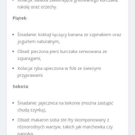
rukolę oraz orzechy.
Piątek
:
Śniadanie: koktajl łączący banana ze szpinakiem oraz
jogurtem naturalnym,
Obiad: pieczona pierś kurczaka serwowana ze
szparagami,
Kolacja: ryba upieczona w folii ze świeżymi
przyprawami.
Sobota
:
Śniadanie: jajecznica na bekonie (można zastąpić
chudą szynką),
Obiad: makaron soba stir-fry skomponowany z
różnorodnych warzyw, takich jak marchewka czy
papryka,