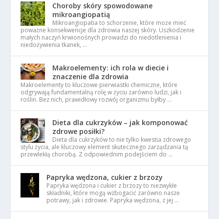
Choroby skóry spowodowane
mikroangiopatią
Mikroangiopatia to schorzenie, które może mieć
poważne konsekwencje dla zdrowia naszej skóry. Uszkodzenie
małych naczyń krwionośnych prowadzi do niedotlenienia i
niedożywienia tkanek, …
Makroelementy: ich rola w diecie i
znaczenie dla zdrowia
Makroelementy to kluczowe pierwiastki chemiczne, które
odgrywają fundamentalną rolę w życiu zarówno ludzi, jak i
roślin. Bez nich, prawidłowy rozwój organizmu byłby …
Dieta dla cukrzyków – jak komponować
zdrowe posiłki?
Dieta dla cukrzyków to nie tylko kwestia zdrowego
stylu życia, ale kluczowy element skutecznego zarządzania tą
przewlekłą chorobą. Z odpowiednim podejściem do …
Papryka wędzona, cukier z brzozy
Papryka wędzona i cukier z brzozy to niezwykłe
składniki, które mogą wzbogacić zarówno nasze
potrawy, jak i zdrowie. Papryka wędzona, z jej …