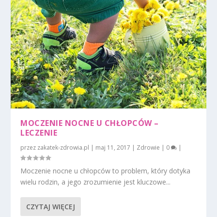
MOCZENIE NOCNE U CHŁOPCÓW –
LECZENIE
przez
zakatek-zdrowia.pl
|
maj 11, 2017
|
Zdrowie
|
0
|
Moczenie nocne u chłopców to problem, który dotyka
wielu rodzin, a jego zrozumienie jest kluczowe...
CZYTAJ WIĘCEJ