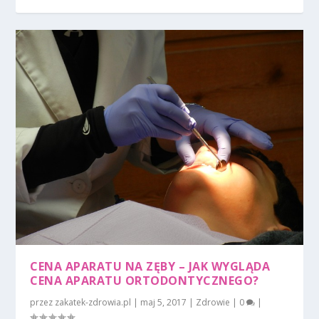
CENA APARATU NA ZĘBY – JAK WYGLĄDA
CENA APARATU ORTODONTYCZNEGO?
przez
zakatek-zdrowia.pl
|
maj 5, 2017
|
Zdrowie
|
0
|