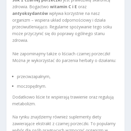
zdrowia. Bogactwo
witamin C i E
oraz
antyoksydantów
wpływa korzystnie na nasz
organizm – wspiera układ odpornościowy i działa
przeciwutleniająco. Regularne spożywanie tego soku
może przyczynić się do poprawy ogólnego stanu
zdrowia.
Nie zapominajmy także o liściach czarnej porzeczki!
Można je wykorzystać do parzenia herbaty o działaniu:
przeciwzapalnym,
moczopędnym.
Dodatkowo liście te wspierają trawienie oraz regulują
metabolizm.
Na rynku znajdziemy również suplementy diety
zawierające ekstrakt z czarnej porzeczki. To popularny
wybór dla osób pragnących wzmocnić organizm w