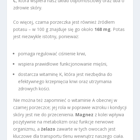
C
, która wspiera nasz układ odpornościowy oraz dba o
zdrowie skóry.
Co więcej, czarna porzeczka jest również źródłem
potasu – w 100 g znajduje się go około
168 mg
. Potas
jest niezwykle istotny, ponieważ:
pomaga regulować ciśnienie krwi,
wspiera prawidłowe funkcjonowanie mięśni,
dostarcza witaminę K, która jest niezbędna do
efektywnego krzepnięcia krwi oraz utrzymania
zdrowych kości.
Nie można też zapomnieć o witaminie A obecnej w
czarnej porzeczce; jej rola w poprawie wzroku i kondycji
skóry jest nie do przecenienia.
Magnez
z kolei wpływa
pozytywnie na metabolizm oraz funkcje nerwowe
organizmu, a
żelazo
zawarte w tych owocach jest
kluczowe dla transportu tlenu wewnątrz naszego ciała.