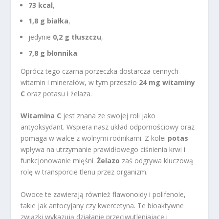
73 kcal
,
1,8 g białka
,
jedynie
0,2 g tłuszczu
,
7,8 g błonnika
.
Oprócz tego czarna porzeczka dostarcza cennych
witamin i minerałów, w tym przeszło
24 mg witaminy
C
oraz potasu i żelaza.
Witamina C
jest znana ze swojej roli jako
antyoksydant. Wspiera nasz układ odpornościowy oraz
pomaga w walce z wolnymi rodnikami. Z kolei
potas
wpływa na utrzymanie prawidłowego ciśnienia krwi i
funkcjonowanie mięśni.
Żelazo
zaś odgrywa kluczową
rolę w transporcie tlenu przez organizm.
Owoce te zawierają również flawonoidy i polifenole,
takie jak antocyjany czy kwercetyna. Te bioaktywne
związki wykazują działanie przeciwutleniające i