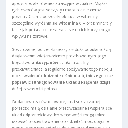
apetyczne, ale również atrakcyjne wizualnie. Miąższ
tych owoców jest soczysty i ma subtelnie cierpki
posmak. Czarne porzeczki obfitują w witaminy –
szczególnie wyróżnia się
witamina C
– oraz minerały
takie jak
potas
, co przyczynia się do ich korzystnego
wpływu na zdrowie.
Sok z czarnej porzeczki cieszy się dużą popularnością
dzięki swoim właściwościom prozdrowotnym. Jego
bogactwo
antocyjanów
działa jako silny
przeciwutleniacz, a regularne spożywanie tego napoju
może wspierać
obniżenie ciśnienia tętniczego
oraz
poprawić funkcjonowanie układu krążenia
dzięki
dużej zawartości potasu.
Dodatkowo zarówno owoce, jak i sok z czarnej
porzeczki mają działanie przeciwzapalne i wspierające
układ odpornościowy. Ich właściwości mogą także
ułatwiać proces trawienia oraz działać moczopędnie.
Warto więc wprowadzić je do swojej codziennej diety