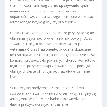
cennym wsparciem w walce z infekcjami oraz różnymi
stanami zapalnymi.
Regularne spożywanie tych
owoców
może znacząco wspierać nasz układ
odpornościowy, co jest szczególnie istotne w okresach
wzmożonego ryzyka grypy czy przeziębień.
Oprócz tego czarna porzeczka może przyczynić się do
obniżenia ryzyka zachorowania na nowotwory. Dzięki
zawartości silnych przeciwutleniaczy, takich jak
witamina C
oraz
flawonoidy
, owoce te skutecznie
neutralizują wolne rodniki, które mogą uszkadzać nasze
komórki i prowadzić do poważnych chorób. Ponadto ich
regularne spożycie sprzyja zdrowiu serca – pomaga
obniżyć cholesterol i utrzymać prawidłowe ciśnienie
krwi.
W tradycyjnej medycynie czarna porzeczka była
stosowana w leczeniu wielu schorzeń, w tym anginy czy
artretyzmu. Współczesne badania potwierdzają te
dawne praktyki, ukazując jej działanie