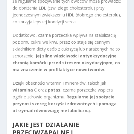
że regularne spożywanie tych owoców może prowadzić
do obniżenia
LDL
(tzw. złego cholesterolu) przy
jednoczesnym zwiększeniu
HDL
(dobrego cholesterolu),
co sprzyja lepszej kondycji serca.
Dodatkowo, czarna porzeczka wpływa na stabilizację
poziomu cukru we krwi, przez co staje się cennym
składnikiem diety osób z cukrzycą lub narażonych na to
schorzenie.
Jej silne właściwości antyoksydacyjne
chronią komórki przed stresem oksydacyjnym, co
ma znaczenie w profilaktyce nowotworów.
Dzięki obecności witamin i minerałów, takich jak
witamina C
oraz
potas
, czarna porzeczka wspiera
ogólne zdrowie organizmu.
Regularne jej spożycie
przynosi szereg korzyści zdrowotnych i pomaga
utrzymać równowagę metaboliczną.
JAKIE JEST DZIAŁANIE
PRZECIWZAPALNE I