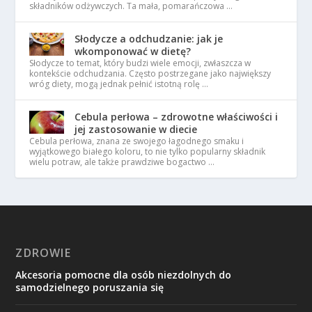
składników odżywczych. Ta mała, pomarańczowa …
Słodycze a odchudzanie: jak je
wkomponować w dietę?
Słodycze to temat, który budzi wiele emocji, zwłaszcza w
kontekście odchudzania. Często postrzegane jako największy
wróg diety, mogą jednak pełnić istotną rolę …
Cebula perłowa – zdrowotne właściwości i
jej zastosowanie w diecie
Cebula perłowa, znana ze swojego łagodnego smaku i
wyjątkowego białego koloru, to nie tylko popularny składnik
wielu potraw, ale także prawdziwe bogactwo …
ZDROWIE
Akcesoria pomocne dla osób niezdolnych do
samodzielnego poruszania się