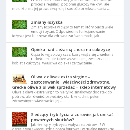
procesie regulacji poziomu glukozy we krwi, ale
mało kto zna jej prawdziwą rolę i sposób przekształcania …
Zmiany łożyska
Zmiany łożyska w ciąży to temat, który budzi wiele
emocji i pytań. Odpowiednie funkcjonowanie
łożyska jest kluczowe dla zdrowia zarówno matki, jak …
Opieka nad ciężarną chorą na cukrzycę
Ciąża to wyjątkowy czas, który wiąże się z wieloma
radościami, ale także wyzwaniami, zwłaszcza dla
kobiet z cukrzycą. Właściwa opieka i zarządzanie …
Oliwa z oliwek extra virgine –
zastosowanie i właściwości zdrowotne.
Grecka oliwa z oliwek sprzedaż – sklep internetowy
Oliwa z oliwek extra virgin to nie tylko smakowity dodatek do
potraw, ale również prawdziwy skarb w kuchni, pełen
zdrowotnych właściwości. Jej …
Siedzący tryb życia a zdrowie: jak unikać
poważnych skutków?
Jak siedzący tryb życia wpływa na zdrowie? W
dzisiejszym świecie, gdzie praca biurowa i wirtualne interakcje