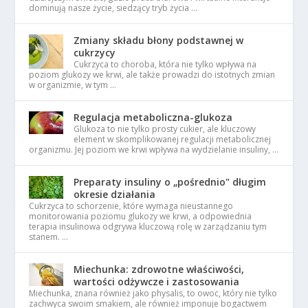
dominują nasze życie, siedzący tryb życia …
Zmiany składu błony podstawnej w
cukrzycy
Cukrzyca to choroba, która nie tylko wpływa na
poziom glukozy we krwi, ale także prowadzi do istotnych zmian
w organizmie, w tym …
Regulacja metaboliczna-glukoza
Glukoza to nie tylko prosty cukier, ale kluczowy
element w skomplikowanej regulacji metabolicznej
organizmu. Jej poziom we krwi wpływa na wydzielanie insuliny, …
Preparaty insuliny o „pośrednio" długim
okresie działania
Cukrzyca to schorzenie, które wymaga nieustannego
monitorowania poziomu glukozy we krwi, a odpowiednia
terapia insulinowa odgrywa kluczową rolę w zarządzaniu tym
stanem. …
Miechunka: zdrowotne właściwości,
wartości odżywcze i zastosowania
Miechunka, znana również jako physalis, to owoc, który nie tylko
zachwyca swoim smakiem, ale również imponuje bogactwem