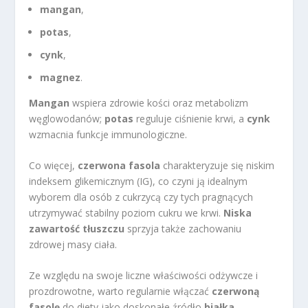
mangan
,
potas
,
cynk
,
magnez
.
Mangan
wspiera zdrowie kości oraz metabolizm
węglowodanów;
potas
reguluje ciśnienie krwi, a
cynk
wzmacnia funkcje immunologiczne.
Co więcej,
czerwona fasola
charakteryzuje się niskim
indeksem glikemicznym (IG), co czyni ją idealnym
wyborem dla osób z cukrzycą czy tych pragnących
utrzymywać stabilny poziom cukru we krwi.
Niska
zawartość tłuszczu
sprzyja także zachowaniu
zdrowej masy ciała.
Ze względu na swoje liczne właściwości odżywcze i
prozdrowotne, warto regularnie włączać
czerwoną
fasolę
do diety jako doskonałe źródło
białka