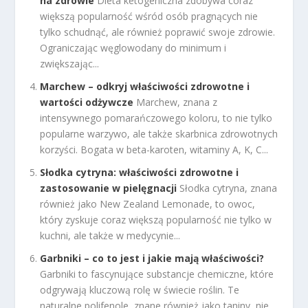
na zdrowie
Dieta ketogeniczna zdobywa coraz
większą popularność wśród osób pragnących nie
tylko schudnąć, ale również poprawić swoje zdrowie.
Ograniczając węglowodany do minimum i
zwiększając...
Marchew – odkryj właściwości zdrowotne i
wartości odżywcze
Marchew, znana z
intensywnego pomarańczowego koloru, to nie tylko
popularne warzywo, ale także skarbnica zdrowotnych
korzyści. Bogata w beta-karoten, witaminy A, K, C...
Słodka cytryna: właściwości zdrowotne i
zastosowanie w pielęgnacji
Słodka cytryna, znana
również jako New Zealand Lemonade, to owoc,
który zyskuje coraz większą popularność nie tylko w
kuchni, ale także w medycynie...
Garbniki – co to jest i jakie mają właściwości?
Garbniki to fascynujące substancje chemiczne, które
odgrywają kluczową rolę w świecie roślin. Te
naturalne polifenole, znane również jako taniny, nie