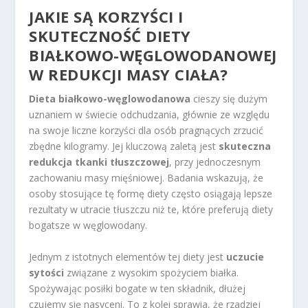
JAKIE SĄ KORZYŚCI I
SKUTECZNOŚĆ DIETY
BIAŁKOWO-WĘGLOWODANOWEJ
W REDUKCJI MASY CIAŁA?
Dieta białkowo-węglowodanowa
cieszy się dużym
uznaniem w świecie odchudzania, głównie ze względu
na swoje liczne korzyści dla osób pragnących zrzucić
zbędne kilogramy. Jej kluczową zaletą jest
skuteczna
redukcja tkanki tłuszczowej
, przy jednoczesnym
zachowaniu masy mięśniowej. Badania wskazują, że
osoby stosujące tę formę diety często osiągają lepsze
rezultaty w utracie tłuszczu niż te, które preferują diety
bogatsze w węglowodany.
Jednym z istotnych elementów tej diety jest
uczucie
sytości
związane z wysokim spożyciem białka.
Spożywając posiłki bogate w ten składnik, dłużej
czujemy się nasyceni. To z kolei sprawia, że rzadziej