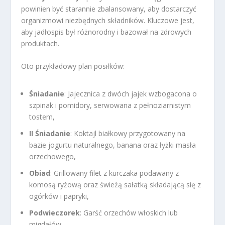
powinien być starannie zbalansowany, aby dostarczyć
organizmowi niezbędnych składników. Kluczowe jest,
aby jadłospis był różnorodny i bazował na zdrowych
produktach.
Oto przykładowy plan posiłków:
Śniadanie
: Jajecznica z dwóch jajek wzbogacona o
szpinak i pomidory, serwowana z pełnoziarnistym
tostem,
II Śniadanie
: Koktajl białkowy przygotowany na
bazie jogurtu naturalnego, banana oraz łyżki masła
orzechowego,
Obiad
: Grillowany filet z kurczaka podawany z
komosą ryżową oraz świeżą sałatką składającą się z
ogórków i papryki,
Podwieczorek
: Garść orzechów włoskich lub
migdałów,