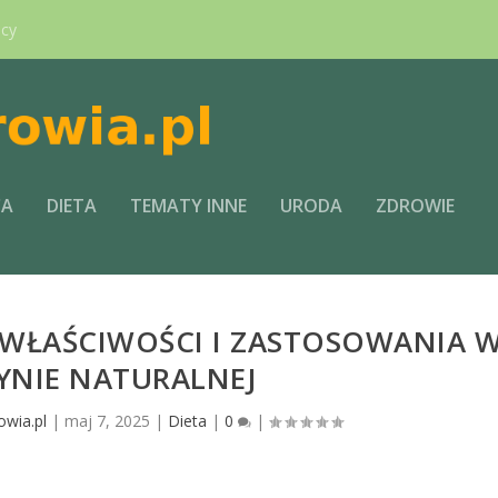
ący
CA
DIETA
TEMATY INNE
URODA
ZDROWIE
WŁAŚCIWOŚCI I ZASTOSOWANIA 
YNIE NATURALNEJ
owia.pl
|
maj 7, 2025
|
Dieta
|
0
|