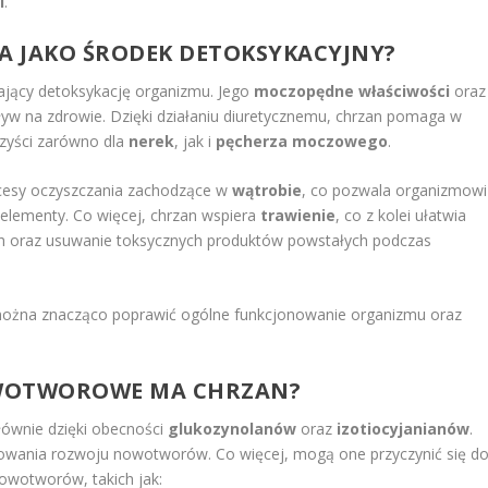
i
.
ŁA JAKO ŚRODEK DETOKSYKACYJNY?
jący detoksykację organizmu. Jego
moczopędne właściwości
oraz
w na zdrowie. Dzięki działaniu diuretycznemu, chrzan pomaga w
rzyści zarówno dla
nerek
, jak i
pęcherza moczowego
.
ocesy oczyszczania zachodzące w
wątrobie
, co pozwala organizmowi
 elementy. Co więcej, chrzan wspiera
trawienie
, co z kolei ułatwia
h oraz usuwanie toksycznych produktów powstałych podczas
 można znacząco poprawić ogólne funkcjonowanie organizmu oraz
.
OWOTWOROWE MA CHRZAN?
ównie dzięki obecności
glukozynolanów
oraz
izotiocyjanianów
.
owania rozwoju nowotworów. Co więcej, mogą one przyczynić się d
owotworów, takich jak: