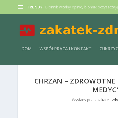
TRENDY:
Błonnik witalny opinie, błonnik oczyszczaj
DOM
WSPÓŁPRACA I KONTAKT
CUKRZY
CHRZAN – ZDROWOTNE 
MEDYC
Wysłany przez
zakatek-zdr