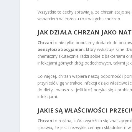
Wszystkie te cechy sprawiają, że chrzan staje 
wsparciem w leczeniu rozmaitych schorzeń.
JAK DZIAŁA CHRZAN JAKO NA
Chrzan
to nie tylko popularny dodatek do potraw
benzyloizotiocyjanian
, który wykazuje silne dz
chemiczny skutecznie radzi sobie z bakteriami o
infekcjami górnych dróg oddechowych, takimi jak 
Co więcej, chrzan wspiera naszą odporność i po
przynieść ulgę w trakcie infekcji dzięki właści
do diety, zwłaszcza jeśli ktoś boryka się z pro
infekcjami.
JAKIE SĄ
WŁAŚCIWOŚCI PRZEC
Chrzan
to roślina, która wyróżnia się znaczącym
sprawia, że jest niezwykle cennym składnikiem w 