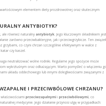
się wartościowym elementem diety prozdrowotnej oraz skutecznym
TURALNY ANTYBIOTYK?
, ale również naturalny
antybiotyk
. Jego kluczowym składnikiem jes
iałanie zarówno przeciwbakteryjne, jak i przeciwgrzybicze. Ten związe
raz grzybami, co czyni chrzan szczególnie efektywnym w walce z
katar czy kaszel.
maga neutralizować wolne rodniki. Regularne jego spożycie może
wościom wykrztuśnym oraz odkażającym. Warto pomyśleć o włączeniu g
blemami układu oddechowego lub innymi dolegliwościami związanymi z
IWZAPALNE
I PRZECIWBÓLOWE CHRZANU?
i właściwościami
przeciwzapalnymi
i
przeciwbólowymi
, co
naturalnej medycynie. Jego działanie przynosi ulgę w przypadkach: