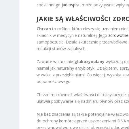
codziennego
jadłospisu
może pozytywnie wpłynąć
JAKIE SĄ WŁAŚCIWOŚCI ZD
Chrzan
to roślina, która cieszy się uznaniem nie
składnik w medycynie naturalnej. Jego
zdrowotne
samopoczucia. Działa skutecznie przeciwbólowo 
redukcji stanów zapalnych.
Zawarte w chrzanie
glukozynolany
wykazują dzi
niemal jak naturalny antybiotyk. Dzięki temu spr
w walce z przeziębieniami. Co więcej, wysoka z
odpornościowego.
Chrzan ma również właściwości detoksykacyjne;
ułatwia pozbywanie się nadmiaru płynów oraz szk
Nie bez znaczenia są także potencjalne właściw
do ochrony komórek przed uszkodzeniami DNA w
przeciwnowotworowe dzięki obecności odpowiedn