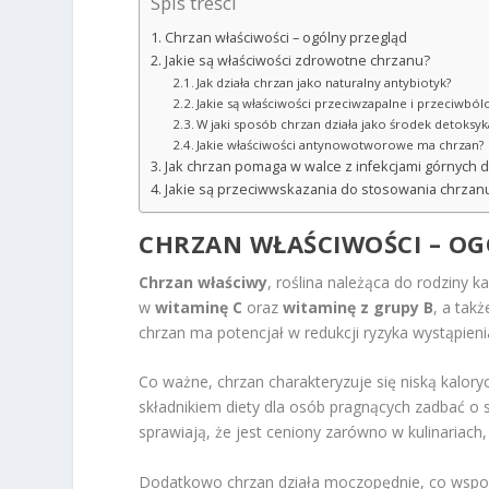
Spis treści
Chrzan właściwości – ogólny przegląd
Jakie są właściwości zdrowotne chrzanu?
Jak działa chrzan jako naturalny antybiotyk?
Jakie są właściwości przeciwzapalne i przeciwbó
W jaki sposób chrzan działa jako środek detoksyk
Jakie właściwości antynowotworowe ma chrzan?
Jak chrzan pomaga w walce z infekcjami górnych
Jakie są przeciwwskazania do stosowania chrzan
CHRZAN WŁAŚCIWOŚCI – O
Chrzan właściwy
, roślina należąca do rodziny 
w
witaminę C
oraz
witaminę z grupy B
, a tak
chrzan ma potencjał w redukcji ryzyka wystąpie
Co ważne, chrzan charakteryzuje się niską kalor
składnikiem diety dla osób pragnących zadbać o s
sprawiają, że jest ceniony zarówno w kulinariach,
Dodatkowo chrzan działa moczopędnie, co wspoma