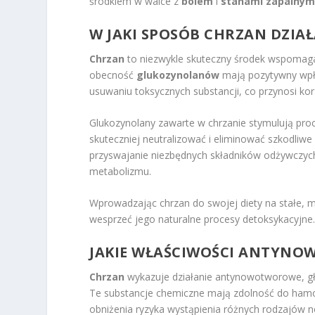
środkiem w walce z
bólem
i
stanami zapalnym
W JAKI SPOSÓB CHRZAN DZIA
Chrzan
to niezwykle skuteczny środek wspomaga
obecność
glukozynolanów
mają pozytywny wpły
usuwaniu toksycznych substancji, co przynosi ko
Glukozynolany zawarte w chrzanie stymulują pr
skuteczniej neutralizować i eliminować szkodliwe
przyswajanie niezbędnych składników odżywczyc
metabolizmu.
Wprowadzając chrzan do swojej diety na stałe,
wesprzeć jego naturalne procesy detoksykacyjne
JAKIE WŁAŚCIWOŚCI ANTYN
Chrzan
wykazuje działanie antynowotworowe, gł
Te substancje chemiczne mają zdolność do ham
obniżenia ryzyka wystąpienia różnych rodzajów n