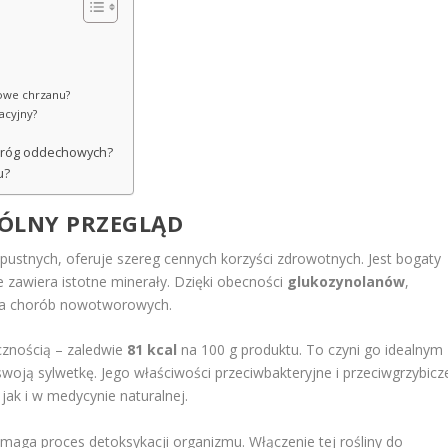
lowe chrzanu?
acyjny?
 dróg oddechowych?
u?
GÓLNY PRZEGLĄD
kapustnych, oferuje szereg cennych korzyści zdrowotnych. Jest bogaty
że zawiera istotne minerały. Dzięki obecności
glukozynolanów
,
nia chorób nowotworowych.
ycznością – zaledwie
81 kcal
na 100 g produktu. To czyni go idealnym
woją sylwetkę. Jego właściwości przeciwbakteryjne i przeciwgrzybicz
 jak i w medycynie naturalnej.
ga proces detoksykacji organizmu. Włączenie tej rośliny do