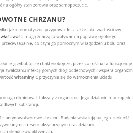
 na ogólny stan zdrowia oraz samopoczucie.
ROWOTNE CHRZANU?
 tylko jako aromatyczna przyprawa, lecz także jako wartościowy
 właściwości
mogą znacząco wpływać na poprawę ogólnego
i przeciwzapalnie, co czyni go pomocnym w łagodzeniu bólu oraz
ałanie grzybobójcze i bakteriobójcze, przez co roślina ta funkcjonuje
zyja zwalczaniu infekcji górnych dróg oddechowych i wspiera organizm
awartość
witaminy C
przyczynia się do wzmocnienia układu
 pomaga eliminować toksyny z organizmu. Jego działanie moczopędn
odliwych substancji.
ości antynowotworowe chrzanu. Badania wskazują na jego zdolność
ywołanymi stresem oksydacyjnym oraz działanie
ich składników aktywnych.