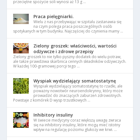
przeciętne spożycie soli wynosi aż 13 g …
Praca pielęgniarki.
Wielu z nas przebywając w szpitalu zastanawia się
na czym polega praca poszczególnych osób
spotykanych w tym budynku. Najczęściej do czynienia mamy …
Zielony groszek: właściwości, wartości
odżywcze i zdrowe przepisy
Zielony groszek to nie tylko pyszny dodatek do wielu potraw,
ale także prawdziwa skarbnica cennych składników odżywczych.
W każdej 100-gramowej porcji tego …
Wyspiak wydzielający somatostatynę
Wyspiak wydzielający somatostatynę to rzadki, ale
poważny nowotwór neuroendokrynny, który może
prowadzić do znaczących zaburzeń zdrowotnych.
Powstaje z komórek D wysp trzustkowych …
Inhibitory insuliny
W świecie medycyny coraz większą uwagę zwraca
się na inhibitory insuliny, które mogą mieć istotny
wpływ na regulację poziomu glukozy we krwi. …