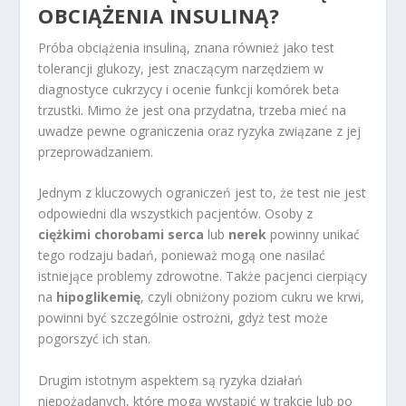
OBCIĄŻENIA INSULINĄ?
Próba obciążenia insuliną, znana również jako test
tolerancji glukozy, jest znaczącym narzędziem w
diagnostyce cukrzycy i ocenie funkcji komórek beta
trzustki. Mimo że jest ona przydatna, trzeba mieć na
uwadze pewne ograniczenia oraz ryzyka związane z jej
przeprowadzaniem.
Jednym z kluczowych ograniczeń jest to, że test nie jest
odpowiedni dla wszystkich pacjentów. Osoby z
ciężkimi chorobami serca
lub
nerek
powinny unikać
tego rodzaju badań, ponieważ mogą one nasilać
istniejące problemy zdrowotne. Także pacjenci cierpiący
na
hipoglikemię
, czyli obniżony poziom cukru we krwi,
powinni być szczególnie ostrożni, gdyż test może
pogorszyć ich stan.
Drugim istotnym aspektem są ryzyka działań
niepożądanych, które mogą wystąpić w trakcie lub po