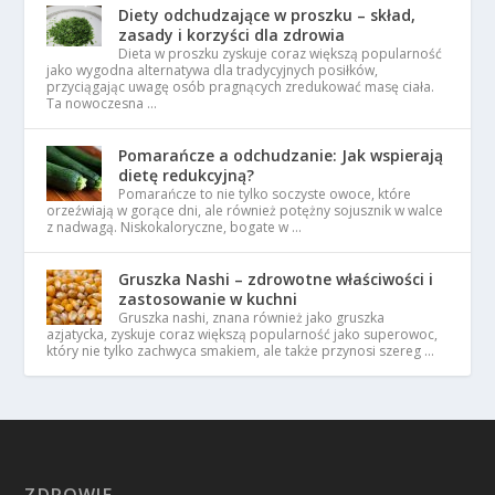
Diety odchudzające w proszku – skład,
zasady i korzyści dla zdrowia
Dieta w proszku zyskuje coraz większą popularność
jako wygodna alternatywa dla tradycyjnych posiłków,
przyciągając uwagę osób pragnących zredukować masę ciała.
Ta nowoczesna …
Pomarańcze a odchudzanie: Jak wspierają
dietę redukcyjną?
Pomarańcze to nie tylko soczyste owoce, które
orzeźwiają w gorące dni, ale również potężny sojusznik w walce
z nadwagą. Niskokaloryczne, bogate w …
Gruszka Nashi – zdrowotne właściwości i
zastosowanie w kuchni
Gruszka nashi, znana również jako gruszka
azjatycka, zyskuje coraz większą popularność jako superowoc,
który nie tylko zachwyca smakiem, ale także przynosi szereg …
ZDROWIE