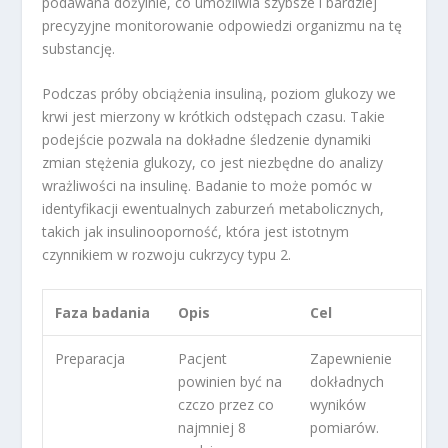
podawana dożylnie, co umożliwia szybsze i bardziej
precyzyjne monitorowanie odpowiedzi organizmu na tę
substancję.
Podczas próby obciążenia insuliną, poziom glukozy we
krwi jest mierzony w krótkich odstępach czasu. Takie
podejście pozwala na dokładne śledzenie dynamiki
zmian stężenia glukozy, co jest niezbędne do analizy
wrażliwości na insulinę. Badanie to może pomóc w
identyfikacji ewentualnych zaburzeń metabolicznych,
takich jak insulinooporność, która jest istotnym
czynnikiem w rozwoju cukrzycy typu 2.
Faza badania
Opis
Cel
Preparacja
Pacjent
Zapewnienie
powinien być na
dokładnych
czczo przez co
wyników
najmniej 8
pomiarów.