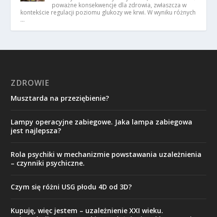
poważne konsekwencje dla zdrowia, zwłaszcza w
kontekście regulacji poziomu glukozy we krwi. W wyniku różnych
…
ZDROWIE
Musztarda na przeziębienie?
Lampy operacyjne zabiegowe. Jaka lampa zabiegowa
jest najlepsza?
Rola psychiki w mechanizmie powstawania uzależnienia
– czynniki psychiczne.
Czym się różni USG płodu 4D od 3D?
Kupuję, więc jestem – uzależnienie XXI wieku.