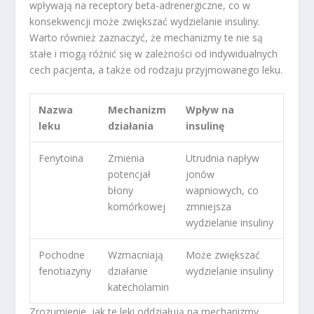
wpływają na receptory beta-adrenergiczne, co w
konsekwencji może zwiększać wydzielanie insuliny.
Warto również zaznaczyć, że mechanizmy te nie są
stałe i mogą różnić się w zależności od indywidualnych
cech pacjenta, a także od rodzaju przyjmowanego leku.
Nazwa
Mechanizm
Wpływ na
leku
działania
insulinę
Fenytoina
Zmienia
Utrudnia napływ
potencjał
jonów
błony
wapniowych, co
komórkowej
zmniejsza
wydzielanie insuliny
Pochodne
Wzmacniają
Może zwiększać
fenotiazyny
działanie
wydzielanie insuliny
katecholamin
Zrozumienie, jak te leki oddziałują na mechanizmy