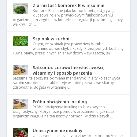
Ziarnistość komórek B w insulinie
Komórki B, znane jako komórki beta, odgrywają
kluczową rolę w prawidłowym funkcjonowaniu
organizmu, szczególnie w kontekście regulacji poziomu glukozy
we krwi. Ich …
Szpinak w kuchni.
O tym, że szpinak jest prawdziwą bombą
witaminową wie chyba każdy. Przez jednych kochany
i uwielbiany, przez innych znienawidzony – zwłaszcza, jeśli …
Satsuma: zdrowotne właściwości,
witaminy i sposób parzenia
Satsuma, ta soczysta odmiana mandarynki, nie tylko zachwyca
swoim smakiem, ale także kryje w sobie prawdziwe skarby
zdrowotne. Bogata w witaminę C, …
Próba obciążenia insuliną
Próba obciążenia insuliną to kluczowy test
diagnostyczny, który może pomóc w zrozumieniu, jak nasz
organizm reaguje na ten istotny hormon. W dzisiejszych …
Unieczynnienie insuliny
Unieczynnienie insuliny to zjawisko, które może mieć