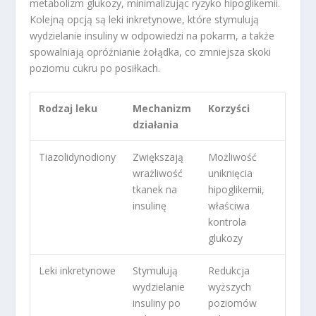
metabolizm glukozy, minimalizując ryzyko hipoglikemii.
Kolejną opcją są leki inkretynowe, które stymulują
wydzielanie insuliny w odpowiedzi na pokarm, a także
spowalniają opróżnianie żołądka, co zmniejsza skoki
poziomu cukru po posiłkach.
Rodzaj leku
Mechanizm
Korzyści
działania
Tiazolidynodiony
Zwiększają
Możliwość
wrażliwość
uniknięcia
tkanek na
hipoglikemii,
insulinę
właściwa
kontrola
glukozy
Leki inkretynowe
Stymulują
Redukcja
wydzielanie
wyższych
insuliny po
poziomów