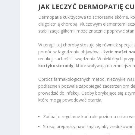
JAK LECZYĆ DERMOPATIĘ C
Dermopatia cukrzycowa to schorzenie skórne, któ
długoletnią chorobą. Kluczowym elementem lecze
stabilizacja glikemii może znacznie poprawić stan
W terapii tej choroby stosuje się również specja
pomóc w łagodzeniu objawów. Użycie
maści na
redukcji suchości i swędzenia. W niektórych przy
kortykosteroidy
, które wpływają na zmniejsze
Oprócz farmakologicznych metod, niezwykle ważne
podrażnień pozwala zapobiegać zaostrzeniom de
prowadzić do infekcji. Osoby borykające się z t
które mogą powodować otarcia.
Zadbaj o regularne kontrole poziomu cukru we 
Stosuj preparaty nawilżające, aby zredukować 