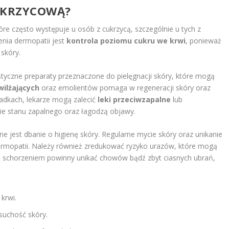
UKRZYCOWĄ?
re często występuje u osób z cukrzycą, szczególnie u tych z
nia dermopatii jest
kontrola poziomu cukru we krwi
, ponieważ
 skóry.
listyczne preparaty przeznaczone do pielęgnacji skóry, które mogą
wilżających
oraz emolientów pomaga w regeneracji skóry oraz
padkach, lekarze mogą zalecić
leki przeciwzapalne
lub
nie stanu zapalnego oraz łagodzą objawy.
 jest dbanie o higienę skóry. Regularne mycie skóry oraz unikanie
rmopatii. Należy również zredukować ryzyko urazów, które mogą
ym schorzeniem powinny unikać chowów bądź zbyt ciasnych ubrań,
krwi.
suchość skóry.