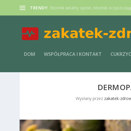
TRENDY:
Błonnik witalny opinie, błonnik oczyszczaj
DOM
WSPÓŁPRACA I KONTAKT
CUKRZY
DERMOP
Wysłany przez
zakatek-zdrow