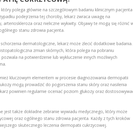
 który polega głównie na szczegółowym badaniu klinicznym pacjenta
ypadku podejrzenia tej choroby, lekarz zwraca uwagę na
, arterioskleroza oraz nieliczne wykwity. Objawy te mogą się różnić 
ogólnego stanu zdrowia pacjenta.
 schorzenia dermatologiczne, lekarz może zlecić dodatkowe badania.
istopatologiczna zmian skórnych, która polega na pobraniu
ie pozwala na potwierdzenie lub wykluczenie innych możliwych
ema.
wnież kluczowym elementem w procesie diagnozowania dermopatii
lukozy mogą prowadzić do pogorszenia stanu skóry oraz nasilenia
karz powinien regularnie oceniać poziom glukozy oraz dostosowywa
otne jest także dokładne zebranie wywiadu medycznego, który może
ycowej oraz ogólnego stanu zdrowia pacjenta. Każdy z tych kroków
niejszego skutecznego leczenia dermopatii cukrzycowej.