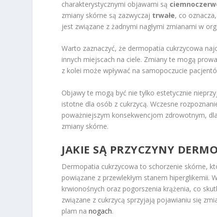
charakterystycznymi objawami są
ciemnoczerw
zmiany skórne są zazwyczaj
trwałe
, co oznacza,
jest związane z żadnymi nagłymi zmianami w org
Warto zaznaczyć, że dermopatia cukrzycowa naj
innych miejscach na ciele. Zmiany te mogą pro
z kolei może wpływać na samopoczucie pacjentów
Objawy te mogą być nie tylko estetycznie nieprz
istotne dla osób z cukrzycą. Wczesne rozpoznani
poważniejszym konsekwencjom zdrowotnym, dlate
zmiany skórne.
JAKIE SĄ PRZYCZYNY DERM
Dermopatia cukrzycowa to schorzenie skórne, któ
powiązane z przewlekłym stanem hiperglikemii. 
krwionośnych oraz pogorszenia krążenia, co skut
związane z cukrzycą sprzyjają pojawianiu się zmi
plam na
nogach
.