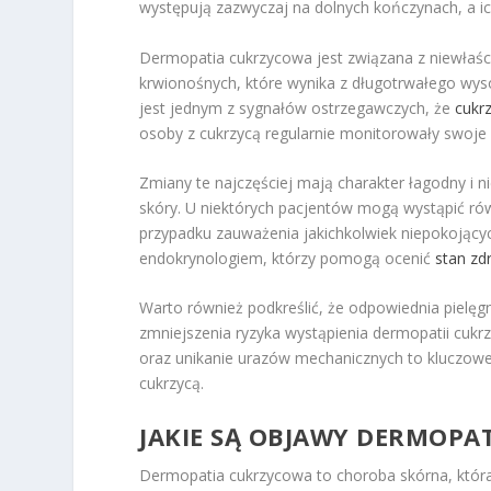
występują zazwyczaj na dolnych kończynach, a ic
Dermopatia cukrzycowa jest związana z niewła
krwionośnych, które wynika z długotrwałego wys
jest jednym z sygnałów ostrzegawczych, że
cukr
osoby z cukrzycą regularnie monitorowały swoje c
Zmiany te najczęściej mają charakter łagodny i 
skóry. U niektórych pacjentów mogą wystąpić rów
przypadku zauważenia jakichkolwiek niepokojącyc
endokrynologiem, którzy pomogą ocenić
stan zd
Warto również podkreślić, że odpowiednia pielęg
zmniejszenia ryzyka wystąpienia dermopatii cukr
oraz unikanie urazów mechanicznych to kluczowe
cukrzycą.
JAKIE SĄ OBJAWY DERMOPA
Dermopatia cukrzycowa to choroba skórna, która