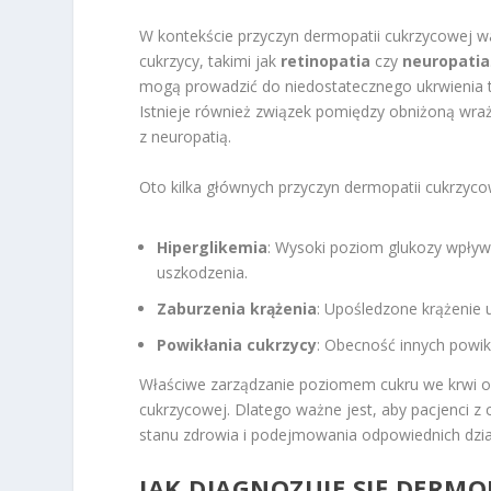
W kontekście przyczyn dermopatii cukrzycowej w
cukrzycy, takimi jak
retinopatia
czy
neuropatia
mogą prowadzić do niedostatecznego ukrwienia tk
Istnieje również związek pomiędzy obniżoną wraż
z neuropatią.
Oto kilka głównych przyczyn dermopatii cukrzyco
Hiperglikemia
: Wysoki poziom glukozy wpływ
uszkodzenia.
Zaburzenia krążenia
: Upośledzone krążenie 
Powikłania cukrzycy
: Obecność innych powik
Właściwe zarządzanie poziomem cukru we krwi or
cukrzycowej. Dlatego ważne jest, aby pacjenci z 
stanu zdrowia i podejmowania odpowiednich dział
JAK DIAGNOZUJE SIĘ DERM