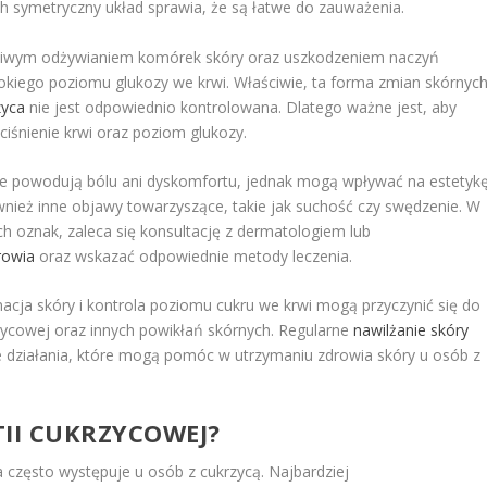
h symetryczny układ sprawia, że są łatwe do zauważenia.
ściwym odżywianiem komórek skóry oraz uszkodzeniem naczyń
okiego poziomu glukozy we krwi. Właściwie, ta forma zmian skórnyc
zyca
nie jest odpowiednio kontrolowana. Dlatego ważne jest, aby
iśnienie krwi oraz poziom glukozy.
nie powodują bólu ani dyskomfortu, jednak mogą wpływać na estetyk
nież inne objawy towarzyszące, takie jak suchość czy swędzenie. W
h oznak, zaleca się konsultację z dermatologiem lub
rowia
oraz wskazać odpowiednie metody leczenia.
nacja skóry i kontrola poziomu cukru we krwi mogą przyczynić się do
zycowej oraz innych powikłań skórnych. Regularne
nawilżanie skóry
 działania, które mogą pomóc w utrzymaniu zdrowia skóry u osób z
TII CUKRZYCOWEJ?
 często występuje u osób z cukrzycą. Najbardziej