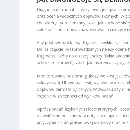
Diagnoza dermopatii cukrzycowej jest procesem,
oraz ocenie widocznych objawów skórnych. W prz
charakterystyczne zmiany, takie jak suchość skóry
zależności od stopnia zaawansowania cukrzycy i 
Aby postawić dokładną diagnozę i wykluczyć inne
Do najczęściej przeprowadzanych należy ocena h
fragmentu skóry do dalszej analizy. Takie badan
schorzeń skórnych, takich jak łuszczyca czy egz
Monitorowanie poziomu glukozy we krwi jest ró
cukrzycowej. Utrzymujące się wysokie wartości g
objawów dermatologicznych. W związku z tym, le
leczenie w zależności od wyników badań.
Oprócz badań fizykalnych i laboratoryjnych, ist
ujawnić smutne schematy dotyczące opieki cukrz
przyczynia się do prawidłowej diagnozy oraz póź