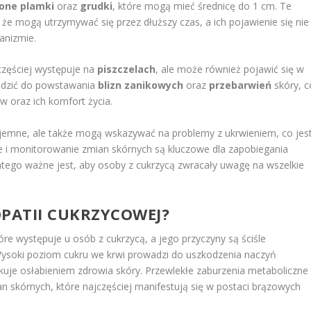
one plamki
oraz
grudki
, które mogą mieć średnicę do 1 cm. Te
 że mogą utrzymywać się przez dłuższy czas, a ich pojawienie się nie
anizmie.
częściej występuje na
piszczelach
, ale może również pojawić się w
wadzić do powstawania
blizn zanikowych
oraz
przebarwień
skóry, c
 oraz ich komfort życia.
yjemne, ale także mogą wskazywać na problemy z ukrwieniem, co jes
e i monitorowanie zmian skórnych są kluczowe dla zapobiegania
go ważne jest, aby osoby z cukrzycą zwracały uwagę na wszelkie
OPATII CUKRZYCOWEJ?
re występuje u osób z cukrzycą, a jego przyczyny są ściśle
Wysoki poziom cukru we krwi prowadzi do uszkodzenia naczyń
kuje osłabieniem zdrowia skóry. Przewlekłe zaburzenia metaboliczne
an skórnych, które najczęściej manifestują się w postaci brązowych