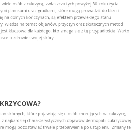
wiele osób z cukrzycą, zwłaszcza tych powyżej 30. roku życia.
ymi plamkami oraz grudkami, które mogą prowadzić do blizn i
 się na dolnych kończynach, są efektem przewlekłego stanu
skóry. Wiedza na temat objawów, przyczyn oraz skutecznych metod
jest kluczowa dla każdego, kto zmaga się z tą przypadłością. Warto
osce o zdrowie swojej skóry.
UKRZYCOWA?
an skórnych, które pojawiają się u osób chorujących na cukrzycę,
ym z najbardziej charakterystycznych objawów dermopatii cukrzycowej
óre mogą pozostawiać trwałe przebarwienia po ustąpieniu. Zmiany te