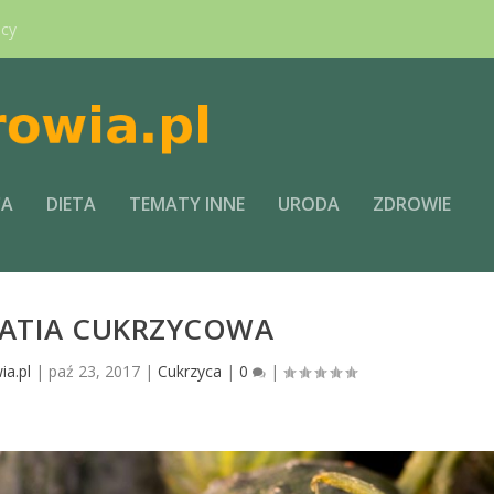
ący
CA
DIETA
TEMATY INNE
URODA
ZDROWIE
ATIA CUKRZYCOWA
ia.pl
|
paź 23, 2017
|
Cukrzyca
|
0
|