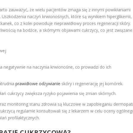
arto zauważyć, że wielu pacjentów zmaga się z innymi powikłaniami
. Uszkodzenia naczyń krwionośnych, które są wynikiem hiperglikemii,
anek, co z kolei powoduje nieprawidłowy proces regeneracji skóry.
liwością na bodźce, a skórnymi objawami cukrzycy, co jest związane
wej:
a negatywnie na naczynia krwionośne, co prowadzi do ich
utrudnia
prawidłowe odżywianie
skóry i regenerację jej komórek.
łań cukrzycy zwiększa ryzyko pojawienia się zmian skórnych.
az monitoring stanu zdrowia są kluczowe w zapobieganiu dermopati
cukrzycą regularnie konsultowali się z lekarzem w celu oceny ogólneg
ań profilaktycznych.
OPATIĘ CUKRZYCOWĄ?