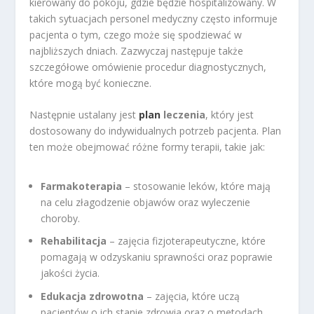
kierowany do pokoju, gdzie będzie hospitalizowany. W
takich sytuacjach personel medyczny często informuje
pacjenta o tym, czego może się spodziewać w
najbliższych dniach. Zazwyczaj następuje także
szczegółowe omówienie procedur diagnostycznych,
które mogą być konieczne.
Następnie ustalany jest
plan
leczenia
, który jest
dostosowany do indywidualnych potrzeb pacjenta. Plan
ten może obejmować różne formy terapii, takie jak:
Farmakoterapia
– stosowanie leków, które mają
na celu złagodzenie objawów oraz wyleczenie
choroby.
Rehabilitacja
– zajęcia fizjoterapeutyczne, które
pomagają w odzyskaniu sprawności oraz poprawie
jakości życia.
Edukacja zdrowotna
– zajęcia, które uczą
pacjentów o ich stanie zdrowia oraz o metodach