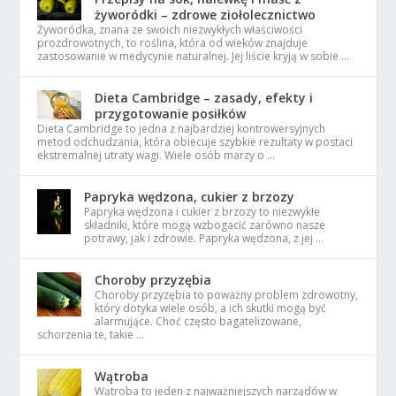
żyworódki – zdrowe ziołolecznictwo
Żyworódka, znana ze swoich niezwykłych właściwości
prozdrowotnych, to roślina, która od wieków znajduje
zastosowanie w medycynie naturalnej. Jej liście kryją w sobie …
Dieta Cambridge – zasady, efekty i
przygotowanie posiłków
Dieta Cambridge to jedna z najbardziej kontrowersyjnych
metod odchudzania, która obiecuje szybkie rezultaty w postaci
ekstremalnej utraty wagi. Wiele osób marzy o …
Papryka wędzona, cukier z brzozy
Papryka wędzona i cukier z brzozy to niezwykłe
składniki, które mogą wzbogacić zarówno nasze
potrawy, jak i zdrowie. Papryka wędzona, z jej …
Choroby przyzębia
Choroby przyzębia to poważny problem zdrowotny,
który dotyka wiele osób, a ich skutki mogą być
alarmujące. Choć często bagatelizowane,
schorzenia te, takie …
Wątroba
Wątroba to jeden z najważniejszych narządów w