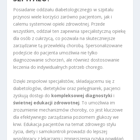
Posiadanie oddziału diabetologicznego w szpitalu
przynosi wiele korzyści zarówno pacjentom, jak i
całemu systemowi opieki zdrowotnej. Przede
wszystkim, oddział ten zapewnia specjalistyczną opiekę
dla osób z cukrzycą, co pozwala na skuteczniejsze
zarządzanie tą przewlekłą chorobą. Spersonalizowane
podejście do pacjenta umożliwia nie tylko
diagnozowanie schorzeń, ale również dostosowanie
leczenia do indywidualnych potrzeb chorego.
Dzięki zespołowi specjalistów, składającemu się z
diabetologów, dietetyków oraz pielęgniarek, pacjenci
zyskują dostęp do
kompleksowej diagnostyki
i
świetnej edukacji zdrowotnej
. To umożliwia im
zrozumienie mechanizmów choroby, co jest kluczowe
dla efektywnego zarządzania poziomem glukozy we
krwi. Edukacja pacjentów na temat zdrowego stylu
życia, diety i samokontroli prowadzi do lepszej
współpracy z lekarzami i zmniejszenia ryzyka powikłań