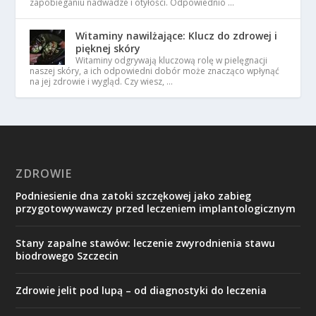
zapobieganiu nadwadze i otyłości. Odpowiednio …
Witaminy nawilżające: Klucz do zdrowej i
pięknej skóry
Witaminy odgrywają kluczową rolę w pielęgnacji
naszej skóry, a ich odpowiedni dobór może znacząco wpłynąć
na jej zdrowie i wygląd. Czy wiesz, …
ZDROWIE
Podniesienie dna zatoki szczękowej jako zabieg
przygotowywawczy przed leczeniem implantologicznym
Stany zapalne stawów: leczenie zwyrodnienia stawu
biodrowego Szczecin
Zdrowie jelit pod lupą – od diagnostyki do leczenia