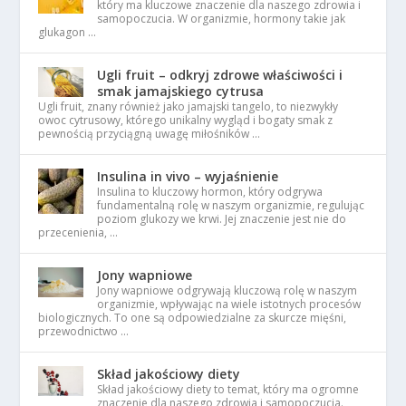
który ma kluczowe znaczenie dla naszego zdrowia i
samopoczucia. W organizmie, hormony takie jak
glukagon …
Ugli fruit – odkryj zdrowe właściwości i
smak jamajskiego cytrusa
Ugli fruit, znany również jako jamajski tangelo, to niezwykły
owoc cytrusowy, którego unikalny wygląd i bogaty smak z
pewnością przyciągną uwagę miłośników …
Insulina in vivo – wyjaśnienie
Insulina to kluczowy hormon, który odgrywa
fundamentalną rolę w naszym organizmie, regulując
poziom glukozy we krwi. Jej znaczenie jest nie do
przecenienia, …
Jony wapniowe
Jony wapniowe odgrywają kluczową rolę w naszym
organizmie, wpływając na wiele istotnych procesów
biologicznych. To one są odpowiedzialne za skurcze mięśni,
przewodnictwo …
Skład jakościowy diety
Skład jakościowy diety to temat, który ma ogromne
znaczenie dla naszego zdrowia i samopoczucia.