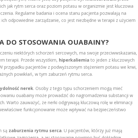
akich jak rytm serca oraz poziom potasu w organizmie jest kluczowa
eczenia. Regularne badania i ocena stanu pacjenta pozwalają na
ch odpowiednie zarządzanie, co jest niezbędne w terapii z użyciem
IA DO STOSOWANIA OUABAINY?
czeniu niektórych schorzeń sercowych, ma swoje przeciwwskazania,
m terapii. Przede wszystkim,
hiperkaliemia
to jeden z kluczowych
. W przypadku pacjentów z podwyższonym stężeniem potasu we krwi,
żnych powikłań, w tym zaburzeń rytmu serca.
ydolność nerek
. Osoby z tego typu schorzeniem mogą mieć
sowaniu ouabainy może prowadzić do nagromadzenia substancji w
ch. Warto zauważyć, że nerki odgrywają kluczową rolę w eliminacji
h niewłaściwe funkcjonowanie może wpływać na bezpieczeństwo
m są
zaburzenia rytmu serca
. U pacjentów, którzy już mają
tkowe zagrożenia, a jej stosowanie powinno być dokładnie