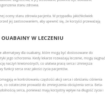
pogorszenia stanu zdrowia.
ej oceny stanu zdrowia pacjenta. W przypadku jakichkolwiek
ą przed jej zastosowaniem, aby upewnić się, że korzyści przeważają
A OUABAINY W LECZENIU
ne alternatywy dla ouabainy, które mogą być dostosowane do
tyki jego schorzenia. Kiedy lekarze rozważają leczenie, mogą sięgną
sację naczyń krwionośnych, co ułatwia pracę serca i zmniejsza
y funkcji serca oraz jakości życia pacjentów.
pomagają w kontrolowaniu częstości akcji serca i obniżaniu ciśnienia
ne, co ostatecznie prowadzi do zmniejszenia obciążenia serca. Beta-
dolnością serca, ponieważ mają korzystny wpływ na długość życia i