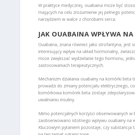
W praktyce medycznej, ouabaina może być stosow
mających na celu zrozumienie jej pełnego potencj
narzędziem w walce z chorobami serca.
JAK OUABAINA WPŁYWA NA 
Ouabaina, znana również jako strofantyna, jest s
interesujący wpływ na układ hormonalny, zwłaszcz
może zwiększać wydzielanie tego hormonu, jednak
zastosowaniach terapeutycznych.
Mechanizm działania ouabainy na komórki beta tr
prowadzi do zmiany potencjału elektrycznego, co 
komórkowa komórek beta zostaje zdepolaryzowan
uwalnianiu insuliny.
Mimo potencjalnych korzyści obserwowanych w ba
zaobserwowano istotnego wpływu ouabainy na wy
Kluczowym pytaniem pozostaje, czy substancja t
na ten temat ograniczone.