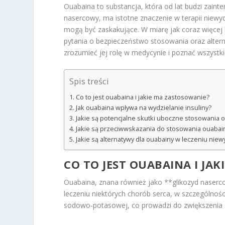
Ouabaina to substancja, która od lat budzi zaint
nasercowy, ma istotne znaczenie w terapii niewyd
mogą być zaskakujące. W miarę jak coraz więcej
pytania o bezpieczeństwo stosowania oraz altern
zrozumieć jej rolę w medycynie i poznać wszystki
Spis treści
Co to jest ouabaina i jakie ma zastosowanie?
Jak ouabaina wpływa na wydzielanie insuliny?
Jakie są potencjalne skutki uboczne stosowania 
Jakie są przeciwwskazania do stosowania ouabai
Jakie są alternatywy dla ouabainy w leczeniu niew
CO TO JEST OUABAINA I JA
Ouabaina, znana również jako **glikozyd naserc
leczeniu niektórych chorób serca, w szczególno
sodowo-potasowej, co prowadzi do zwiększenia 