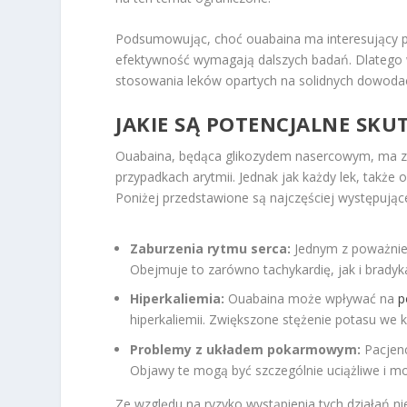
Podsumowując, choć ouabaina ma interesujący pot
efektywność wymagają dalszych badań. Dlatego w
stosowania leków opartych na solidnych dowodach
JAKIE SĄ POTENCJALNE SK
Ouabaina, będąca glikozydem nasercowym, ma za
przypadkach arytmii. Jednak jak każdy lek, tak
Poniżej przedstawione są najczęściej występując
Zaburzenia rytmu serca:
Jednym z poważniej
Obejmuje to zarówno tachykardię, jak i bradyk
Hiperkaliemia:
Ouabaina może wpływać na
p
hiperkaliemii. Zwiększone stężenie potasu we 
Problemy z układem pokarmowym:
Pacjenc
Objawy te mogą być szczególnie uciążliwe i 
Ze względu na ryzyko wystąpienia tych działań ni