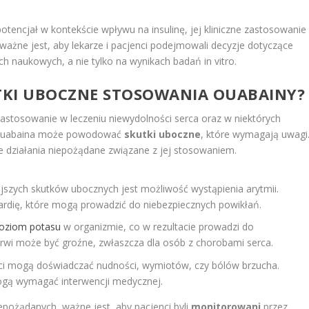
encjał w kontekście wpływu na insulinę, jej kliniczne zastosowanie 
ażne jest, aby lekarze i pacjenci podejmowali decyzje dotyczące
 naukowych, a nie tylko na wynikach badań in vitro.
UTKI UBOCZNE STOSOWANIA OUABAINY?
stosowanie w leczeniu niewydolności serca oraz w niektórych
że ouabaina może powodować
skutki uboczne
, które wymagają uwagi
e działania niepożądane związane z jej stosowaniem.
szych skutków ubocznych jest możliwość wystąpienia arytmii.
ardię, które mogą prowadzić do niebezpiecznych powikłań.
oziom potasu
w organizmie, co w rezultacie prowadzi do
krwi może być groźne, zwłaszcza dla osób z chorobami serca.
i mogą doświadczać nudności, wymiotów, czy bólów brzucha.
mogą wymagać interwencji medycznej.
epożądanych, ważne jest, aby pacjenci byli
monitorowani
przez