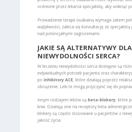
ocenione przez lekarza specjalistę, aby uniknąć 
Prowadzenie terapii ouabainą wymaga zatem pełn
wątpliwości, zaleca się konsultację ze specjalist
nad potencjalnymi zagrożeniami.
JAKIE SĄ ALTERNATYWY DL
NIEWYDOLNOŚCI SERCA?
W leczeniu niewydolności serca dostępne są róż
indywidualnych potrzeb pacjenta oraz charakterys
po
inhibitory ACE
, które działają poprzez relak
obciążenie. Leki te mogą przyczynić się do popraw
Innym rodzajem leków są
beta-blokery
, które 
krwi. Działają one na receptory beta-adrenergicz
blokery są często stosowane u pacjentów z niewy
jakość życia.