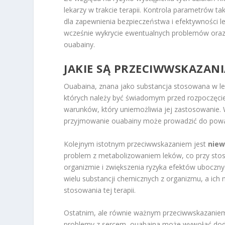
lekarzy w trakcie terapii. Kontrola parametrów t
dla zapewnienia bezpieczeństwa i efektywności l
wcześnie wykrycie ewentualnych problemów oraz i
ouabainy.
JAKIE SĄ PRZECIWWSKAZAN
Ouabaina, znana jako substancja stosowana w le
których należy być świadomym przed rozpoczęcie
warunków, który uniemożliwia jej zastosowanie
przyjmowanie ouabainy może prowadzić do powa
Kolejnym istotnym przeciwwskazaniem jest
niew
problem z metabolizowaniem leków, co przy sto
organizmie i zwiększenia ryzyka efektów uboczny
wielu substancji chemicznych z organizmu, a ic
stosowania tej terapii.
Ostatnim, ale równie ważnym przeciwwskazanie
problemy z sercem, ouabaina może wywołać doda