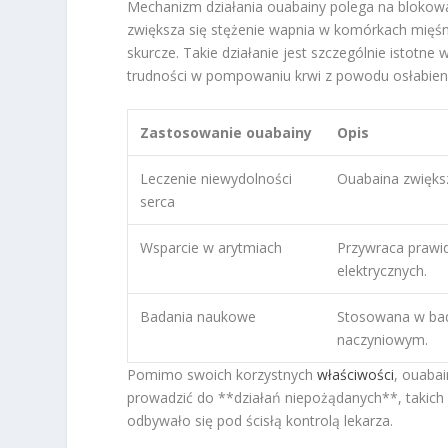
Mechanizm działania ouabainy polega na blokowa
zwiększa się stężenie wapnia w komórkach mięśnia
skurcze. Takie działanie jest szczególnie istotn
trudności w pompowaniu krwi z powodu osłabien
Zastosowanie ouabainy
Opis
Leczenie niewydolności
Ouabaina zwiększ
serca
Wsparcie w arytmiach
Przywraca prawi
elektrycznych.
Badania naukowe
Stosowana w bad
naczyniowym.
Pomimo swoich korzystnych
właściwości
, ouaba
prowadzić do **działań niepożądanych**, takich 
odbywało się pod ścisłą kontrolą lekarza.