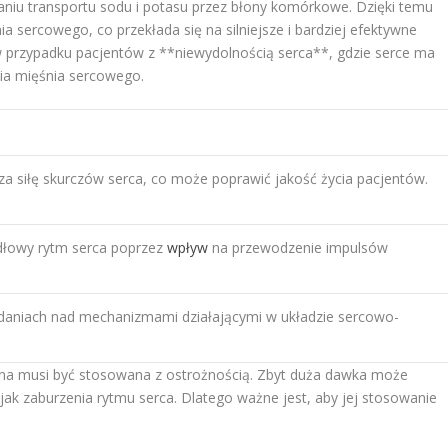
niu transportu sodu i potasu przez błony komórkowe. Dzięki temu
 sercowego, co przekłada się na silniejsze i bardziej efektywne
e w przypadku pacjentów z **niewydolnością serca**, gdzie serce ma
ia mięśnia sercowego.
a siłę skurczów serca, co może poprawić jakość życia pacjentów.
dłowy rytm serca poprzez
wpływ
na przewodzenie impulsów
aniach nad mechanizmami działającymi w układzie sercowo-
ina musi być stosowana z ostrożnością. Zbyt duża dawka może
jak zaburzenia rytmu serca. Dlatego ważne jest, aby jej stosowanie