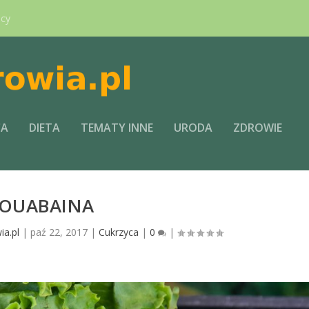
ący
CA
DIETA
TEMATY INNE
URODA
ZDROWIE
OUABAINA
ia.pl
|
paź 22, 2017
|
Cukrzyca
|
0
|