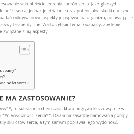
eresowanie w kontekście leczenia chorób serca. Jako glikozyd
olności serca, jednak jej działanie oraz potencjalne skutki uboczne
 badań odkrywa nowe aspekty jej wpływu na organizm, pojawiają się
atywy terapeutyczne. Warto zgłębić temat ouabainy, aby lepiej
e związane z nią aspekty.
ouabainy?
ny?
ydolności serca?
KIE MA ZASTOSOWANIE?
owy**, to substancja chemiczna, która odgrywa kluczową rolę w
ści **niewydolności serca**. Działa na zasadzie hamowania pompy
siły skurczów serca, a tym samym poprawia jego wydolność.