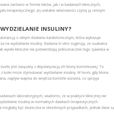
ana zarówno w formie leków, jak i w badaniach klinicznych,
ału terapeutycznego. Jej unikalne właściwości czynią ją cennym
WYDZIELANIE INSULINY?
ubstancją o silnym działaniu kardiotonicznym, która wykazuje
a na wydzielanie insuliny. Badania in vitro sugerują, że ouabaina
 wyniki kliniczne nie potwierdzają jednoznacznie tego zjawiska w
zustki jest związany z depolaryzacją ich błony komórkowej. To
z kolei może stymulować wydzielanie insuliny. W teorii, gdy błona
a, napływ wapnia do wnętrza komórki wzrasta, co sprzyja
daniach laboratoryjnych, wiadomo, że w praktyce klinicznej nie
dzielanie insuliny w normalnych dawkach terapeutycznych.
a mogłaby być skuteczna w określonych przypadkach, jednak dane s