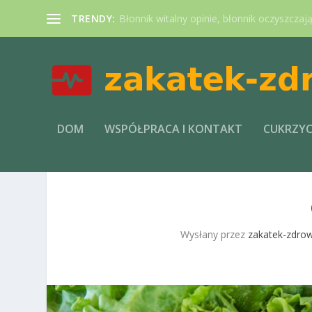
TRENDY:
Błonnik witalny opinie, błonnik oczyszczaj
DOM
WSPÓŁPRACA I KONTAKT
CUKRZY
Wysłany przez
zakatek-zdrow