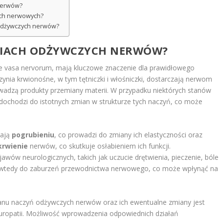
 nerwów?
ach nerwowych?
h odżywczych nerwów?
YNIACH ODŻYWCZYCH NERWÓW?
 vasa nervorum, mają kluczowe znaczenie dla prawidłowego
nia krwionośne, w tym tętniczki i włośniczki, dostarczają nerwom
wadzą produkty przemiany materii. W przypadku niektórych stanów
dochodzi do istotnych zmian w strukturze tych naczyń, co może
gają
pogrubieniu
, co prowadzi do zmiany ich elastyczności oraz
krwienie
nerwów, co skutkuje osłabieniem ich funkcji.
wów neurologicznych, takich jak uczucie drętwienia, pieczenie, bóle
i wtedy do zaburzeń przewodnictwa nerwowego, co może wpłynąć na
tanu naczyń odżywczych nerwów oraz ich ewentualne zmiany jest
europatii. Możliwość wprowadzenia odpowiednich działań