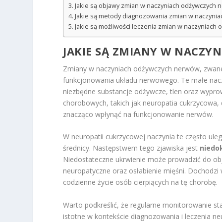
Jakie są objawy zmian w naczyniach odżywczych
Jakie są metody diagnozowania zmian w naczyni
Jakie są możliwości leczenia zmian w naczyniac
JAKIE SĄ ZMIANY W NACZ
Zmiany w naczyniach odżywczych nerwów, zwane
funkcjonowania układu nerwowego. Te małe naczy
niezbędne substancje odżywcze, tlen oraz wypro
chorobowych, takich jak neuropatia cukrzycowa, 
znacząco wpłynąć na funkcjonowanie nerwów.
W neuropatii cukrzycowej naczynia te często ule
średnicy. Następstwem tego zjawiska jest
niedo
Niedostateczne ukrwienie może prowadzić do obja
neuropatyczne oraz osłabienie mięśni. Dochodz
codzienne życie osób cierpiących na tę chorobę.
Warto podkreślić, że regularne monitorowanie s
istotne w kontekście diagnozowania i leczenia n