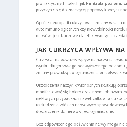
profilaktycznych, takich jak
kontrola poziomu c
przyczynić się do znaczącej poprawy kondycji n
Oprócz neuropatii cukrzycowej, zmiany w vasa 
autoimmunologicznych czy niewydolności nerek. D
nerwów, jest kluczowe dla efektywnego leczenia 
JAK
CUKRZYCA
WPŁYWA NA 
Cukrzyca ma poważny wpływ na naczynia krwiono
wyniku długotrwałego podwyższonego poziomu g
zmiany prowadzą do ograniczenia przepływu krwi
Uszkodzenia naczyń krwionośnych skutkują obrz
manifestować się bólem oraz innymi objawami neu
niektórych przypadkach nawet całkowita utrata c
uszkodzenia włókien nerwowych spowodowanych 
dostarczenie do nerwów jest ograniczone.
Bez odpowiedniego odżywienia nerwy mogą nie d