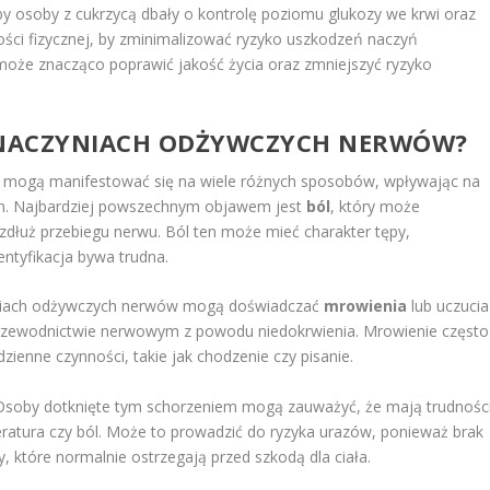
aby osoby z cukrzycą dbały o kontrolę poziomu glukozy we krwi oraz
ności fizycznej, by zminimalizować ryzyko uszkodzeń naczyń
oże znacząco poprawić jakość życia oraz zmniejszyć ryzyko
W NACZYNIACH ODŻYWCZYCH NERWÓW?
mogą manifestować się na wiele różnych sposobów, wpływając na
em. Najbardziej powszechnym objawem jest
ból
, który może
dłuż przebiegu nerwu. Ból ten może mieć charakter tępy,
entyfikacja bywa trudna.
yniach odżywczych nerwów mogą doświadczać
mrowienia
lub uczucia
przewodnictwie nerwowym z powodu niedokrwienia. Mrowienie często
ienne czynności, takie jak chodzenie czy pisanie.
 Osoby dotknięte tym schorzeniem mogą zauważyć, że mają trudnośc
ratura czy ból. Może to prowadzić do ryzyka urazów, ponieważ brak
, które normalnie ostrzegają przed szkodą dla ciała.