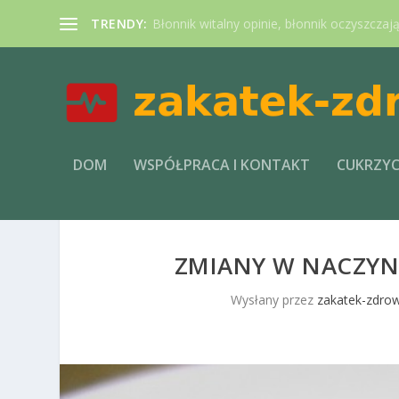
TRENDY:
Błonnik witalny opinie, błonnik oczyszczaj
DOM
WSPÓŁPRACA I KONTAKT
CUKRZY
ZMIANY W NACZY
Wysłany przez
zakatek-zdrow