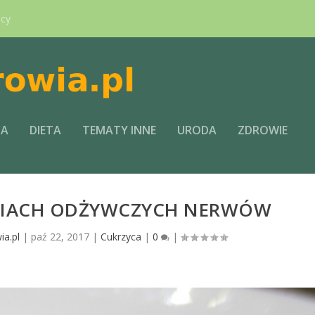
ący
CA
DIETA
TEMATY INNE
URODA
ZDROWIE
NIACH ODŻYWCZYCH NERWÓW
ia.pl
|
paź 22, 2017
|
Cukrzyca
|
0
|