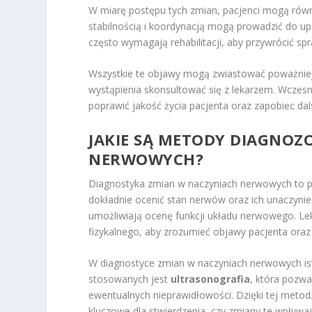
W miarę postępu tych zmian, pacjenci mogą rów
stabilnością i koordynacją mogą prowadzić do u
często wymagają rehabilitacji, aby przywrócić s
Wszystkie te objawy mogą zwiastować poważniej
wystąpienia skonsultować się z lekarzem. Wcze
poprawić jakość życia pacjenta oraz zapobiec 
JAKIE SĄ METODY DIAGNO
NERWOWYCH?
Diagnostyka zmian w naczyniach nerwowych to 
dokładnie ocenić stan nerwów oraz ich unaczynie
umożliwiają ocenę funkcji układu nerwowego. Le
fizykalnego, aby zrozumieć objawy pacjenta oraz i
W diagnostyce zmian w naczyniach nerwowych ist
stosowanych jest
ultrasonografia
, która pozwa
ewentualnych nieprawidłowości. Dzięki tej meto
kluczowe dla stwierdzenia, czy zmiany te wpływ