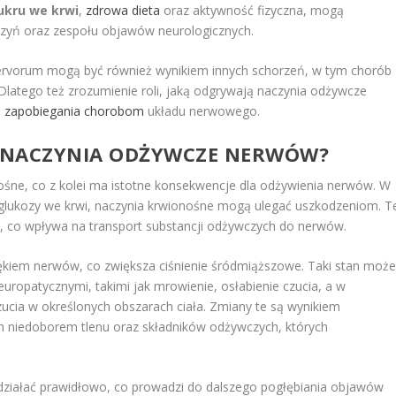
ukru we krwi
,
zdrowa dieta
oraz aktywność fizyczna, mogą
aczyń oraz zespołu objawów neurologicznych.
nervorum mogą być również wynikiem innych schorzeń, w tym chorób
latego też zrozumienie roli, jaką odgrywają naczynia odżywcze
i
zapobiegania chorobom
układu nerwowego.
NACZYNIA ODŻYWCZE NERWÓW?
śne, co z kolei ma istotne konsekwencje dla odżywienia nerwów. W
lukozy we krwi, naczynia krwionośne mogą ulegać uszkodzeniom. T
, co wpływa na transport substancji odżywczych do nerwów.
ękiem nerwów, co zwiększa ciśnienie śródmiąższowe. Taki stan moż
ropatycznymi, takimi jak mrowienie, osłabienie czucia, a w
zucia w określonych obszarach ciała. Zmiany te są wynikiem
niedoborem tlenu oraz składników odżywczych, których
ziałać prawidłowo, co prowadzi do dalszego pogłębiania objawów