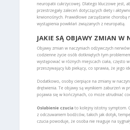
neuropatii cukrzycowej. Dlatego kluczowe jest, 
przestrzegały zaleceń dotyczących diety i aktyw
krwionośnych. Prawidłowe zarządzanie chorobą m
wystąpienia powikłań związanych z neuropatią.
JAKIE SĄ OBJAWY ZMIAN 
Objawy zmian w naczyniach odżywczych nerwów 
codzienne życie osób dotkniętych tym problem
występować w różnych miejscach ciała, często wz
przeszywający lub piekący, co sprawia, że jego id
Dodatkowo, osoby cierpiące na zmiany w nacz
drętwienia. Te objawy są wynikiem zaburzeń w 
pojawia się w kończynach, co może utrudniać codz
Osłabienie czucia
to kolejny istotny symptom.
z odczuwaniem bodźców, takich jak dotyk, tempe
czucia powoduje, że osoba nie reaguje na sygnały