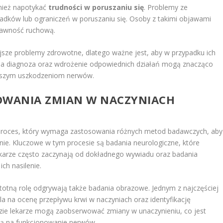
nież napotykać
trudności w poruszaniu się
. Problemy ze
padków lub ograniczeń w poruszaniu się. Osoby z takimi objawami
prawność ruchową.
sze problemy zdrowotne, dlatego ważne jest, aby w przypadku ich
sna diagnoza oraz wdrożenie odpowiednich działań mogą znacząco
dalszym uszkodzeniom nerwów.
ZOWANIA ZMIAN W NACZYNIACH
proces, który wymaga zastosowania różnych metod badawczych, aby
nie. Kluczowe w tym procesie są badania neurologiczne, które
karze często zaczynają od dokładnego wywiadu oraz badania
ch nasilenie.
otną rolę odgrywają także badania obrazowe. Jednym z najczęściej
la na ocenę przepływu krwi w naczyniach oraz identyfikację
dzie lekarze mogą zaobserwować zmiany w unaczynieniu, co jest
ają na funkcjonowanie nerwów.