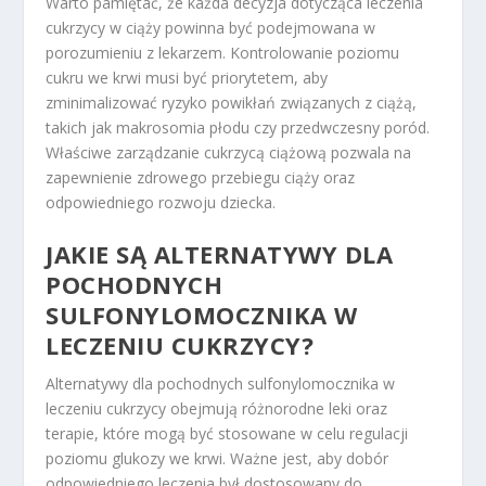
Warto pamiętać, że każda decyzja dotycząca leczenia
cukrzycy w ciąży powinna być podejmowana w
porozumieniu z lekarzem. Kontrolowanie poziomu
cukru we krwi musi być priorytetem, aby
zminimalizować ryzyko powikłań związanych z ciążą,
takich jak makrosomia płodu czy przedwczesny poród.
Właściwe zarządzanie cukrzycą ciążową pozwala na
zapewnienie zdrowego przebiegu ciąży oraz
odpowiedniego rozwoju dziecka.
JAKIE SĄ ALTERNATYWY DLA
POCHODNYCH
SULFONYLOMOCZNIKA W
LECZENIU CUKRZYCY?
Alternatywy dla pochodnych sulfonylomocznika w
leczeniu cukrzycy obejmują różnorodne leki oraz
terapie, które mogą być stosowane w celu regulacji
poziomu glukozy we krwi. Ważne jest, aby dobór
odpowiedniego leczenia był dostosowany do