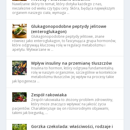
Nawilżanie skóry to temat, który dotyka każdego z nas,
niezależnie od wieku czy typu cery. Skóra, będąca największym
organem naszego ciała, wymaga …
Glukagonopodobne peptydy jelitowe
(enteroglukagon)
Glukagonopodobne peptydy jelitowe, znane
również jako enteroglukagon, to fascynująca grupa hormonów,
które odgrywają kluczową rolę w regulacji metabolizmu i
apetytu. Wytwarzane w …
Wpływ insuliny na przemianę tłuszczów
Insulina to hormon, który odgrywa fundamentalną
rolę w naszym organizmie, szczególnie w kontekście
metabolizmu tłuszczów. Jej wpływ na procesy takie
jak lipogeneza …
Zespół rakowiaka
Zespół rakowiaka to złożony problem zdrowotny,
który może znacząco wpływać na jakość życia
pacjentów. Charakteryzuje się on różnorodnymi objawami,
takimi jak biegunką, …
Gorzka czekolada: właściwości, rodzaje i