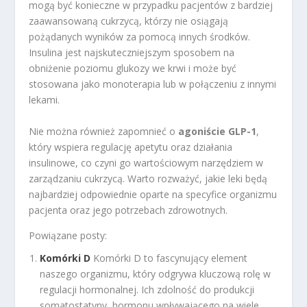
mogą być konieczne w przypadku pacjentów z bardziej
zaawansowaną cukrzycą, którzy nie osiągają
pożądanych wyników za pomocą innych środków.
Insulina jest najskuteczniejszym sposobem na
obniżenie poziomu glukozy we krwi i może być
stosowana jako monoterapia lub w połączeniu z innymi
lekami.
Nie można również zapomnieć o
agoniście GLP-1
,
który wspiera regulację apetytu oraz działania
insulinowe, co czyni go wartościowym narzędziem w
zarządzaniu cukrzycą. Warto rozważyć, jakie leki będą
najbardziej odpowiednie oparte na specyfice organizmu
pacjenta oraz jego potrzebach zdrowotnych.
Powiązane posty:
Komórki D
Komórki D to fascynujący element
naszego organizmu, który odgrywa kluczową rolę w
regulacji hormonalnej. Ich zdolność do produkcji
somatostatyny, hormonu wpływającego na wiele...