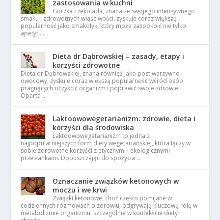
zastosowania w kuchni
Gorzka czekolada, znana ze swojego intensywnego
smaku i zdrowotnych właściwości, zyskuje coraz większą
popularność jako smakołyk, który może zaspokoić nie tylko
apetyt …
Dieta dr Dąbrowskiej – zasady, etapy i
korzyści zdrowotne
Dieta dr Dąbrowskiej, znana również jako post warzywno-
owocowy, zyskuje coraz większą popularność wśród osób
pragnących oczyścić organizm i poprawić swoje zdrowie.
Oparta …
Laktoowowegetarianizm: zdrowie, dieta i
korzyści dla środowiska
Laktoowowegetarianizm to jedna z
najpopularniejszych form diety wegetariańskiej, która łączy w
sobie zdrowotne korzyści z etycznymi i ekologicznymi
przesłankami. Dopuszczając do spożycia …
Oznaczanie związków ketonowych w
moczu i we krwi
Związki ketonowe, choć często pomijane w
codziennych rozmowach o zdrowiu, odgrywają kluczową rolę w
metabolizmie organizmu, szczególnie w kontekście diety i