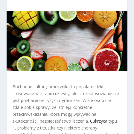
Pochodne sulfonylomocznika to popularne leki
stosowane w terapii cukrzycy, ale ich zastosowanie nie
jest pozbawione ryzyk i ograniczeń. Wiele osób nie
zdaje sobie sprawy, że istnieją konkretne
przeciwwskazania, które mogą wpływać na
skuteczność i bezpieczeństwo leczenia.
Cukrzyca
typu
1, problemy z trzustką czy niektóre choroby