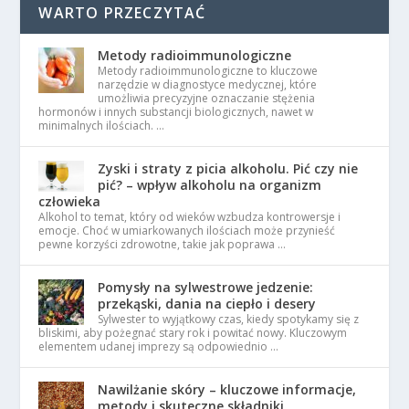
WARTO PRZECZYTAĆ
Metody radioimmunologiczne
Metody radioimmunologiczne to kluczowe
narzędzie w diagnostyce medycznej, które
umożliwia precyzyjne oznaczanie stężenia
hormonów i innych substancji biologicznych, nawet w
minimalnych ilościach. …
Zyski i straty z picia alkoholu. Pić czy nie
pić? – wpływ alkoholu na organizm
człowieka
Alkohol to temat, który od wieków wzbudza kontrowersje i
emocje. Choć w umiarkowanych ilościach może przynieść
pewne korzyści zdrowotne, takie jak poprawa …
Pomysły na sylwestrowe jedzenie:
przekąski, dania na ciepło i desery
Sylwester to wyjątkowy czas, kiedy spotykamy się z
bliskimi, aby pożegnać stary rok i powitać nowy. Kluczowym
elementem udanej imprezy są odpowiednio …
Nawilżanie skóry – kluczowe informacje,
metody i skuteczne składniki