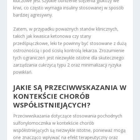
kluczowe jest szybkie obniżenie stężenia glukozy we
krwi, co często wymaga insuliny stosowanej w sposób
bardziej agresywny.
Zatem, w przypadku poważnych stanów klinicznych,
takich jak kwasica ketonowa czy stany
przedśpiączkowe, leki te powinny być stosowane z dużą
ostrożnością i pod ścisłą kontrolą lekarza. Zrozumienie
tych ograniczeń jest niezwykle istotne dla skutecznego
zarządzania cukrzycą typu 2 oraz minimalizacji ryzyka
powikłań.
JAKIE SĄ PRZECIWWSKAZANIA W
KONTEKŚCIE CHORÓB
WSPÓŁISTNIEJĄCYCH?
Przeciwwskazania dotyczące stosowania pochodnych
sulfonylomocznika w kontekście chorób
współistniejących są niezwykle istotne, ponieważ mogą
one znacząco wpływać na efekt terapeutyczny oraz