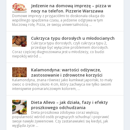
Jedzenie na domową imprezę – pizza w
nocy na telefon. Pizzerie Warszawa
Domowe imprezy z przyjaciółmi to doskonała okazja do
wspólnego spędzenia czasu, a jedzenie odgrywa w tym
kluczową rolę. Pizza, ze swoją uniwersalnością …
Cukrzyca typu dorosłych u młodocianych
Cukrzyca typu dorosłych, czyli cukrzyca typu 2,
przestaje być wyłącznie problemem dorosłych.
Coraz częściej diagnozowana jest u młodzieży, co budzi
niepokój wśród …
Kalamondyna: wartości odżywcze,
zastosowanie i zdrowotne korzyści
Kalamondyna, znana również jako kumkwat japoński, to mały
owoc o średnicy około 4 cm, który zachwyca nie tylko swoim
intensywnie pomarańczowym kolorem, …
Dieta Allevo – jak działa, fazy i efekty
proszkowego odchudzania
Dieta proszkowa zdobywa coraz większą
popularność wśród osób pragnących schudnąć i poprawić
swoje nawyki żywieniowe. Czy zastanawiałeś się kiedyś, jak
wygląda życie …