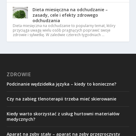
Dieta miesięczna na odchudzanie –
zasady, cele i efekty zdrowego
odchudzania
Dieta miesięczna na odchudzanie to popularny temat, który
przyciąga uwagę wielu osób pragnących poprawić swoje
zdrowie i sylwetkę. W zaledwie czterech tygodniach …
ZDROWIE
Podcinanie wędzidełka języka – kiedy to konieczne?
Czy na zabieg tlenoterapii trzeba mieć skierowanie
Kiedy warto skorzystać z usług hurtowni materiałów
medycznych?
Aparat na zęby stały – aparat na zęby przezroczysty