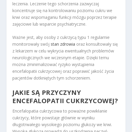
leczenia. Leczenie tego schorzenia zazwyczaj
koncentruje się na kontrolowaniu poziomu cukru we
krwi oraz wspomaganiu funkcji mózgu poprzez terapie
zajęciowe lub wsparcie psychiatryczne.
Ważne jest, aby osoby z cukrzycą typu 1 regularnie
monitorowały swój
stan zdrowia
oraz konsultowały się
z lekarzem w celu wykrycia ewentualnych problemów
neurologicznych we wczesnym etapie. Dzięki temu
można zminimalizować ryzyko wystąpienia
encefalopatii cukrzycowej oraz poprawić jakość życia
pacjentów dotkniętych tym schorzeniem.
JAKIE SĄ PRZYCZYNY
ENCEFALOPATII CUKRZYCOWEJ?
Encefalopatia cukrzycowa to poważne powikłanie
cukrzycy, które powstaje głównie w wyniku
długotrwałego wysokiego poziomu glukozy we krwi.
Wysoka glukoza prowadzi do uszkodzenia naczyń