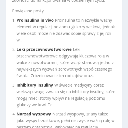
zdolności do funkcjonowania w codziennym życiu.
Powiązane posty:
Proinsulina in vivo
Proinsulina to niezwykle ważny
element w regulacji poziomu glukozy we krwi, jednak
wiele osób może nie zdawać sobie sprawy z jej roli
w...
Leki przeciwnowotworowe
Leki
przeciwnowotworowe odgrywają kluczową rolę w
walce z nowotworami, które wciąż stanowią jedno z
największych wyzwań zdrowotnych współczesnego
świata. Zróżnicowanie ich rodzajów oraz...
Inhibitory insuliny
W świecie medycyny coraz
większą uwagę zwraca się na inhibitory insuliny, które
mogą mieć istotny wpływ na regulację poziomu
glukozy we krwi. Te...
Narząd wyspowy
Narząd wyspowy, znany także
jako wyspy trzustkowe, pełni niezwykle ważną rolę w
naszym organizmie, wpływając na regulację