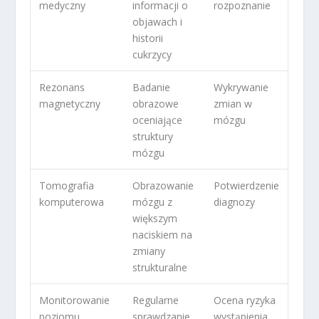
medyczny
informacji o
rozpoznanie
objawach i
historii
cukrzycy
Rezonans
Badanie
Wykrywanie
magnetyczny
obrazowe
zmian w
oceniające
mózgu
struktury
mózgu
Tomografia
Obrazowanie
Potwierdzenie
komputerowa
mózgu z
diagnozy
większym
naciskiem na
zmiany
strukturalne
Monitorowanie
Regularne
Ocena ryzyka
poziomu
sprawdzanie
wystąpienia