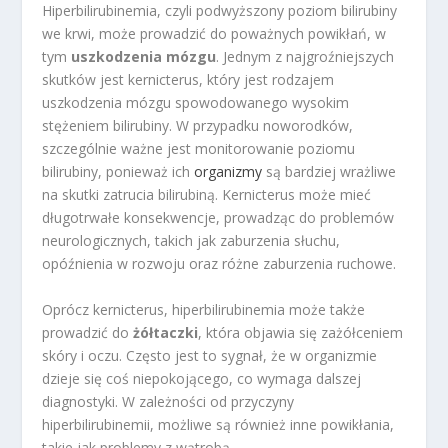
Hiperbilirubinemia, czyli podwyższony poziom bilirubiny
we krwi, może prowadzić do poważnych powikłań, w
tym
uszkodzenia mózgu
. Jednym z najgroźniejszych
skutków jest kernicterus, który jest rodzajem
uszkodzenia mózgu spowodowanego wysokim
stężeniem bilirubiny. W przypadku noworodków,
szczególnie ważne jest monitorowanie poziomu
bilirubiny, ponieważ ich
organizmy
są bardziej wrażliwe
na skutki zatrucia bilirubiną. Kernicterus może mieć
długotrwałe konsekwencje, prowadząc do problemów
neurologicznych, takich jak zaburzenia słuchu,
opóźnienia w rozwoju oraz różne zaburzenia ruchowe.
Oprócz kernicterus, hiperbilirubinemia może także
prowadzić do
żółtaczki
, która objawia się zażółceniem
skóry i oczu. Często jest to sygnał, że w organizmie
dzieje się coś niepokojącego, co wymaga dalszej
diagnostyki. W zależności od przyczyny
hiperbilirubinemii, możliwe są również inne powikłania,
takie jak problemy z wątrobą.