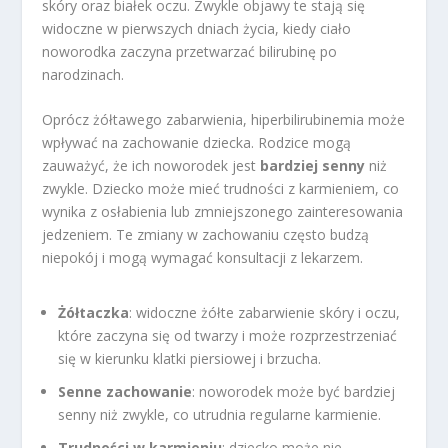
skóry oraz białek oczu. Zwykle objawy te stają się
widoczne w pierwszych dniach życia, kiedy ciało
noworodka zaczyna przetwarzać bilirubinę po
narodzinach.
Oprócz żółtawego zabarwienia, hiperbilirubinemia może
wpływać na zachowanie dziecka. Rodzice mogą
zauważyć, że ich noworodek jest
bardziej senny
niż
zwykle. Dziecko może mieć trudności z karmieniem, co
wynika z osłabienia lub zmniejszonego zainteresowania
jedzeniem. Te zmiany w zachowaniu często budzą
niepokój i mogą wymagać konsultacji z lekarzem.
Żółtaczka
: widoczne żółte zabarwienie skóry i oczu,
które zaczyna się od twarzy i może rozprzestrzeniać
się w kierunku klatki piersiowej i brzucha.
Senne zachowanie
: noworodek może być bardziej
senny niż zwykle, co utrudnia regularne karmienie.
Trudności w karmieniu
: dziecko może nie