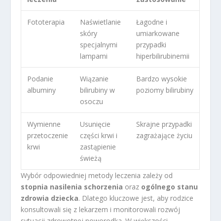
Fototerapia
Naświetlanie
Łagodne i
skóry
umiarkowane
specjalnymi
przypadki
lampami
hiperbilirubinemii
Podanie
Wiązanie
Bardzo wysokie
albuminy
bilirubiny w
poziomy bilirubiny
osoczu
Wymienne
Usunięcie
Skrajne przypadki
przetoczenie
części krwi i
zagrażające życiu
krwi
zastąpienie
świeżą
Wybór odpowiedniej metody leczenia zależy od
stopnia nasilenia schorzenia
oraz
ogólnego stanu
zdrowia dziecka
. Dlatego kluczowe jest, aby rodzice
konsultowali się z lekarzem i monitorowali rozwój
sytuacji zdrowotnej noworodka. W większości