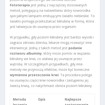
Fototerapia
jest jedną z najczęściej stosowanych
metod, polegającą na naświetlaniu skóry noworodka
specjalnymi lampami emitującymi światło niebieskie. To
światło pomaga przekształcać bilirubinę w formę, która
jest łatwiejsza do usunięcia przez organizm.
W przypadku, gdy poziom bilirubiny jest bardzo wysoki i
zagraża zdrowiu dziecka, lekarze mogą rozważyć inne
interwencje. Jedną z takich metod jest
podanie
roztworu albuminy
, który może pomóc w wiązaniu
bilirubiny we krwi, co ułatwia jej usunięcie przez
wątrobę. W szczególnych przypadkach, gdy inne
metody nie przynoszą efektów, może być konieczne
wymienne przetoczenie krwi
. Ta procedura polega
na usunięciu części krwi noworodka i zastąpieniu jej
świeżą krwią, co natychmiast obniża poziom bilirubiny.
Metoda
Opis
Najlepsze
leczenia
zastosowanie