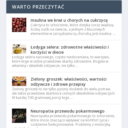
WARTO PRZECZYTAĆ
Insulina we krwi u chorych na cukrzycę
Cukrzyca to schorzenie, które dotyka coraz większą
liczbę osób na świecie, a jednym z kluczowych
elementów w zarządzaniu tą chorobą jest insulina. …
Łodyga selera: zdrowotne właściwości i
korzyści w diecie
Łodyga selera naciowego, często niedoceniana, to warzywo,
które kryje w sobie prawdziwe skarby zdrowotne. Bogata w
witaminy i składniki odżywcze, nie tylko …
Zielony groszek: właściwości, wartości
odżywcze i zdrowe przepisy
Zielony groszek to nie tylko pyszny dodatek do wielu potraw,
ale także prawdziwa skarbnica cennych składników odżywczych.
W każdej 100-gramowej porcji tego …
Neuropatia przewodu pokarmowego
Neuropatia przewodu pokarmowego to schorzenie,
które może znacząco wpływać na komfort życia i
codzienne funkcjonowanie. Problemy z motoryką