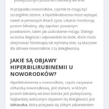
podwyższonym poziomem bilirubiny we krwi.
W przypadku noworodków, czynniki te mogą być
szczególnie istotne, a hiperbilirubinemia może wystąpić
nawet w pierwszych dniach życia. Lekarze monitorują
poziom bilirubiny, aby zapobiec poważnym
powikłaniom, takim jak uszkodzenie mózgu. Dlatego
wczesna diagnoza i odpowiednie leczenie, które może
obejmować fototerapię lub wymianę krwi, są kluczowe
dla zdrowia noworodków z tą dolegliwością.
JAKIE SĄ OBJAWY
HIPERBILIRUBINEMII U
NOWORODKÓW?
Hiperbilirubinemia u noworodków, często nazywana
żółtaczką noworodkową, jest stanem, w którym
poziom bilirubiny we krwi dziecka jest podwyższony.
Najbardziej widocznym objawem tej dolegliwości jest
żółtaczka
, która przejawia się żółtym zabarwieniem