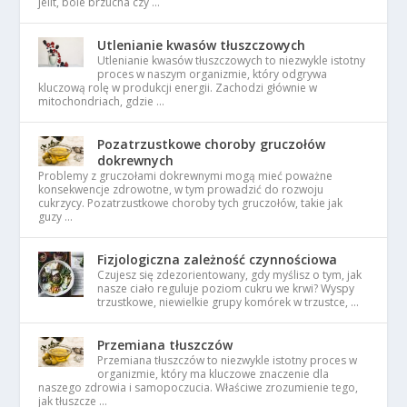
jelit, bóle brzucha czy …
Utlenianie kwasów tłuszczowych
Utlenianie kwasów tłuszczowych to niezwykle istotny
proces w naszym organizmie, który odgrywa
kluczową rolę w produkcji energii. Zachodzi głównie w
mitochondriach, gdzie …
Pozatrzustkowe choroby gruczołów
dokrewnych
Problemy z gruczołami dokrewnymi mogą mieć poważne
konsekwencje zdrowotne, w tym prowadzić do rozwoju
cukrzycy. Pozatrzustkowe choroby tych gruczołów, takie jak
guzy …
Fizjologiczna zależność czynnościowa
Czujesz się zdezorientowany, gdy myślisz o tym, jak
nasze ciało reguluje poziom cukru we krwi? Wyspy
trzustkowe, niewielkie grupy komórek w trzustce, …
Przemiana tłuszczów
Przemiana tłuszczów to niezwykle istotny proces w
organizmie, który ma kluczowe znaczenie dla
naszego zdrowia i samopoczucia. Właściwe zrozumienie tego,
jak tłuszcze …